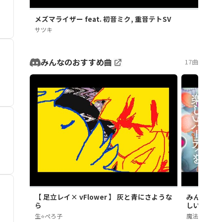
メズマライザー feat. 初音ミク, 重音テトSV
サツキ
みんなのおすすめ曲
17曲
【 足立レイ× vFlower 】 灰と青にさような
みんなでず
ら
しいパーテ
Episod
生⭐️ぺろ子
魔法少女ノ魔