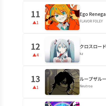
11
Ego Renega
FLAVOR FOLEY
▲1
12
クロスロード 
kz
▲4
13
ループザルーム 
Neutroa
▲1