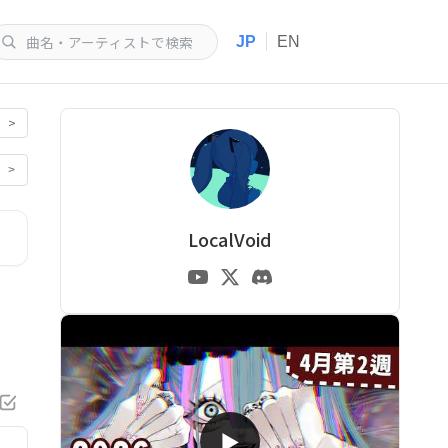
|
JP
EN
>
>
LocalVoid
▶