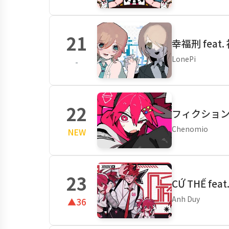
21
幸福刑 feat
LonePi
-
22
フィクションで
Chenomio
NEW
23
CỨ THẾ fea
Anh Duy
▲36