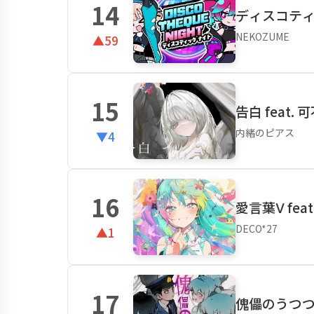
14
ディスコテ
NEKOZUME
▲59
15
告白 feat. 
内緒のピアス
▼4
16
愛言葉Ⅴ fea
DECO*27
▲1
17
傀儡のうつつ 