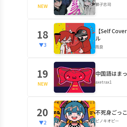
獅子志司
NEW
【Self C
18
ル
▼3
雨良
19
中国語はま
axetrax1
NEW
20
不死身ごっこ 
ピノキオピー
▼2