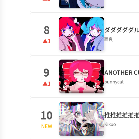
8
ダダダダダル f
雨良
▲1
9
ANOTHER C
bunnycat
▲1
10
推推推推推
Kikuo
NEW