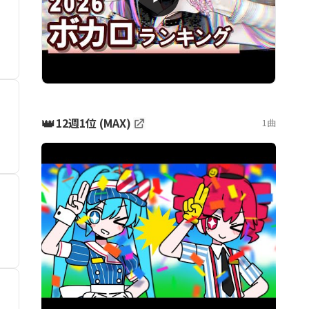
👑
12週1位 (MAX)
1曲