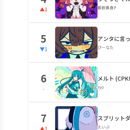
暴飲暴食P
▲1
5
アンタに言って
ぴーなた
▼1
6
メルト (CPK!
ryo
-
7
スプリット
えいぷ
▲1