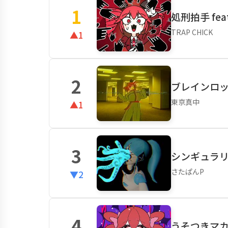
1
処刑拍手 fea
TRAP CHICK
▲1
2
ブレインロット
東京真中
▲1
3
シンギュラリラ
さたぱんP
▼2
4
うそつきマカロ