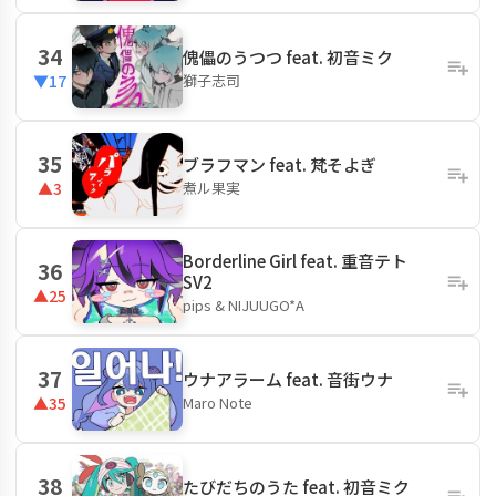
34
傀儡のうつつ feat. 初音ミク
獅子志司
▼17
35
ブラフマン feat. 梵そよぎ
煮ル果実
▲3
Borderline Girl feat. 重音テト
36
SV2
▲25
pips & NIJUUGO*A
37
ウナアラーム feat. 音街ウナ
Maro Note
▲35
38
たびだちのうた feat. 初音ミク