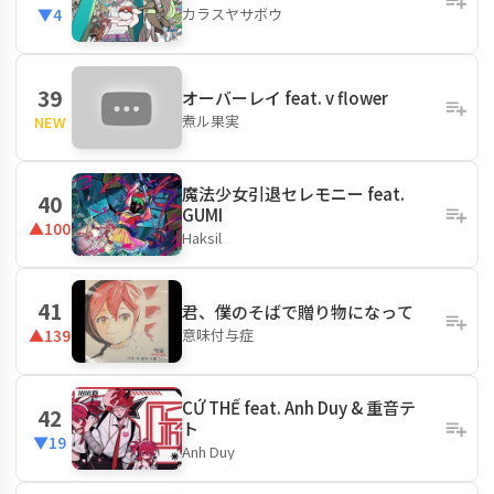
カラスヤサボウ
▼4
39
オーバーレイ feat. v flower
煮ル果実
NEW
魔法少女引退セレモニー feat.
40
GUMI
▲100
Haksil
41
君、僕のそばで贈り物になって
意味付与症
▲139
CỨ THẾ feat. Anh Duy & 重音テ
42
ト
▼19
Anh Duy