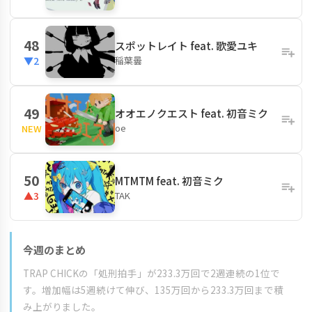
48
スポットレイト feat. 歌愛ユキ
稲葉曇
▼2
49
オオエノクエスト feat. 初音ミク
oe
NEW
50
MTMTM feat. 初音ミク
TAK
▲3
今週のまとめ
TRAP CHICKの「処刑拍手」が233.3万回で2週連続の1位で
す。増加幅は5週続けて伸び、135万回から233.3万回まで積
み上がりました。