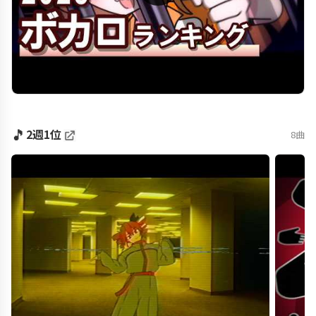
🎵
2週1位
8曲