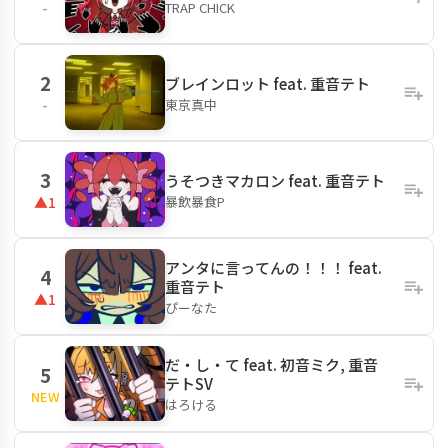
TRAP CHICK
-
2
ブレインロット feat. 重音テト
東京真中
-
3
うそつきマカロン feat. 重音テト
暴飲暴食P
▲1
アンタに言ってんの！！！ feat.
4
重音テト
▲1
ぴーなた
だ・し・て feat. 初音ミク, 重音
5
テトSV
NEW
はろける