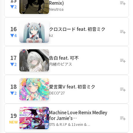
Remix)
▼2
Neutroa
16
クロスロード feat. 初音ミク
kz
▼4
17
告白 feat. 可不
内緒のピアス
▼2
18
愛言葉Ⅴ feat. 初音ミク
DECO*27
▼2
Machine Love Remix Medley
19
for Jamie's…
NEW
0TS & R.I.P & 11vein & ...