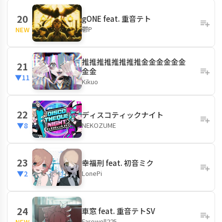
20
gONE feat. 重音テト
鬱P
NEW
推推推推推推推推金金金金金金
21
金金
▼11
Kikuo
22
ディスコティックナイト
NEKOZUME
▼8
23
幸福刑 feat. 初音ミク
LonePi
▼2
24
車窓 feat. 重音テトSV
Farewell225
NEW