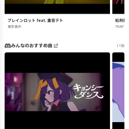
ブレインロット feat. 重音テト
処刑拍手
東京真中
TRAP CH
みんなのおすすめ曲
17曲