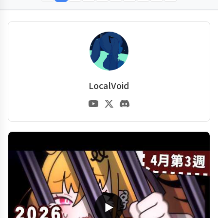
LocalVoid
▶