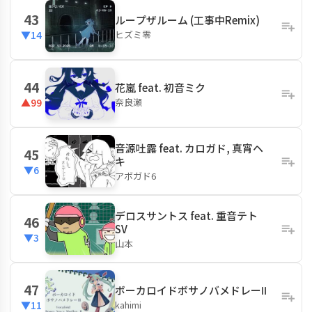
43
ループザルーム (工事中Remix)
ヒズミ零
▼14
44
花嵐 feat. 初音ミク
奈良瀬
▲99
音源吐露 feat. カロガド, 真宵ヘ
45
キ
▼6
アボガド6
デロスサントス feat. 重音テト
46
SV
▼3
山本
47
ボーカロイドボサノバメドレーⅡ
kahimi
▼11