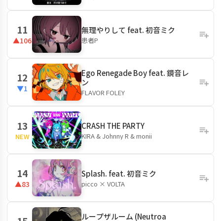
11
無理やりして feat. 初音ミク
患者P
▲106
Ego Renegade Boy feat. 鏡音レ
12
ン
▼1
FLAVOR FOLEY
13
CRASH THE PARTY
KIRA & Johnny R & monii
NEW
14
Splash. feat. 初音ミク
picco × VOLTA
▲83
ループザルーム (Neutroa
15