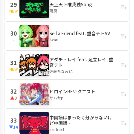
29
天上天下唯我独Song
雨良
NEW
30
Sell a Friend feat. 重音テトSV
Azari
-
アダチ・レイ feat. 足立レイ, 重
31
音テト
NEW
佐藤ちなみに
32
ヒロインRE♡クエスト
サムサp
▲8
中国語はまったく分からないけ
33
ど中国語…
▼14
axetrax1