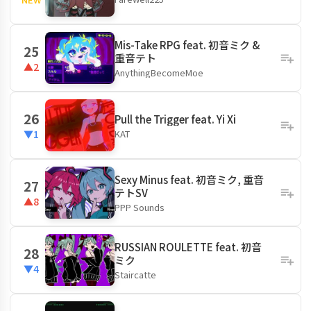
Mis-Take RPG feat. 初音ミク &
25
重音テト
▲2
AnythingBecomeMoe
26
Pull the Trigger feat. Yi Xi
KAT
▼1
Sexy Minus feat. 初音ミク, 重音
27
テトSV
▲8
PPP Sounds
RUSSIAN ROULETTE feat. 初音
28
ミク
▼4
Staircatte