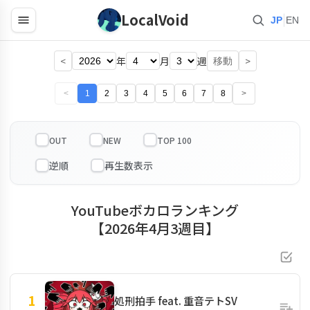
LocalVoid
|
JP
EN
<
年
月
週
>
移動
<
1
2
3
4
5
6
7
8
>
OUT
NEW
TOP 100
YouTubeボカロランキング
【2026年4月3週目】
1
処刑拍手 feat. 重音テトSV