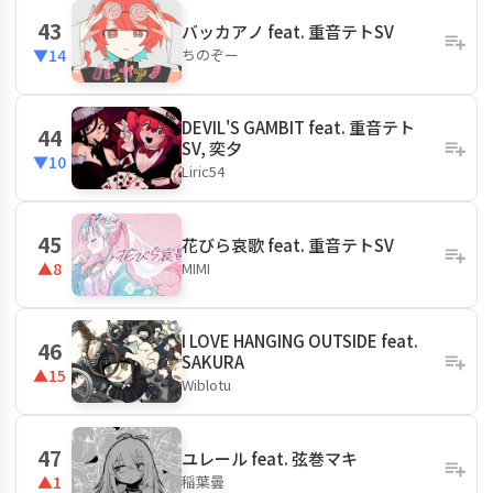
43
バッカアノ feat. 重音テトSV
ちのぞー
▼14
DEVIL'S GAMBIT feat. 重音テト
44
SV, 奕夕
▼10
Liric54
45
花びら哀歌 feat. 重音テトSV
MIMI
▲8
I LOVE HANGING OUTSIDE feat.
46
SAKURA
▲15
Wiblotu
47
ユレール feat. 弦巻マキ
稲葉曇
▲1