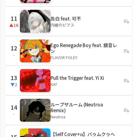
11
告白 feat. 可不
内緒のピアス
▲16
Ego Renegade Boy feat. 鏡音レ
12
ン
-
FLAVOR FOLEY
13
Pull the Trigger feat. Yi Xi
KAT
▼2
ループザルーム (Neutroa
14
Remix)
-
Neutroa
【Self Cover+α】バゥムクゥヘ
15