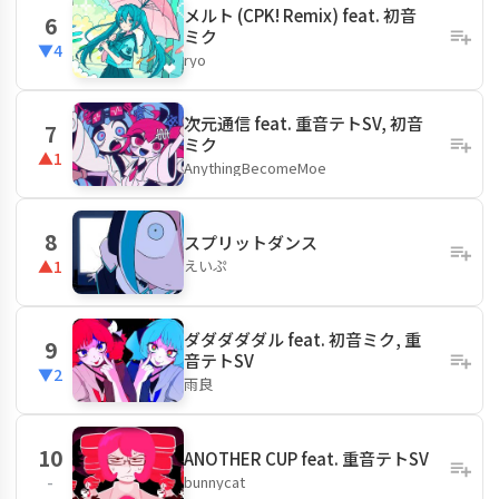
メルト (CPK! Remix) feat. 初音
6
ミク
▼4
ryo
次元通信 feat. 重音テトSV, 初音
7
ミク
▲1
AnythingBecomeMoe
8
スプリットダンス
えいぷ
▲1
ダダダダダル feat. 初音ミク, 重
9
音テトSV
▼2
雨良
10
ANOTHER CUP feat. 重音テトSV
bunnycat
-