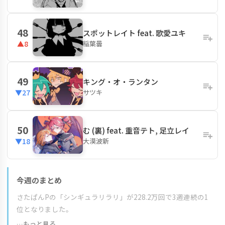
48
スポットレイト feat. 歌愛ユキ
稲葉曇
▲8
49
キング・オ・ランタン
サツキ
▼27
50
む (裏) feat. 重音テト, 足立レイ
大漠波新
▼18
今週のまとめ
さたぱんPの「シンギュラリラリ」が228.2万回で3週連続の1
位となりました。
…もっと見る