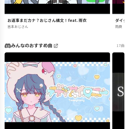
お返事まだカナ？おじさん構文！feat. 雨衣
ダイダ
吉本おじさん
雨良
みんなのおすすめ曲
17曲