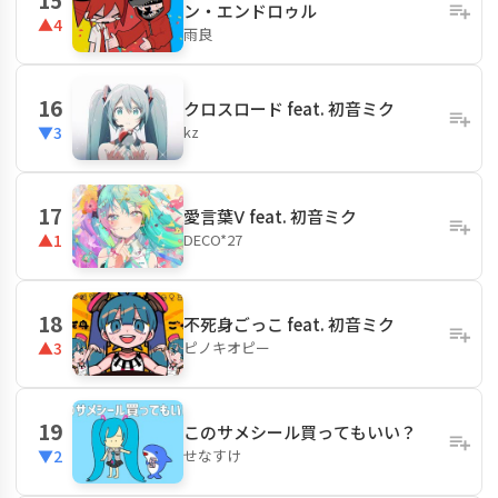
ン・エンドロゥル
▲4
雨良
16
クロスロード feat. 初音ミク
kz
▼3
17
愛言葉Ⅴ feat. 初音ミク
DECO*27
▲1
18
不死身ごっこ feat. 初音ミク
ピノキオピー
▲3
19
このサメシール買ってもいい？
せなすけ
▼2