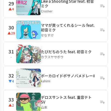
Like a Shooting Star feat. 初音
29
ミク
▲4
Crusher
ママが買ってくれるシール feat.
30
初音ミク
▲29
せなすけ
31
たびだちのうた feat. 初音ミク
カラスヤサボウ
-
32
ボーカロイドボサノバメドレーⅡ
kahimi
▼4
デロスサントス feat. 重音テト
33
SV
▲2
山本