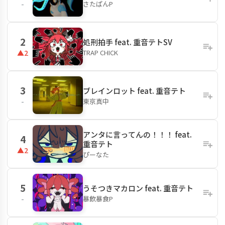
さたぱんP
-
2
処刑拍手 feat. 重音テトSV
TRAP CHICK
▲2
3
ブレインロット feat. 重音テト
東京真中
-
アンタに言ってんの！！！ feat.
4
重音テト
▲2
ぴーなた
5
うそつきマカロン feat. 重音テト
暴飲暴食P
-