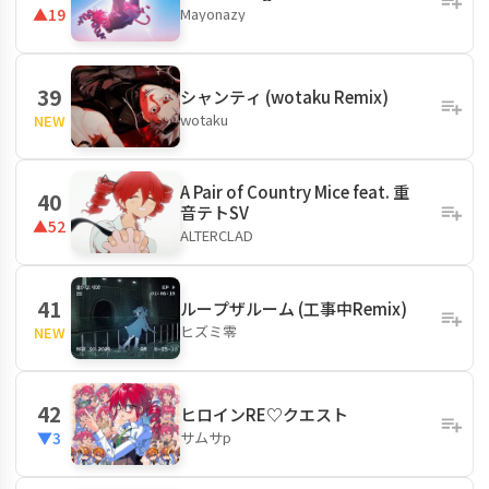
Mayonazy
▲19
39
シャンティ (wotaku Remix)
wotaku
NEW
A Pair of Country Mice feat. 重
40
音テトSV
▲52
ALTERCLAD
41
ループザルーム (工事中Remix)
ヒズミ零
NEW
42
ヒロインRE♡クエスト
サムサp
▼3