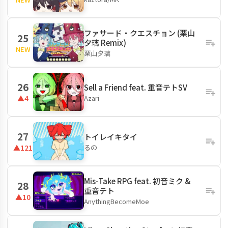
ファサード・クエスチョン (栗山
25
夕璃 Remix)
NEW
栗山夕璃
26
Sell a Friend feat. 重音テトSV
Azari
▲4
27
トイレイキタイ
るの
▲121
Mis-Take RPG feat. 初音ミク &
28
重音テト
▲10
AnythingBecomeMoe