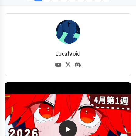
LocalVoid
▶