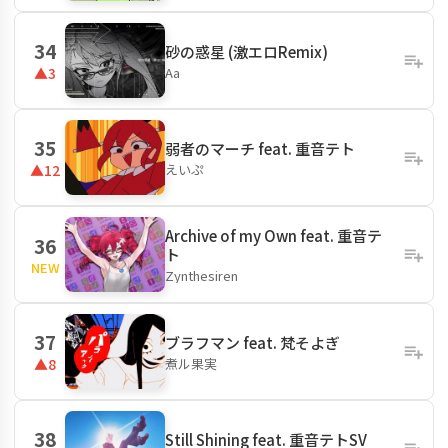
34
砂の惑星 (激エロRemix)
Aa
▲3
35
弱者のマーチ feat. 重音テト
えいぷ
▲12
Archive of my Own feat. 重音テ
36
ト
NEW
Zynthesiren
37
ブラフマン feat. 梵そよぎ
煮ル果実
▲8
38
Still Shining feat. 重音テトSV