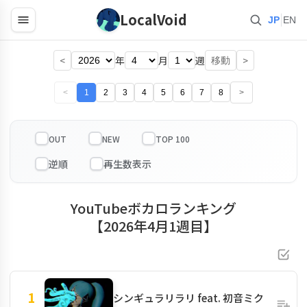
LocalVoid
|
JP
EN
<
年
月
週
>
移動
<
1
2
3
4
5
6
7
8
>
OUT
NEW
TOP 100
YouTubeボカロランキング
【2026年4月1週目】
1
シンギュラリラリ feat. 初音ミク