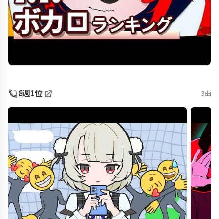
🪐
8週1位
3曲