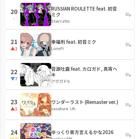
RUSSIAN ROULETTE feat. 初音
20
ミク
-
Staircatte
21
幸福刑 feat. 初音ミク
LonePi
▲2
音源吐露 feat. カロガド, 真宵ヘ
22
キ
▼7
アボガド6
23
ワンダーラスト (Remaster ver.)
sasakure. UK
▲1
24
ゆっくり東方言えるかな2026
kaztora/MK
NEW