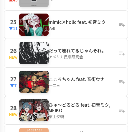
25
mimic×holic feat. 初音ミク
Vell
▼11
26
だって壊れてるじゃんそれ。
アメリカ民謡研究会
NEW
27
こころちゃん feat. 音街ウナ
一二三
▼7
ひゅ〜どろどろ feat. 初音ミク,
28
MEIKO
NEW
栗山夕璃