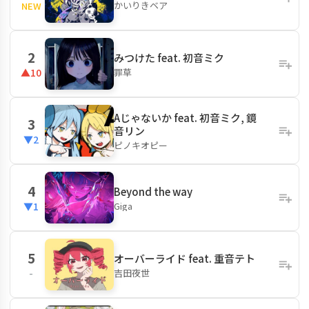
かいりきベア
NEW
2
みつけた feat. 初音ミク
罪草
▲10
Aじゃないか feat. 初音ミク, 鏡
3
音リン
▼2
ピノキオピー
4
Beyond the way
Giga
▼1
5
オーバーライド feat. 重音テト
吉田夜世
-