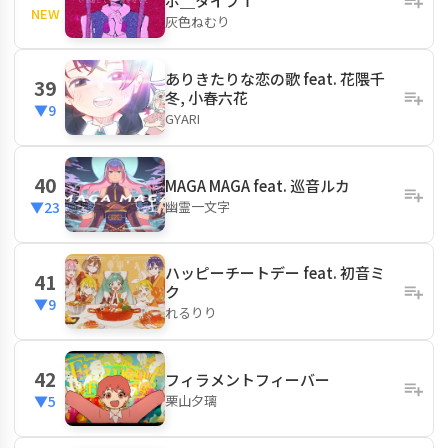
ボ＿タイプＴ
NEW
灰色ねむり
ありきたりな恋の歌 feat. 花隈千
39
冬, 小春六花
▼9
GYARI
40
MAGA MAGA feat. 巡音ルカ
幽霊一文字
▼23
ハッピーチートデー feat. 初音ミ
41
ク
▼9
れるりり
42
フィラメントフィーバー
栗山夕璃
▼5