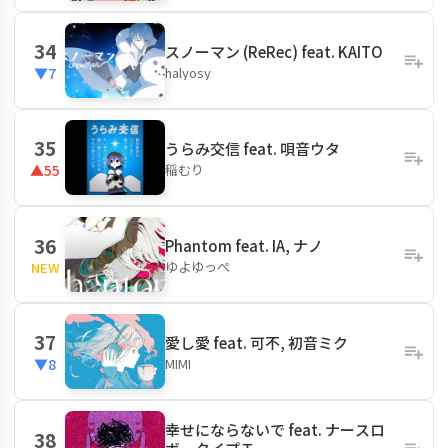
34
スノーマン (ReRec) feat. KAITO
halyosy
▼7
35
うらみ交信 feat. 唄音ウタ
稲むり
▲55
36
Phantom feat. IA, ナノ
ゆよゆっぺ
NEW
37
愛し愛 feat. 可不, 初音ミク
MIMI
▼8
幸せにならないで feat. ナースロ
38