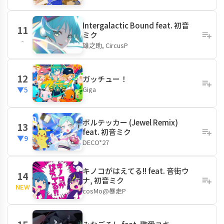
Intergalactic Bound feat. 初音
11
ミク
-
雄之助, CircusP
12
ガッチュー！
Giga
▼5
ボルテッカー (Jewel Remix)
13
feat. 初音ミク
▼9
DECO*27
キノコがはえてる!! feat. 音街ウ
14
ナ, 初音ミク
NEW
cosMo@暴走P