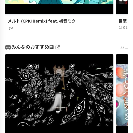
メルト (CPK! Remix) feat. 初音ミク
目撃！テ
ryo
はろけ
みんなのおすすめ曲
22曲