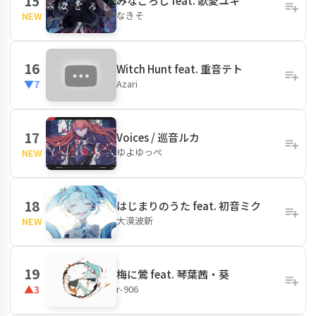
15
みなごろし feat. 歌愛ユキ
なきそ
NEW
16
Witch Hunt feat. 重音テト
Azari
▼7
17
Voices / 巡音ルカ
ゆよゆっぺ
NEW
18
はじまりのうた feat. 初音ミク
大漠波新
NEW
19
梅に鶯 feat. 琴葉茜・葵
r-906
▲3