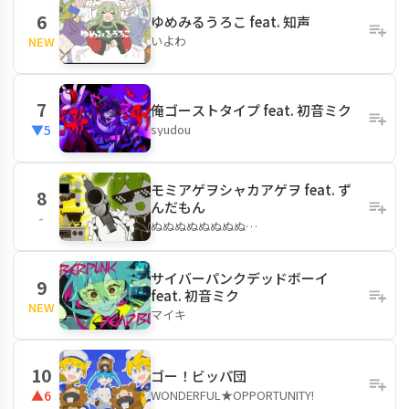
6
ゆめみるうろこ feat. 知声
いよわ
NEW
7
俺ゴーストタイプ feat. 初音ミク
syudou
▼5
モミアゲヲシャカアゲヲ feat. ず
8
んだもん
-
ぬぬぬぬぬぬぬぬ…
サイバーパンクデッドボーイ
9
feat. 初音ミク
NEW
マイキ
10
ゴー！ビッパ団
WONDERFUL★OPPORTUNITY!
▲6