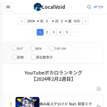
LocalVoid
|
JP
EN
<
年
月
週
>
移動
<
1
2
3
4
5
>
OUT
NEW
TOP 100
YouTubeボカロランキング
【2024年2月2週目】
1
病み垢ステロイド feat. 初音ミク