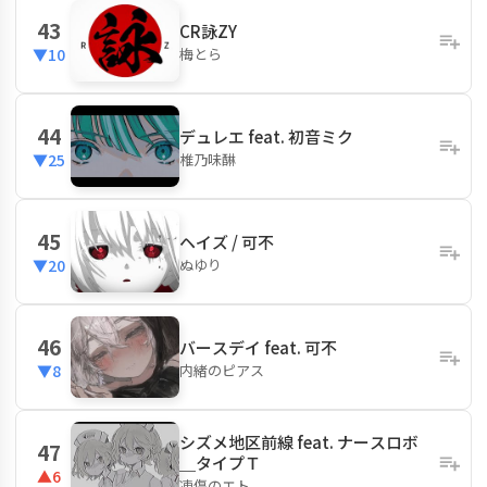
43
CR詠ZY
梅とら
▼10
44
デュレエ feat. 初音ミク
椎乃味醂
▼25
45
ヘイズ / 可不
ぬゆり
▼20
46
バースデイ feat. 可不
内緒のピアス
▼8
シズメ地区前線 feat. ナースロボ
47
＿タイプＴ
▲6
凍傷のエト