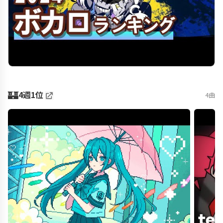
🏰
4週1位
4曲