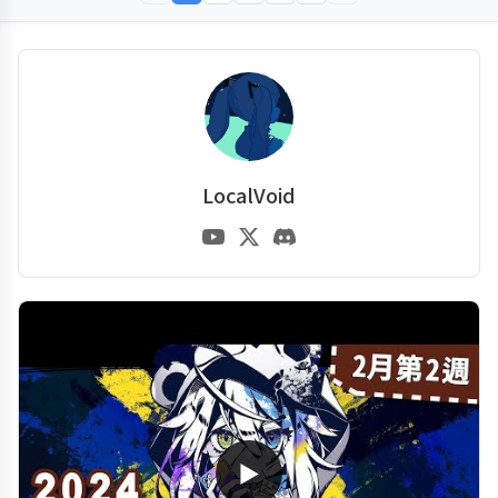
LocalVoid
▶