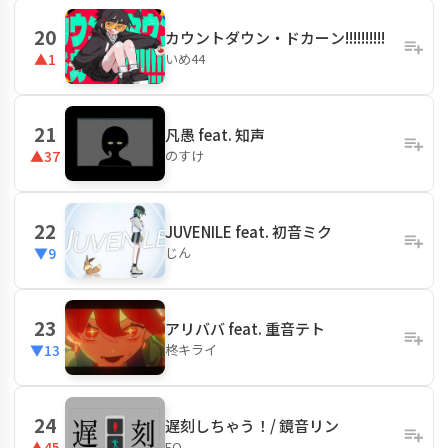
20
カウントダウン・ドカーン!!!!!!!!!!
いめ44
▲1
21
凡愚 feat. 知声
のすけ
▲37
22
JUVENILE feat. 初音ミク
じん
▼9
23
アリババ feat. 重音テト
柊キライ
▼13
24
遅刻しちゃう！/ 鏡音リン
EO
▲45