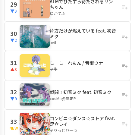
ATMでひたすら待たされるリン
29
ちゃん
▼3
ゆかてふ
片方だけが燃えている feat. 初音
30
ミク
▼2
ueil
31
しーしーれもん / 音街ウナ
子牛
▲3
32
戦闘！初音ミク feat. 初音ミク
cosMo@暴走P
▼9
コンビニ☆ダンス☆ストア feat.
33
足立レイ
NEW
そりっどびーつ