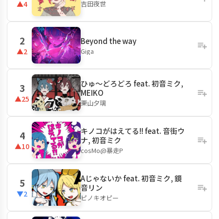
吉田夜世
▲4
2
Beyond the way
Giga
▲2
ひゅ〜どろどろ feat. 初音ミク,
3
MEIKO
▲25
栗山夕璃
キノコがはえてる!! feat. 音街ウ
4
ナ, 初音ミク
▲10
cosMo@暴走P
Aじゃないか feat. 初音ミク, 鏡
5
音リン
▼2
ピノキオピー