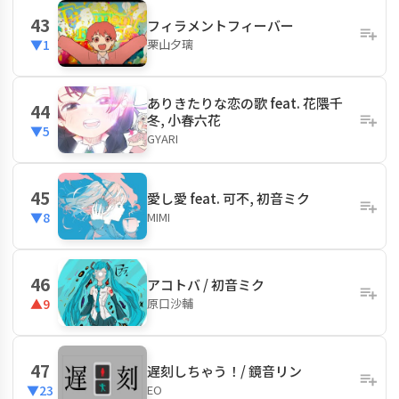
43
フィラメントフィーバー
栗山夕璃
▼1
ありきたりな恋の歌 feat. 花隈千
44
冬, 小春六花
▼5
GYARI
45
愛し愛 feat. 可不, 初音ミク
MIMI
▼8
46
アコトバ / 初音ミク
原口沙輔
▲9
47
遅刻しちゃう！/ 鏡音リン
EO
▼23