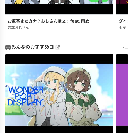
お返事まだカナ？おじさん構文！feat. 雨衣
ダイダ
吉本おじさん
雨良
みんなのおすすめ曲
17曲