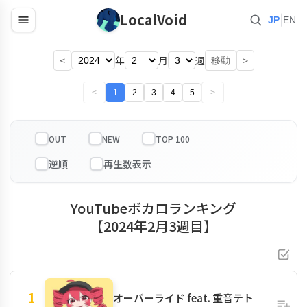
LocalVoid
|
JP
EN
<
年
月
週
>
移動
<
1
2
3
4
5
>
OUT
NEW
TOP 100
YouTubeボカロランキング
【2024年2月3週目】
1
オーバーライド feat. 重音テト