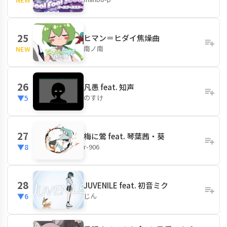
25
ヒマン＝ヒダイ焦燥曲
南ノ南
NEW
26
凡愚 feat. 知声
のすけ
▼5
27
梅に鶯 feat. 琴葉茜・葵
r-906
▼8
28
JUVENILE feat. 初音ミク
じん
▼6