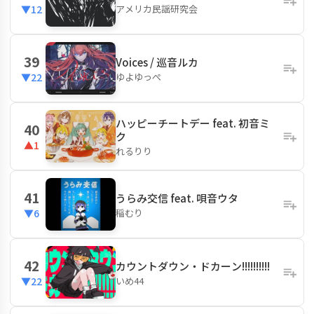
アメリカ民謡研究会
▼12
39
Voices / 巡音ルカ
ゆよゆっぺ
▼22
ハッピーチートデー feat. 初音ミ
40
ク
▲1
れるりり
41
うらみ交信 feat. 唄音ウタ
稲むり
▼6
42
カウントダウン・ドカーン!!!!!!!!!!
いめ44
▼22