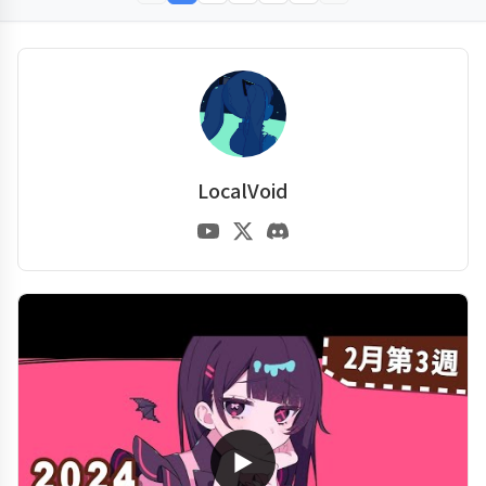
LocalVoid
▶