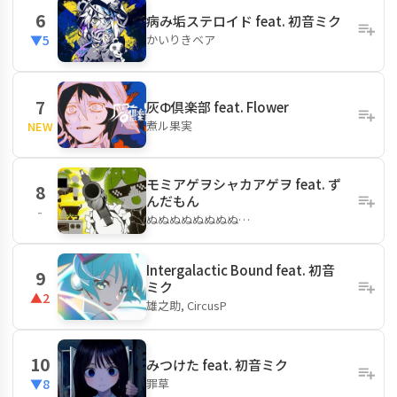
6
病み垢ステロイド feat. 初音ミク
かいりきベア
▼5
7
灰Φ倶楽部 feat. Flower
煮ル果実
NEW
モミアゲヲシャカアゲヲ feat. ず
8
んだもん
-
ぬぬぬぬぬぬぬぬ…
Intergalactic Bound feat. 初音
9
ミク
▲2
雄之助, CircusP
10
みつけた feat. 初音ミク
罪草
▼8