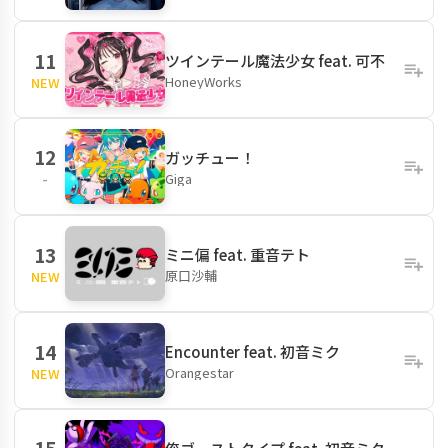
11
ツインテール魔法少女 feat. 可不
HoneyWorks
NEW
12
ガッチュー！
Giga
-
13
ミニ偏 feat. 重音テト
原口沙輔
NEW
14
Encounter feat. 初音ミク
Orangestar
NEW
15