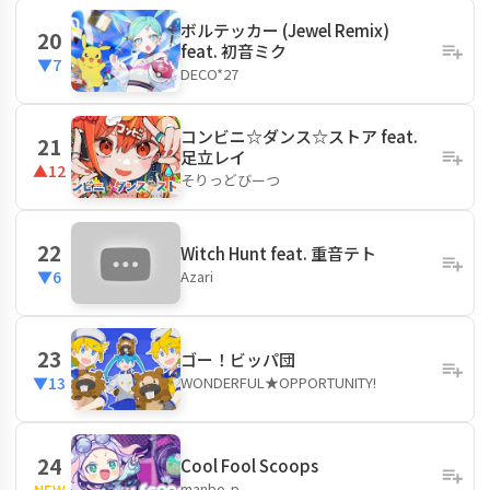
ボルテッカー (Jewel Remix)
20
feat. 初音ミク
▼7
DECO*27
コンビニ☆ダンス☆ストア feat.
21
足立レイ
▲12
そりっどびーつ
22
Witch Hunt feat. 重音テト
Azari
▼6
23
ゴー！ビッパ団
WONDERFUL★OPPORTUNITY!
▼13
24
Cool Fool Scoops
manbo-p
NEW