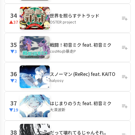
34
世界を照らすテトラッド
OSTER project
▲37
35
戦闘！初音ミク feat. 初音ミク
cosMo@暴走P
▼3
36
スノーマン (ReRec) feat. KAITO
halyosy
▼2
37
はじまりのうた feat. 初音ミク
大漠波新
▼19
38
だって壊れてるじゃんそれ。