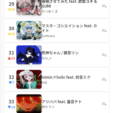
昏睡させてみた feat. 歌愛ユキ &
29
GUMI
NEW
みつあくま
マスネ・ゴシエイション feat. カ
30
イト
NEW
Sohbana
31
死神ちゃん / 鏡音リン
furu_ri
▲33
32
mimic×holic feat. 初音ミク
Vell
▼7
33
アリババ feat. 重音テト
柊キライ
▼10