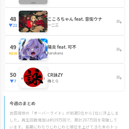
48
こころちゃん feat. 音街ウナ
一二三
▼21
49
陽炎 feat. 可不
harukana
NEW
50
CR詠ZY
梅とら
▼7
今週のまとめ
吉田夜世の「オーバーライド」が前週5位から1位に浮上しま
した。再生回数増加は約39万回で、累計207万回を突破して
います。長期にわたりじわじわと順位を上げてきた末のトッ