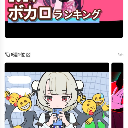
🪐
8週1位
3曲