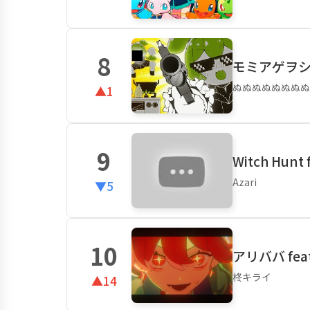
8
モミアゲヲシャ
ぬぬぬぬぬぬぬぬ
▲1
9
Witch Hunt
Azari
▼5
10
アリババ fea
柊キライ
▲14