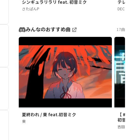
シンギュラリラリ feat. 初音ミク
テレパシ fe
さたぱんP
DECO*27
みんなのおすすめ曲
17曲
夏終われ / 東 feat.初音ミク
【 #プロセカN
初音ミク (Off
東
吉田楓 | YOSH