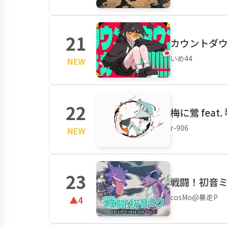
21
カウントダウン・
いめ44
NEW
22
梅に鶯 feat
r-906
NEW
23
戦闘！初音ミク
cosMo@暴走P
▲4