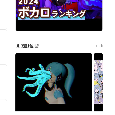
🌲
3週1位
10曲