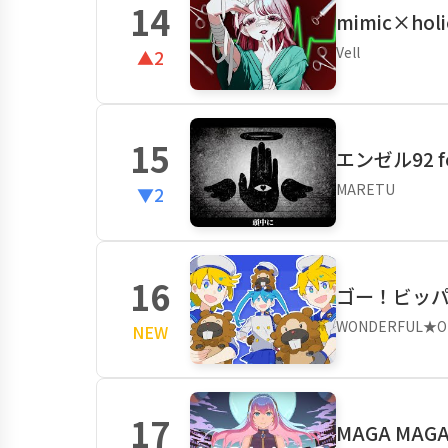
14
mimic×holi
Vell
▲2
15
エンゼル92 f
MARETU
▼2
16
ゴー！ビッ
WONDERFUL★OP
NEW
17
MAGA MAGA