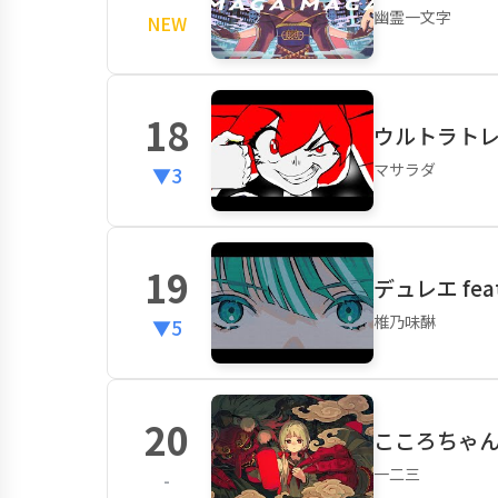
幽霊一文字
NEW
18
ウルトラトレ
マサラダ
▼3
19
デュレエ fea
椎乃味醂
▼5
20
こころちゃん 
一二三
-