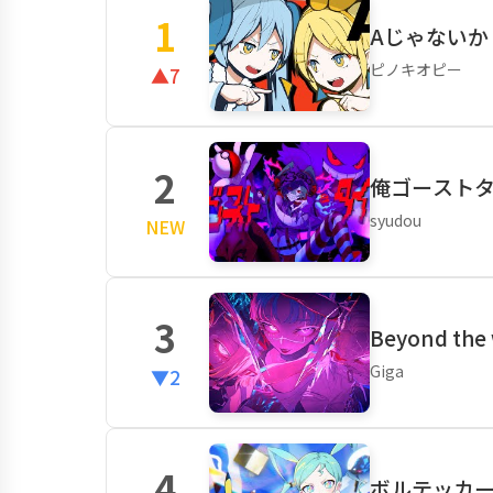
1
Aじゃないか f
ピノキオピー
▲7
2
俺ゴーストタイ
syudou
NEW
3
Beyond the
Giga
▼2
4
ボルテッカー (J