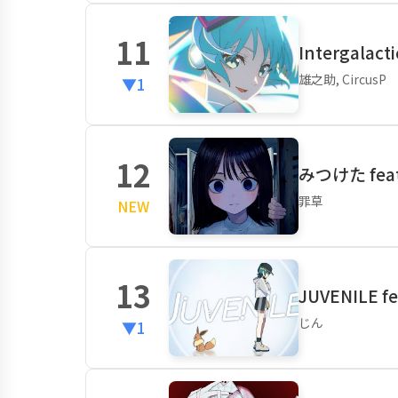
11
Intergalac
雄之助, CircusP
▼1
12
みつけた fea
罪草
NEW
13
JUVENILE 
じん
▼1