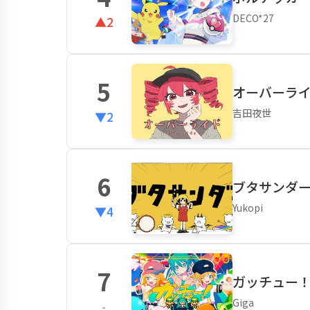
DECO*27
▲2
5
オーバーライド
吉田夜世
▼2
6
ブタサンダー 
Yukopi
▼4
7
ガッチュー
Giga
-