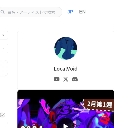
|
JP
EN
>
>
LocalVoid
▶