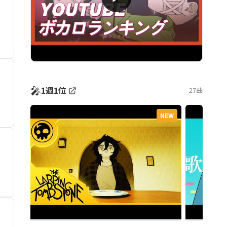
🎤
1週1位
27曲
NEW