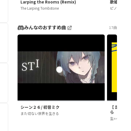
Larping the Rooms (Remix)
歌姫失格 fe
The Larping Tombstone
ピノキオピー
みんなのおすすめ曲
17曲
シーン２６/ 初音ミク
【 足立レイ
ら
また切ない世界を生きる
生⭐️ぺろ子