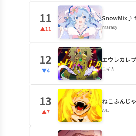
11
SnowMix♪ 
marasy
▲11
12
エウレカレプ
ユギカ
▼4
13
ねこふんじゃっ
A4。
▲7