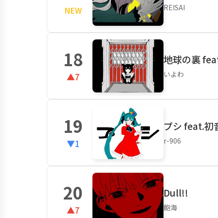
REISAI
NEW
18
地球の裏 fea
いよわ
▲7
19
プシ feat.
r-906
▼1
20
Dull!!
飽海
▲7