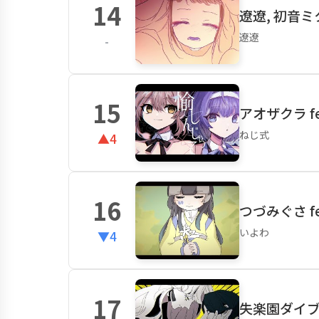
14
遼遼, 初音
遼遼
-
15
アオザクラ f
ねじ式
▲4
16
つづみぐさ f
いよわ
▼4
17
失楽園ダイブ /