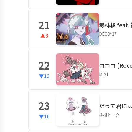
21
毒林檎 feat
DECO*27
▲3
22
ロココ (Roco
MIMI
▼13
23
だって君には
傘村トータ
▼10