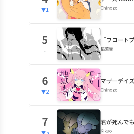
Chinozo
▼1
5
『フロートプ
稲葉曇
-
6
マザーデイズ f
Chinozo
▼2
7
君が死んで
Kikuo
▼5