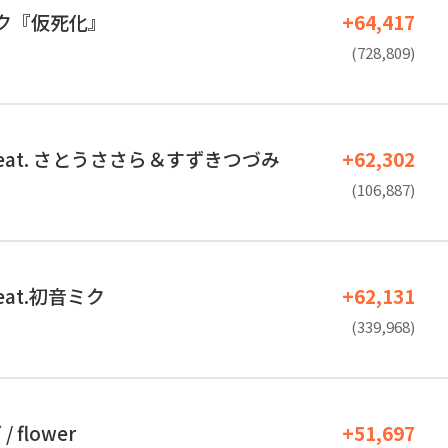
ミク『仮死化』
+64,417
(728,809)
eat. さとうささら＆すずきつづみ
+62,302
(106,887)
eat.初音ミク
+62,131
(339,968)
 flower
+51,697