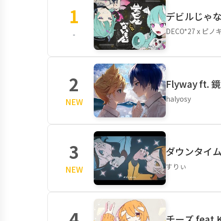
1
デビルじゃない
DECO*27 x ピ
-
2
Flyway ft.
halyosy
NEW
3
ダウンタイム 
すりぃ
NEW
4
チーズ feat.