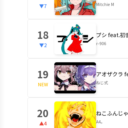
Mitchie M
▼7
18
プシ feat.
r-906
▼2
19
アオザクラ f
ねじ式
NEW
20
ねこふんじゃっ
A4。
▲4