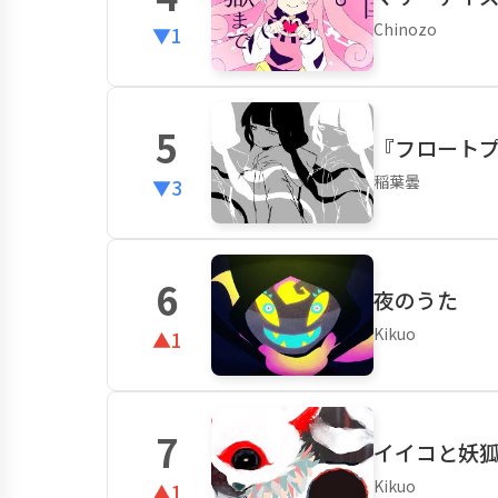
Chinozo
▼1
5
『フロートプ
稲葉曇
▼3
6
夜のうた
Kikuo
▲1
7
イイコと妖
Kikuo
▲1