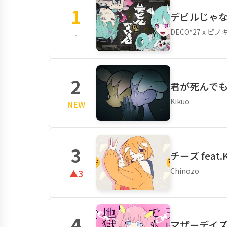
1
デビルじゃない
DECO*27 x ピ
-
2
君が死んで
Kikuo
NEW
3
チーズ feat.
Chinozo
▲3
4
マザーデイズ f