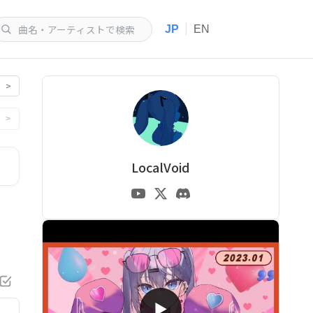
|
JP
EN
>
>
LocalVoid
▶