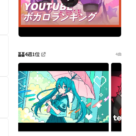
🏰
4週1位
4曲