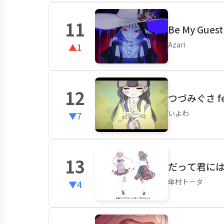
11
Be My Guest
Azari
▲1
12
つづみぐさ f
いよわ
▼7
13
だって君には
傘村トータ
▼4