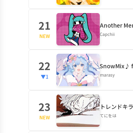
21
Another M
Capchii
NEW
22
SnowMix♪ 
marasy
▼1
23
トレンドキラー 
てにをは
NEW