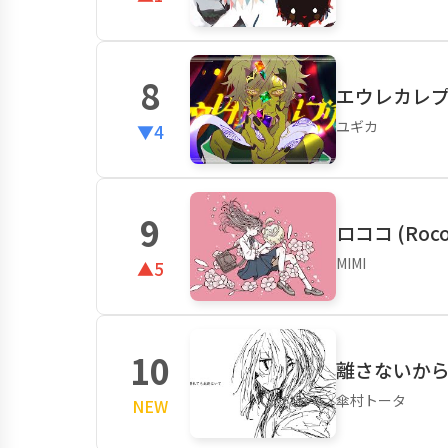
8
エウレカレプ
ユギカ
▼4
9
ロココ (Roco
MIMI
▲5
10
離さないから / S
傘村トータ
NEW