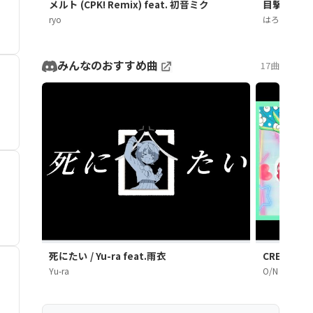
メルト (CPK! Remix) feat. 初音ミク
目撃！テト31
ryo
はろける
みんなのおすすめ曲
17曲
死にたい / Yu-ra feat.雨衣
CRE4TiON(
Yu-ra
O/N