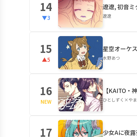
14
遼遼, 初音
遼遼
▼3
15
星空オーケスト
水野あつ
▲5
16
【KAITO
ひとしずく×やま
NEW
17
少女Aに夜露