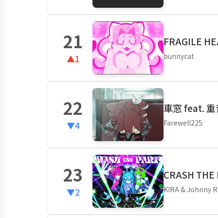
21
FRAGILE H
bunnycat
▲1
22
車窓 feat. 
Farewell225
▼4
23
CRASH THE
KIRA & Johnny R
▼2