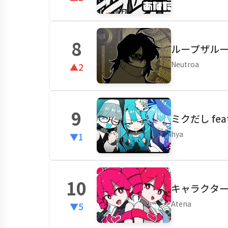
8
ループザルーム 
Neutroa
▲2
9
ミクだし fea
hya
▼1
10
キャラクターT 
Atena
▼5