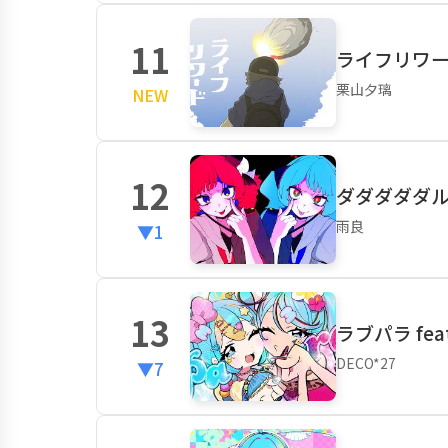
11
ライフリワード
栗山夕璃
NEW
12
ダダダダダル f
雨良
▼1
13
ラブパラ fea
DECO*27
▼7