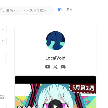
|
JP
EN
>
>
LocalVoid
▶