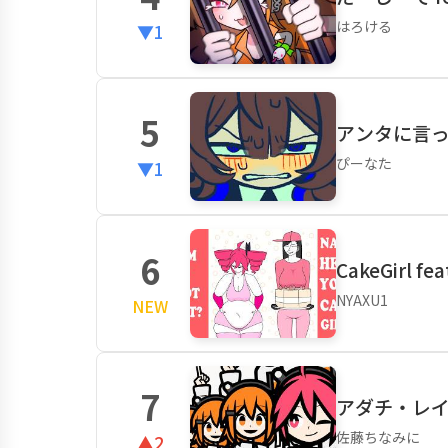
はろける
▼1
5
アンタに言って
ぴーなた
▼1
6
CakeGirl fe
NYAXU1
NEW
7
アダチ・レイ 
佐藤ちなみに
▲2