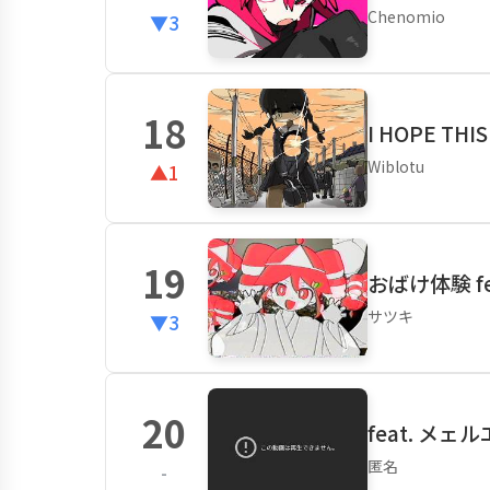
Chenomio
▼3
18
I HOPE THIS
Wiblotu
▲1
19
おばけ体験 fe
サツキ
▼3
20
feat. メ
匿名
-