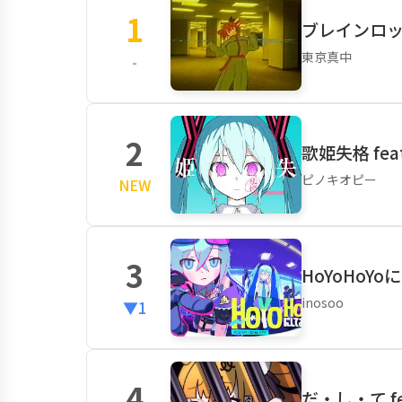
1
ブレインロット
東京真中
-
2
歌姫失格 fea
ピノキオピー
NEW
3
HoYoHoYo
inosoo
▼1
4
だ・し・て fe