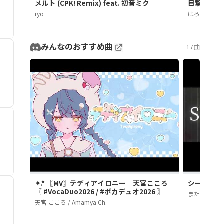
メルト (CPK! Remix) feat. 初音ミク
目撃！テト31
ryo
はろける
みんなのおすすめ曲
17曲
✦.* 〖MV〗テディアイロニー┊天宮こころ
シーン２６
〖 #VocaDuo2026 / #ボカデュオ2026 〗
また切ない世
天宮 こころ / Amamya Ch.