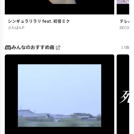
シンギュラリラリ feat. 初音ミク
テレパシ
さたぱんP
DECO*2
みんなのおすすめ曲
17曲