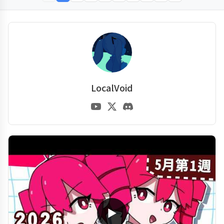
LocalVoid
▶