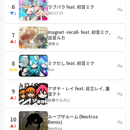
6
ラブパラ feat. 初音ミク
DECO*27
▼1
magnet -recall- feat. 初音ミク,
7
巡音ルカ
▲1
湊貴大
8
ミクだし feat. 初音ミク
hya
NEW
アダチ・レイ feat. 足立レイ, 重
9
音テト
▲2
佐藤ちなみに
ループザルーム (Neutroa
10
Remix)
▲3
Neutroa