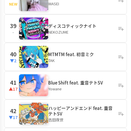
WASEI
NEW
39
ディスコティックナイト
NEKOZUME
-
40
MTMTM feat. 初音ミク
TAK
▼2
41
Blue Shift feat. 重音テトSV
Yowane
▲17
ハッピーアンドエンド feat. 重音
42
テトSV
▼17
吉田夜世