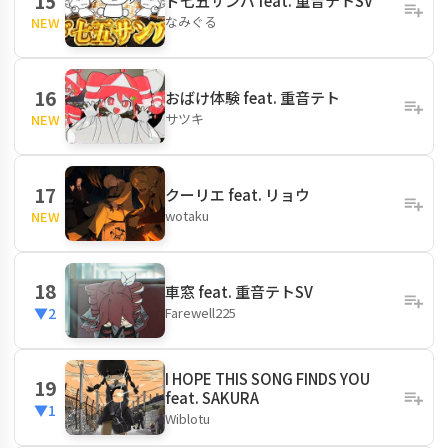
15
ド七五サンバ feat. 重音テトSV
なみぐる
NEW
16
おばけ体験 feat. 重音テト
サツキ
NEW
17
クーリエ feat. リョウ
wotaku
NEW
18
車窓 feat. 重音テトSV
Farewell225
▼2
I HOPE THIS SONG FINDS YOU
19
feat. SAKURA
▼1
Wiblotu