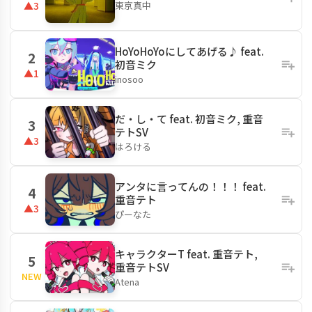
東京真中
▲3
HoYoHoYoにしてあげる♪ feat.
2
初音ミク
▲1
inosoo
だ・し・て feat. 初音ミク, 重音
3
テトSV
▲3
はろける
アンタに言ってんの！！！ feat.
4
重音テト
▲3
ぴーなた
キャラクターT feat. 重音テト,
5
重音テトSV
NEW
Atena