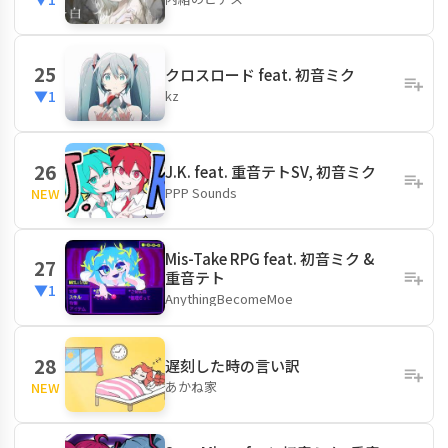
25
クロスロード feat. 初音ミク
kz
▼1
26
J.K. feat. 重音テトSV, 初音ミク
PPP Sounds
NEW
Mis-Take RPG feat. 初音ミク &
27
重音テト
▼1
AnythingBecomeMoe
28
遅刻した時の言い訳
あかね家
NEW