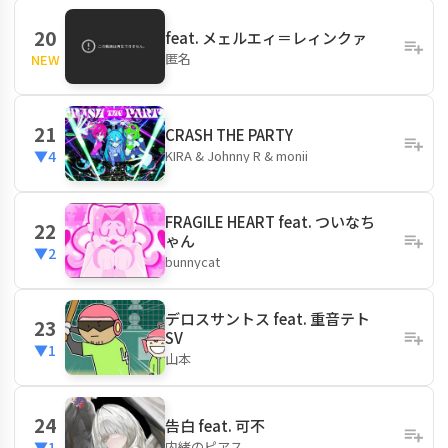
20
feat. メェルエィ＝レィンクァ
匿名
NEW
21
CRASH THE PARTY
KIRA & Johnny R & monii
▼4
FRAGILE HEART feat. ついなち
22
ゃん
▼2
bunnycat
デロスサントス feat. 重音テト
23
SV
▼1
山本
24
告白 feat. 可不
内緒のピアス
▼1