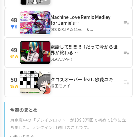
Machine Love Remix Medley
48
for Jamie's…
▼8
0TS & R.I.P & 11vein & ...
電話して!!!!!!!!!!（だって今から世
49
界が終わる…
NEW
SLAVE.V-V-R
50
クロスオーバー feat. 歌愛ユキ
植田モアイ
NEW
今週のまとめ
東京真中の「ブレインロット」が139.3万回で初めて1位に立
ちました。ランクイン11週目のことです。
…もっと見る