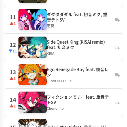
ダダダダダル feat. 初音ミク, 重
11
音テトSV
▲1
雨良
Side Quest King (KISAI remix)
12
feat. 初音ミク
▼11
KIRA
Ego Renegade Boy feat. 鏡音レ
13
ン
▲1
FLAVOR FOLEY
フィクションです。 feat. 重音テ
14
トSV
▲1
Chenomio