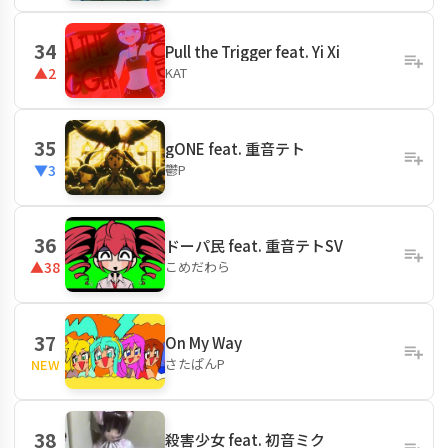
34
Pull the Trigger feat. Yi Xi
KAT
▲2
35
gONE feat. 重音テト
鬱P
▼3
36
ドーパ民 feat. 重音テトSV
こめだわら
▲38
37
On My Way
さたぱんP
NEW
38
殺害少女 feat. 初音ミク