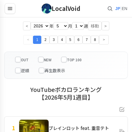
LocalVoid
|
JP
EN
<
年
月
週
>
移動
<
1
2
3
4
5
6
7
8
>
OUT
NEW
TOP 100
YouTubeボカロランキング
【2026年5月1週目】
1
ブレインロット feat. 重音テト