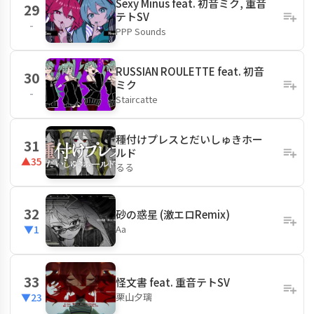
Sexy Minus feat. 初音ミク, 重音
29
テトSV
-
PPP Sounds
RUSSIAN ROULETTE feat. 初音
30
ミク
-
Staircatte
種付けプレスとだいしゅきホー
31
ルド
▲35
るる
32
砂の惑星 (激エロRemix)
Aa
▼1
33
怪文書 feat. 重音テトSV
栗山夕璃
▼23