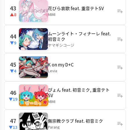
43
花びら哀歌 feat. 重音テトSV
MIMI
▲8
ムーンライト・フィナーレ feat.
44
初音ミク
▼9
ヤマギシコージ
45
K on my D+C
Levia
▼4
ぴょん feat. 初音ミク, 重音テト
46
SV
▼19
MIMI
47
無宗教クラブ feat. 初音ミク
Parang
▼13