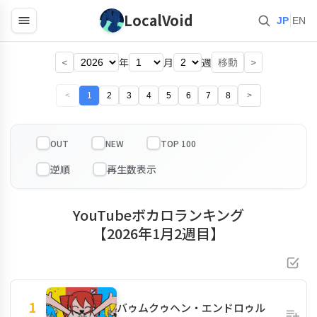
LocalVoid
|
JP
EN
<
年
月
週
>
移動
<
1
2
3
4
5
6
7
8
>
OUT
NEW
TOP 100
YouTubeボカロランキング
【2026年1月2週目】
1
バゥムクゥヘン・エンドロゥル