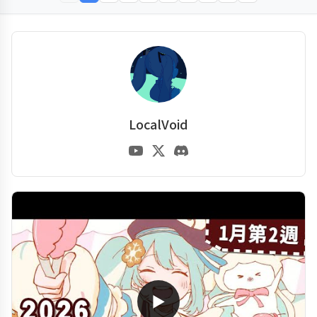
LocalVoid
▶