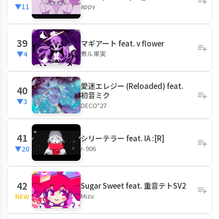
appy
▼11
39
マギアート feat. v flower
煮ル果実
▼4
愛迷エレジー (Reloaded) feat.
40
初音ミク
▼3
DECO*27
41
シリーテラー feat. IA :[R]
r-906
▼20
42
Sugar Sweet feat. 重音テトSV2
Mizu
NEW