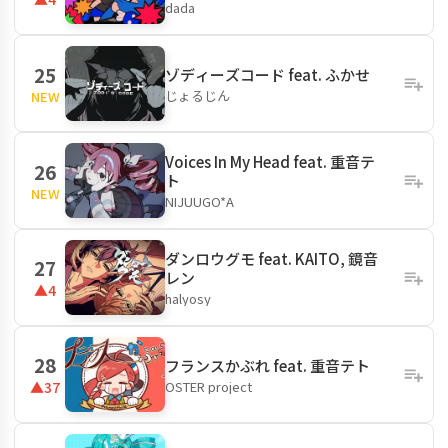
dada
25
ゾディーズコード feat. ふかせ
じょるじん
NEW
Voices In My Head feat. 重音テ
26
ト
NEW
NIJUUGO*A
ダンロウグモ feat. KAITO, 鏡音
27
レン
▲4
halyosy
28
フランスかぶれ feat. 重音テト
OSTER project
▲37