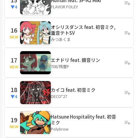
Human feat. SF-A2 Miki
FLAVOR FOLEY
▼4
オシリスダンス feat. 初音ミク,
16
重音テトSV
NEW
みつあくま
17
エナドリ feat. 鏡音リン
708/残響P
NEW
18
カイコ feat. 初音ミク
DECO*27
▼4
Hatsune Hospitality feat. 初音
19
ミク
NEW
Polybrow