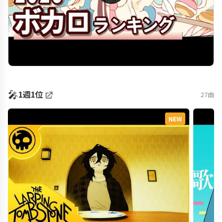
🎤
1週1位
27曲
NEW