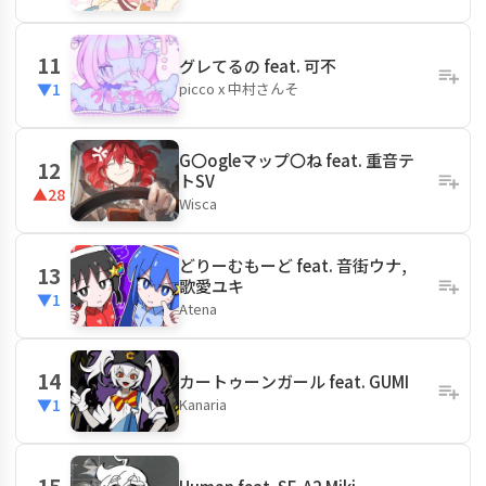
11
グレてるの feat. 可不
picco x 中村さんそ
▼1
G〇ogleマップ〇ね feat. 重音テ
12
トSV
▲28
Wisca
どりーむもーど feat. 音街ウナ,
13
歌愛ユキ
▼1
Atena
14
カートゥーンガール feat. GUMI
Kanaria
▼1
15