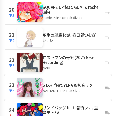
SQUARE UP feat. GUMI & rachel
20
lake
▼3
Jamie Paige x peak divide
21
散歩の邪魔 feat. 春日部つむぎ
いよわ
▼2
ロストワンの号哭 (2025 New
22
Recording)
▼6
Neru
23
STAR! feat. YENA & 初音ミク
NATHAN, Hong Hun Gi, ...
▼3
サンドバッグ feat. 音街ウナ, 重
24
音テトSV
▲4