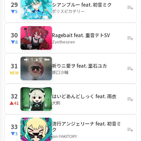
29
シアンブルー feat. 初音ミク
ポリスピカデリー
▼5
30
Ragebait feat. 重音テトSV
Zynthesiren
▼8
31
祈りニ愛ヲ feat. 里石ユカ
原口沙輔
NEW
32
はいどあんどしっく feat. 雨衣
犬飼
▲41
流行アンジェリーナ feat. 初音ミ
33
ク
▼3
jon-YAKITORY