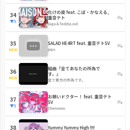
化けの皮 feat. こぼ・かなえる,
34
重音テト
▼5
Giga＆TeddyLoid
35
SALAD HE4RT feat. 重音テトSV
pips
NEW
組曲『全てあなたの所為で
36
す。』
NEW
全て貴方の所為です。
お願いドクター！ feat. 重音テト
37
SV
▼5
Chenomio
38
Yummy Yummy High !!!!