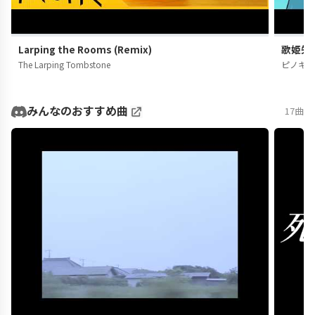
Larping the Rooms (Remix)
歌姫失格
The Larping Tombstone
ピノキ
みんなのおすすめ曲
17曲