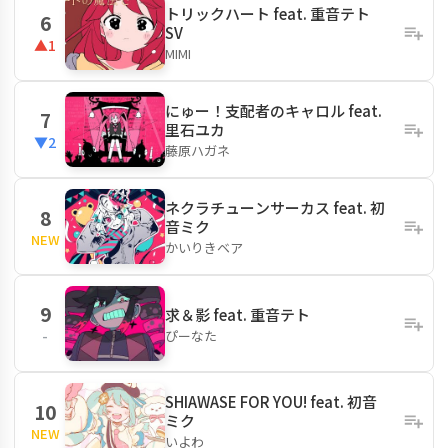
トリックハート feat. 重音テト
6
SV
▲1
MIMI
にゅー！支配者のキャロル feat.
7
里石ユカ
▼2
藤原ハガネ
ネクラチューンサーカス feat. 初
8
音ミク
NEW
かいりきベア
9
求＆影 feat. 重音テト
ぴーなた
-
SHIAWASE FOR YOU! feat. 初音
10
ミク
NEW
いよわ