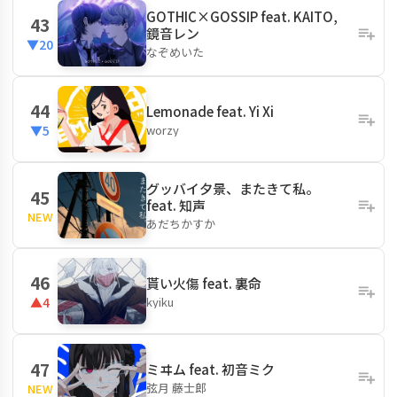
GOTHIC×GOSSIP feat. KAITO,
43
鏡音レン
▼20
なぞめいた
44
Lemonade feat. Yi Xi
worzy
▼5
グッバイ夕景、またきて私。
45
feat. 知声
NEW
あだちかすか
46
貰い火傷 feat. 裏命
kyiku
▲4
47
ミヰム feat. 初音ミク
弦月 藤士郎
NEW