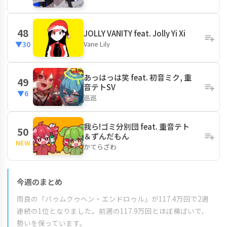
48
JOLLY VANITY feat. Jolly Yi Xi
Vane Lily‬
▼30
あっはっは笑 feat. 初音ミク, 重
49
音テトSV
▼6
巡巡
我ら!ゴミ分別団 feat. 重音テト
50
＆ずんだもん
NEW
かてらざわ
今週のまとめ
雨良の「バゥムクゥヘン・エンドロゥル」が117.4万回で2週
連続の1位となりました。前週の117.9万回とほぼ横ばいで、
勢いを保っています。