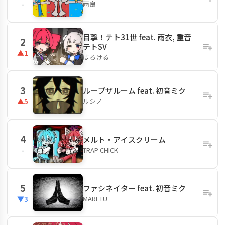
雨良
-
目撃！テト31世 feat. 雨衣, 重音
2
テトSV
▲1
はろける
3
ループザルーム feat. 初音ミク
ルシノ
▲5
4
メルト・アイスクリーム
TRAP CHICK
-
5
ファシネイター feat. 初音ミク
MARETU
▼3