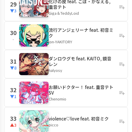
化けの皮 feat. こぼ・かなえる,
29
重音テト
▼3
Giga＆TeddyLoid
流行アンジェリーナ feat. 初音ミ
30
ク
-
jon-YAKITORY
ダンロウグモ feat. KAITO, 鏡音
31
レン
▼8
halyosy
お願いドクター！ feat. 重音テト
32
SV
▼1
Chenomio
33
violence♡love feat. 初音ミク
picco
▲3