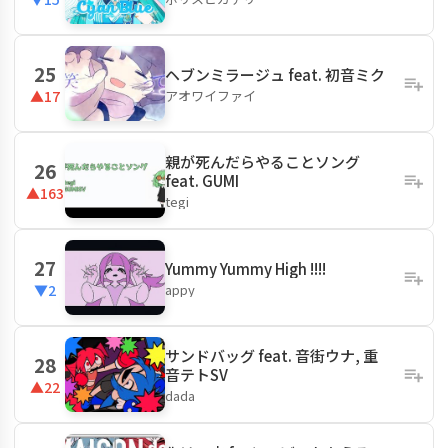
25
ヘブンミラージュ feat. 初音ミク
アオワイファイ
▲17
親が死んだらやることソング
26
feat. GUMI
▲163
tegi
27
Yummy Yummy High !!!!
appy
▼2
サンドバッグ feat. 音街ウナ, 重
28
音テトSV
▲22
dada