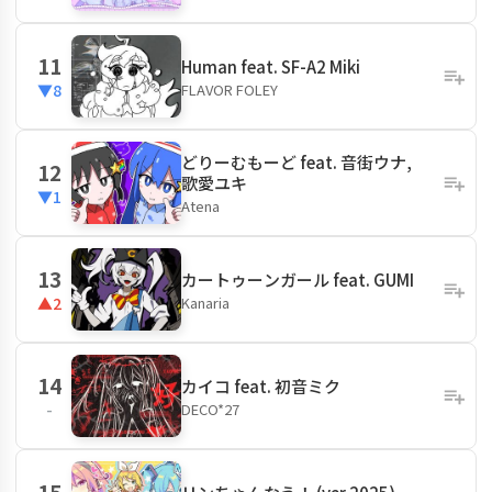
11
Human feat. SF-A2 Miki
FLAVOR FOLEY
▼8
どりーむもーど feat. 音街ウナ,
12
歌愛ユキ
▼1
Atena
13
カートゥーンガール feat. GUMI
Kanaria
▲2
14
カイコ feat. 初音ミク
DECO*27
-
15