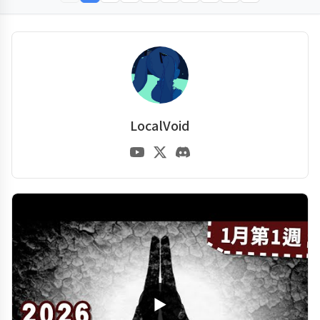
LocalVoid
▶