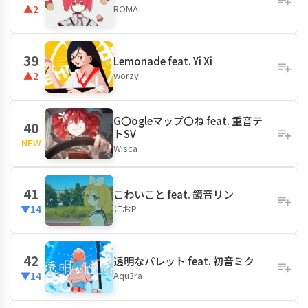
ROMA
▲2
39
Lemonade feat. Yi Xi
worzy
▲2
G〇ogleマップ〇ね feat. 重音テ
40
トSV
NEW
Wisca
41
こわいこと feat. 鏡音リン
におP
▼14
42
透明なパレット feat. 初音ミク
Aqu3ra
▼14