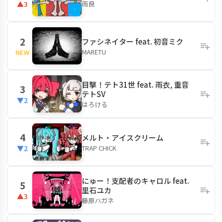
雨良
▲3
2
ファシネイター feat. 初音ミク
MARETU
NEW
目撃！テト31世 feat. 雨衣, 重音
3
テトSV
▼2
はろける
4
メルト・アイスクリーム
TRAP CHICK
▼2
にゅー！支配者のキャロル feat.
5
里石ユカ
▲3
藤原ハガネ