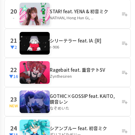
20
STAR! feat. YENA & 初音ミク
NATHAN, Hong Hun Gi, ...
-
21
シリーテラー feat. IA :[R]
r-906
▼2
22
Ragebait feat. 重音テトSV
Zynthesiren
▼16
GOTHIC×GOSSIP feat. KAITO,
23
鏡音レン
NEW
なぞめいた
24
シアンブルー feat. 初音ミク
ポリスピカデリー
▼15