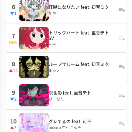
6
怪獣になりたい feat. 初音ミク
削除
▼1
トリックハート feat. 重音テト
7
SV
NEW
MIMI
8
ループザルーム feat. 初音ミク
ルシノ
▲14
9
求＆影 feat. 重音テト
ぴーなた
▼2
10
グレてるの feat. 可不
picco x 中村さんそ
▲3