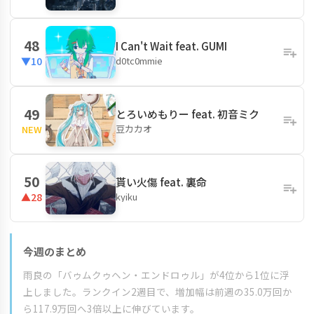
48
I Can't Wait feat. GUMI
d0tc0mmie
▼10
49
とろいめもりー feat. 初音ミク
豆カカオ
NEW
50
貰い火傷 feat. 裏命
kyiku
▲28
今週のまとめ
雨良の「バゥムクゥヘン・エンドロゥル」が4位から1位に浮
上しました。ランクイン2週目で、増加幅は前週の35.0万回か
ら117.9万回へ3倍以上に伸びています。