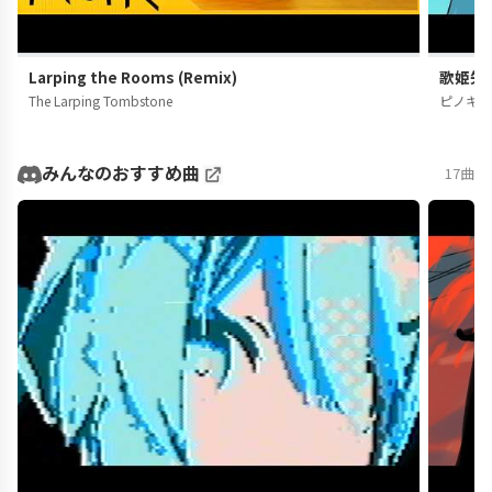
Larping the Rooms (Remix)
歌姫失格
The Larping Tombstone
ピノキ
みんなのおすすめ曲
17曲