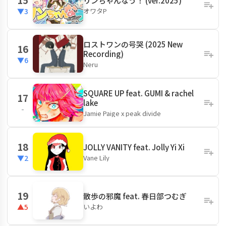
リンちゃんなう！ (ver.2025)
オワタP
▼3
ロストワンの号哭 (2025 New
16
Recording)
▼6
Neru
SQUARE UP feat. GUMI & rachel
17
lake
-
Jamie Paige x peak divide
18
JOLLY VANITY feat. Jolly Yi Xi
Vane Lily‬
▼2
19
散歩の邪魔 feat. 春日部つむぎ
いよわ
▲5