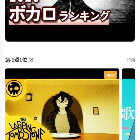
🎤
1週1位
27曲
NEW