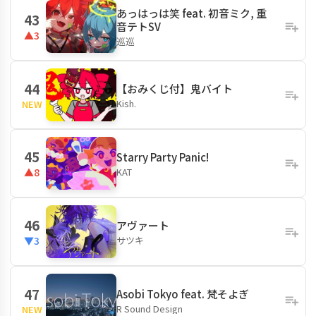
あっはっは笑 feat. 初音ミク, 重
43
音テトSV
▲3
巡巡
44
【おみくじ付】鬼バイト
Kish.
NEW
45
Starry Party Panic!
KAT
▲8
46
アヴァート
サツキ
▼3
47
Asobi Tokyo feat. 梵そよぎ
R Sound Design
NEW