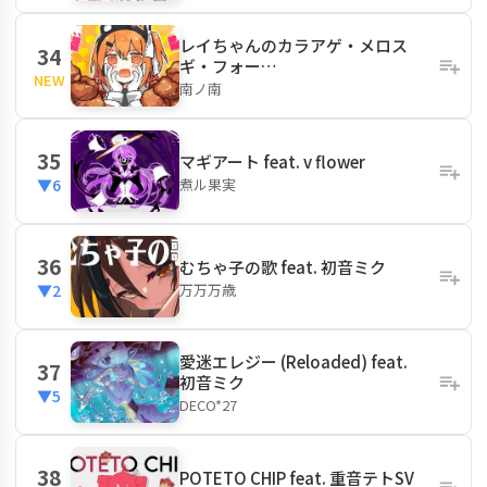
レイちゃんのカラアゲ・メロス
34
ギ・フォー…
NEW
南ノ南
35
マギアート feat. v flower
煮ル果実
▼6
36
むちゃ子の歌 feat. 初音ミク
万万万歳
▼2
愛迷エレジー (Reloaded) feat.
37
初音ミク
▼5
DECO*27
38
POTETO CHIP feat. 重音テトSV