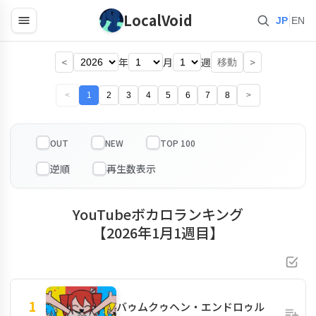
LocalVoid
|
JP
EN
<
年
月
週
>
移動
<
1
2
3
4
5
6
7
8
>
OUT
NEW
TOP 100
YouTubeボカロランキング
【2026年1月1週目】
1
バゥムクゥヘン・エンドロゥル