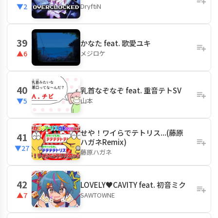
DryftiN
▼2
39
かなた feat. 歌愛ユキ
メジロケ
▲6
40
乳首なぞなぞ feat. 重音テトSV
山本
▼5
せや！ワイらでテトリス...(藤原
41
ハガネRemix)
▼27
藤原ハガネ
42
LOVELY♥CAVITY feat. 初音ミク
SAWTOWNE
▲7