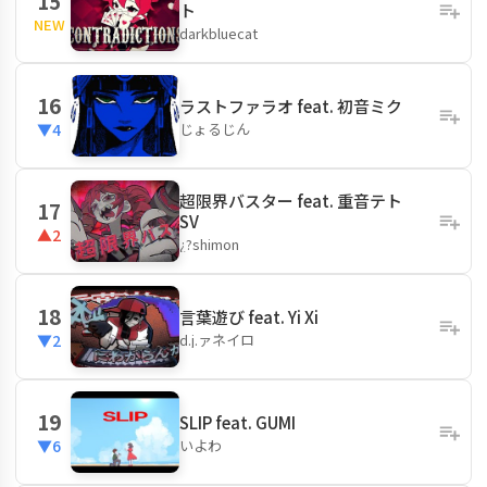
15
ト
NEW
darkbluecat
16
ラストファラオ feat. 初音ミク
じょるじん
▼4
超限界バスター feat. 重音テト
17
SV
▲2
¿?shimon
18
言葉遊び feat. Yi Xi
d.j.ァネイロ
▼2
19
SLIP feat. GUMI
いよわ
▼6