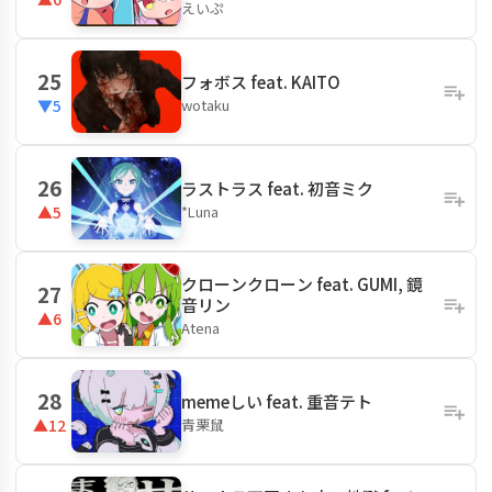
えいぷ
25
フォボス feat. KAITO
wotaku
▼5
26
ラストラス feat. 初音ミク
*Luna
▲5
クローンクローン feat. GUMI, 鏡
27
音リン
▲6
Atena
28
memeしい feat. 重音テト
青栗鼠
▲12