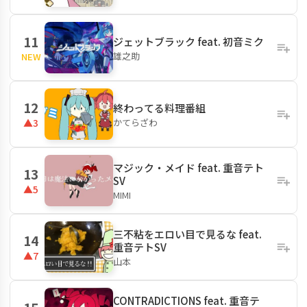
11
ジェットブラック feat. 初音ミク
雄之助
NEW
12
終わってる料理番組
かてらざわ
▲3
マジック・メイド feat. 重音テト
13
SV
▲5
MIMI
三不粘をエロい目で見るな feat.
14
重音テトSV
▲7
山本
CONTRADICTIONS feat. 重音テ