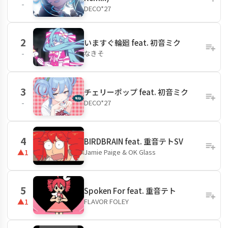
-
DECO*27
2
いますぐ輪廻 feat. 初音ミク
なきそ
-
3
チェリーポップ feat. 初音ミク
DECO*27
-
4
BIRDBRAIN feat. 重音テトSV
Jamie Paige & OK Glass
▲1
5
Spoken For feat. 重音テト
FLAVOR FOLEY
▲1