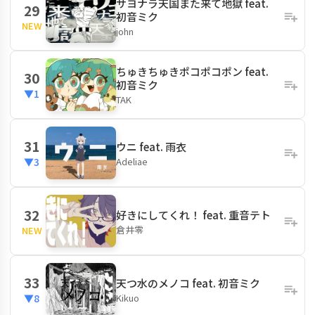
サヨナラ天国また来て地獄 feat.
29
初音ミク
NEW
john
ちゅきちゅきポコポコポン feat.
30
初音ミク
▼1
TAK
31
ウニ feat. 雨衣
Adeliae
▼3
32
好きにしてくれ！ feat. 重音テト
倉井零
NEW
33
天つ水のメノコ feat. 初音ミク
Kikuo
▼8