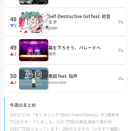
Self-Destructive Girl feat. 初音
48
ミク
▼5
EMIRI
49
幕を下ろそう、パレードへ
海茶
▲2
50
愚図 feat. 知声
isonosuke
▲3
今週のまとめ
DECO*27の「モニタリング (Best Friend Remix)」が2週連続
で1位をキープしました。624.7万回の再生増加で累計約
1066.7万回となっています。2位のなきその「いますぐ輪廻」