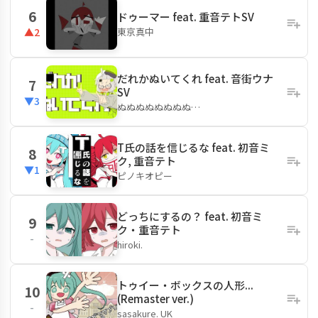
6
ドゥーマー feat. 重音テトSV
東京真中
▲2
だれかぬいてくれ feat. 音街ウナ
7
SV
▼3
ぬぬぬぬぬぬぬぬ…
T氏の話を信じるな feat. 初音ミ
8
ク, 重音テト
▼1
ピノキオピー
どっちにするの？ feat. 初音ミ
9
ク・重音テト
-
hiroki.
トゥイー・ボックスの人形...
10
(Remaster ver.)
-
sasakure. UK