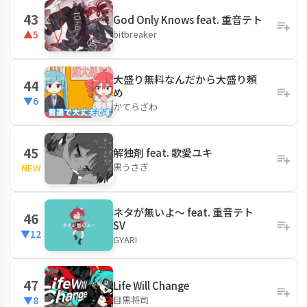
43
God Only Knows feat. 重音テト
bitbreaker
▲5
大盛り無料なんだから大盛り頼
44
め
▼6
かてらざわ
45
解独剤 feat. 歌愛ユキ
黒うさぎ
NEW
ネタが無いよ～ feat. 重音テト
46
SV
▼12
GYARI
47
Life Will Change
目黒将司
▼8