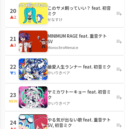
このサメ飼っていい？ feat. 初音
20
ミク
▲2
せなすけ
MINIMUM RAGE feat. 重音テト
21
SV
▲3
MonochroMenace
22
最愛人生ランナー feat. 初音ミク
かいりきベア
▼5
ヤミカワトーキョー feat. 初音ミ
23
ク
NEW
かいりきベア
やる気が出ない歌 feat. 重音テト
24
SV, 初音ミク
▲6