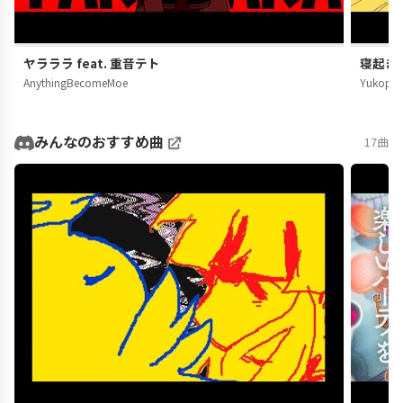
ヤラララ feat. 重音テト
寝起きヤ
AnythingBecomeMoe
Yukopi
みんなのおすすめ曲
17曲