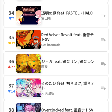
34
透明の縁 feat. PASTEL・HALO
冨田恵一
▼7
Red Velvet Revolt feat. 重音テ
35
トSV
NEW
SoChromatic
36
ジィガ feat. 鏡音リン, 鏡音レン
雨良
▲27
そのたび feat. 初音ミク, 重音テ
37
ト
▼14
大漠波新
38
Overclocked feat. 重音テトSV