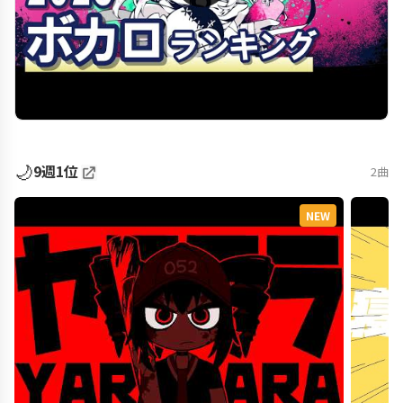
🌙
9週1位
2曲
NEW