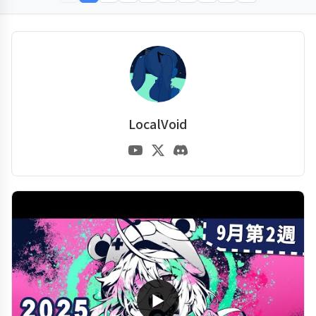
LocalVoid
▶