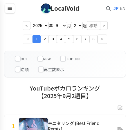
LocalVoid
|
JP
EN
<
年
月
週
>
移動
<
1
2
3
4
5
6
7
8
>
OUT
NEW
TOP 100
YouTubeボカロランキング
【2025年9月2週目】
モニタリング (Best Friend
1
Remix)