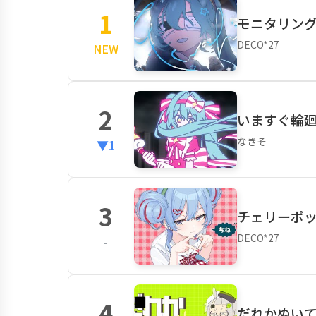
1
モニタリング (B
DECO*27
NEW
2
いますぐ輪廻 
なきそ
▼1
3
チェリーポップ
DECO*27
-
4
だれかぬいてく