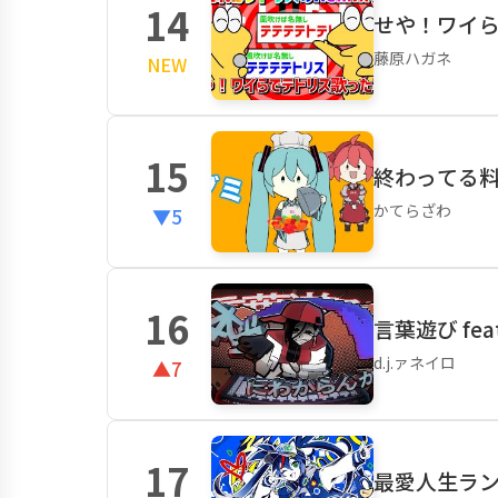
14
せや！ワイらで
藤原ハガネ
NEW
15
終わってる
かてらざわ
▼5
16
言葉遊び feat. 
d.j.ァネイロ
▲7
17
最愛人生ランナ