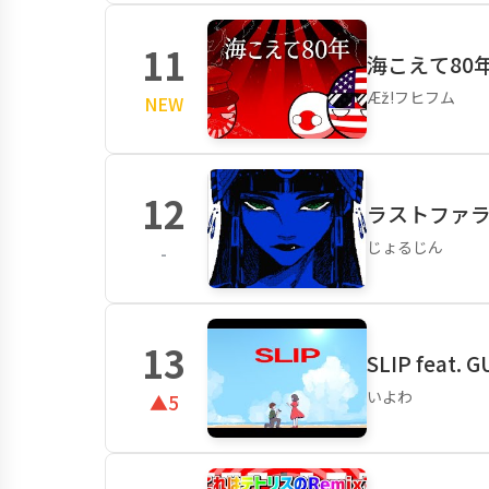
11
海こえて80年 
Æž!フヒフム
NEW
12
ラストファラオ
じょるじん
-
13
SLIP feat. G
いよわ
▲5