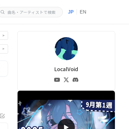
|
JP
EN
>
>
LocalVoid
▶