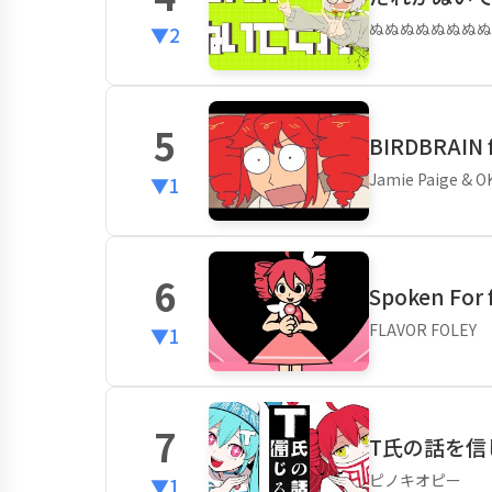
ぬぬぬぬぬぬぬぬ
▼2
5
BIRDBRAIN
Jamie Paige & O
▼1
6
Spoken For
FLAVOR FOLEY
▼1
7
T氏の話を信じ
ピノキオピー
▼1