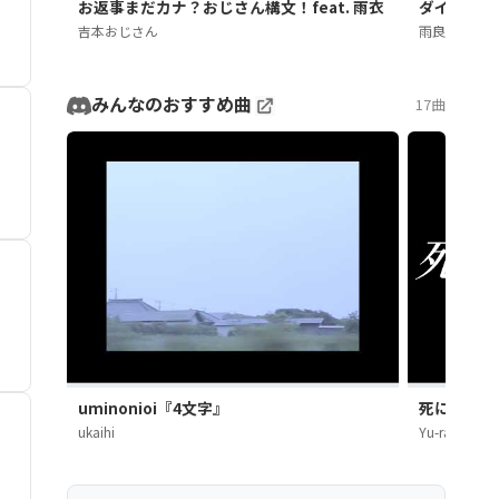
お返事まだカナ？おじさん構文！feat. 雨衣
ダイダイダ
吉本おじさん
雨良
みんなのおすすめ曲
17曲
uminonioi『4文字』
死にたい / Y
ukaihi
Yu-ra