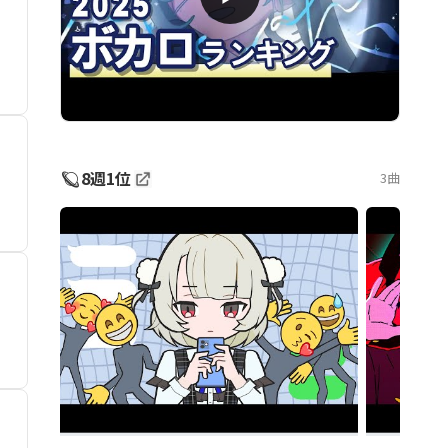
🪐
8週1位
3曲