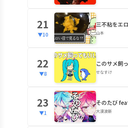
21
三不粘をエロい
山本
▼10
22
このサメ飼って
せなすけ
▼8
23
そのたび fea
大漠波新
▼1