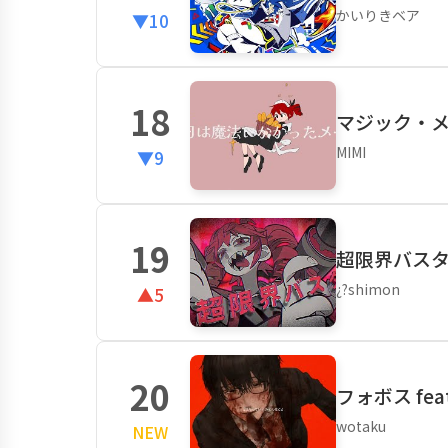
かいりきベア
▼10
18
マジック・メイ
MIMI
▼9
19
超限界バスター
¿?shimon
▲5
20
フォボス feat
wotaku
NEW