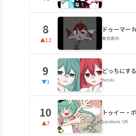
8
ドゥーマー fe
東京真中
▲12
9
どっちにする
hiroki.
▼1
10
トゥイー・ボック
sasakure. UK
▲7