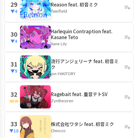
29
Reason feat. 初音ミク
Twinfield
▼4
Harlequin Contraption feat.
30
Kasane Teto
▼4
Vane Lily
流行アンジェリーナ feat. 初音ミ
31
ク
▼9
jon-YAKITORY
32
Ragebait feat. 重音テトSV
Zynthesiren
NEW
33
株式会社ワタシ feat. 初音ミク
Chinozo
▼18