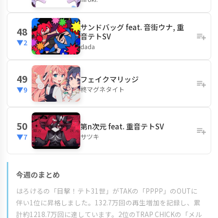
サンドバッグ feat. 音街ウナ, 重
48
音テトSV
▼2
dada
49
フェイクマリッジ
柊マグネタイト
▼9
50
第n次元 feat. 重音テトSV
サツキ
▼7
今週のまとめ
はろけるの「目撃！テト31世」がTAKの「PPPP」のOUTに
伴い1位に昇格しました。132.7万回の再生増加を記録し、累
計約1218.7万回に達しています。2位のTRAP CHICKの「メル