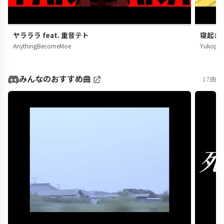
ヤラララ feat. 重音テト
寝起きヤ
AnythingBecomeMoe
Yukopi
みんなのおすすめ曲
17曲