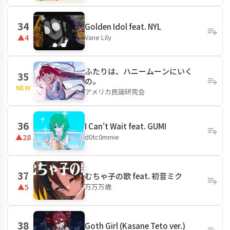
34
Golden Idol feat. NYL
Vane Lily
▲4
ふたりは、ハニームーンにいく
35
の。
NEW
アメリカ民謡研究会
36
I Can't Wait feat. GUMI
d0tc0mmie
▲28
37
むちゃ子の歌 feat. 初音ミク
万万万歳
▲5
38
Goth Girl (Kasane Teto ver.)