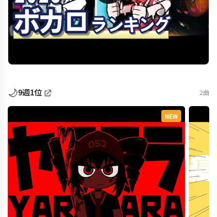
🌙
9週1位
2曲
NEW