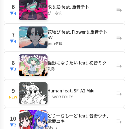
6
求＆影 feat. 重音テト
ぴーなた
▼4
花結び feat. Flower＆重音テト
7
SV
▼4
栗山夕璃
8
怪獣になりたい feat. 初音ミク
削除
▼3
9
Human feat. SF-A2 Miki
FLAVOR FOLEY
NEW
どりーむもーど feat. 音街ウナ,
10
歌愛ユキ
▼2
Atena