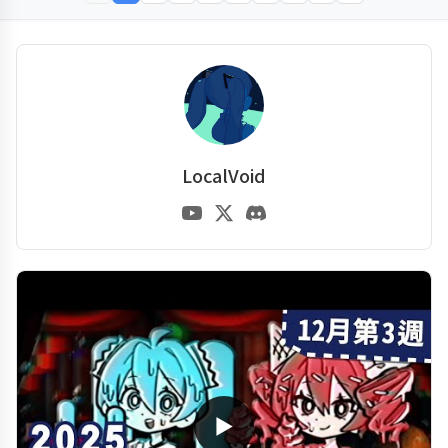
LocalVoid
▶