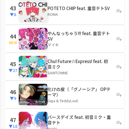
43
POTETO CHIP feat. 重音テトSV
ROMA
▼8
やんなっちゃう!!! feat. 重音テト
44
SV
NEW
マイキ
Chu! Future☆Express! feat. 初
45
音ミク
▼27
SAWTOWNE
化けの皮（「グノーシア」 OPテ
46
ーマ）
▼9
Giga & TeddyLoid
バースデイズ feat. 初音ミク・重
47
音テト
▼18
hiroki.