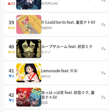
ALTERCLAD
▲33
39
It Could be Us feat. 重音テトSV
eggtan
NEW
40
ループザルーム feat. 初音ミク
ルシノ
NEW
41
Lemonade feat. Yi Xi
worzy
▼8
あっはっは笑 feat. 初音ミク, 重
42
音テトSV
▼8
巡巡