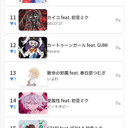
11
カイコ feat. 初音ミク
DECO*27
▼4
12
カートゥーンガール feat. GUMI
Kanaria
▼3
13
散歩の邪魔 feat. 春日部つむぎ
いよわ
▼7
14
愛属性 feat. 初音ミク
ピノキオピー
▼1
15