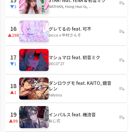
STAR! feat. YENA & 初音ミク
NATHAN, Hong Hun Gi, ...
▼3
16
グレてるの feat. 可不
picco x 中村さんそ
▲298
17
マシュマロ feat. 初音ミク
DECO*27
▼1
ダンロウグモ feat. KAITO, 鏡音
18
レン
▲1
halyosy
19
インパルス feat. 機流音
ねじ式
▲89