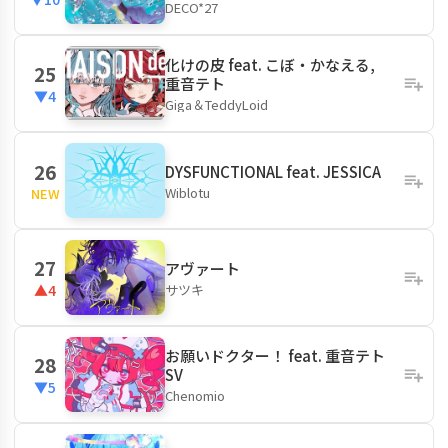
DECO*27
化けの皮 feat. こぼ・かなえる,
25
重音テト
▼4
Giga＆TeddyLoid
26
DYSFUNCTIONAL feat. JESSICA
Wiblotu
NEW
27
アヴァート
サツキ
▲4
お願いドクター！ feat. 重音テト
28
SV
▼5
Chenomio