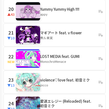
20
Yummy Yummy High !!!!
appy
▲43
21
マギアート feat. v flower
煮ル果実
▼10
22
LOST MEDIA feat. GUMI
MonochroMenace
NEW
23
violence♡love feat. 初音ミク
picco
▼13
愛迷エレジー (Reloaded) feat.
24
初音ミク
▼10