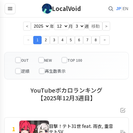
LocalVoid
|
JP
EN
<
年
月
週
>
移動
<
1
2
3
4
5
6
7
8
>
OUT
NEW
TOP 100
YouTubeボカロランキング
【2025年12月3週目】
目撃！テト31世 feat. 雨衣, 重音
1
テトSV