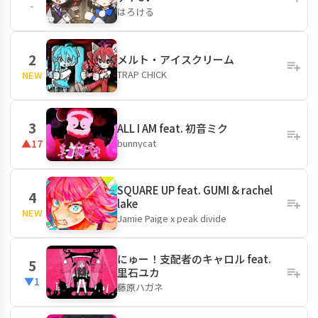
-
はろける
2
メルト・アイスクリーム
TRAP CHICK
NEW
3
ALL I AM feat. 初音ミク
bunnycat
▲17
SQUARE UP feat. GUMI & rachel
4
lake
NEW
Jamie Paige x peak divide
にゅー！支配者のキャロル feat.
5
里石ユカ
▼1
藤原ハガネ