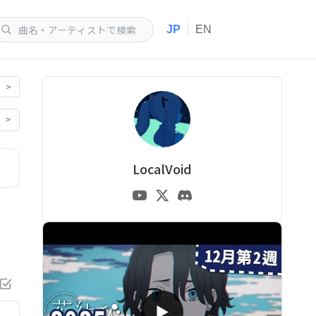
|
JP
EN
>
>
LocalVoid
▶