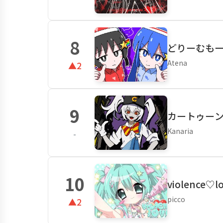
8
どりーむもーど
Atena
▲2
9
カートゥーンガー
Kanaria
-
10
violence♡l
picco
▲2