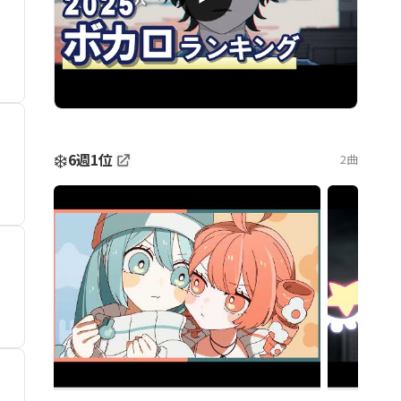
❄️
6週1位
2曲