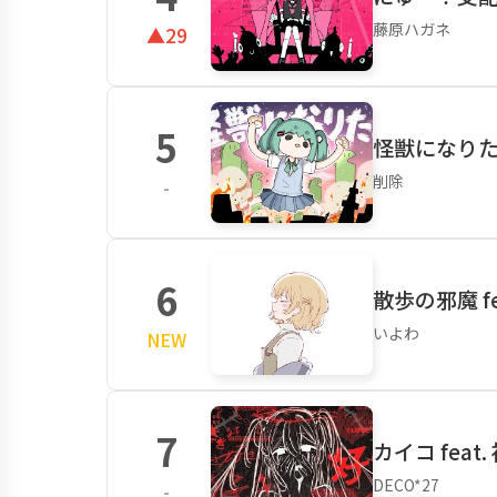
藤原ハガネ
▲29
5
怪獣になりたい
削除
-
6
散歩の邪魔 f
いよわ
NEW
7
カイコ feat
DECO*27
-