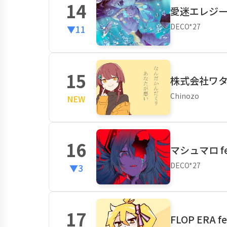
14
愛迷エレジー (R
DECO*27
▼11
15
株式会社ワタシ
Chinozo
NEW
16
マシュマロ fe
DECO*27
▼3
17
FLOP ERA 