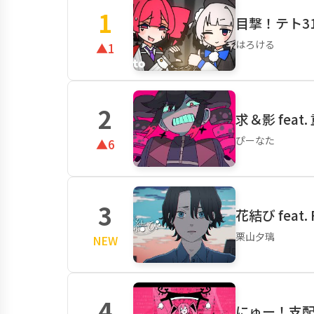
1
目撃！テト31世
はろける
▲1
2
求＆影 feat
ぴーなた
▲6
3
花結び feat
栗山夕璃
NEW
4
にゅー！支配者