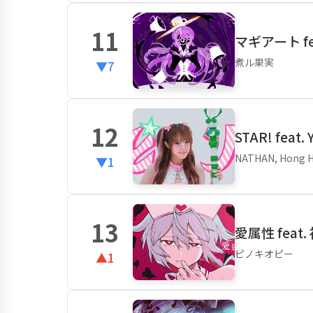
11
マギアート feat
煮ル果実
▼7
12
STAR! feat
NATHAN, Hong Hun
▼1
13
愛属性 feat
ピノキオピー
▲1