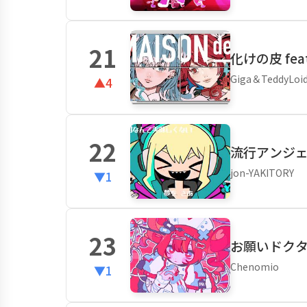
21
化けの皮 fe
Giga＆TeddyLoi
▲4
22
流行アンジェリ
jon-YAKITORY
▼1
23
お願いドクター
Chenomio
▼1