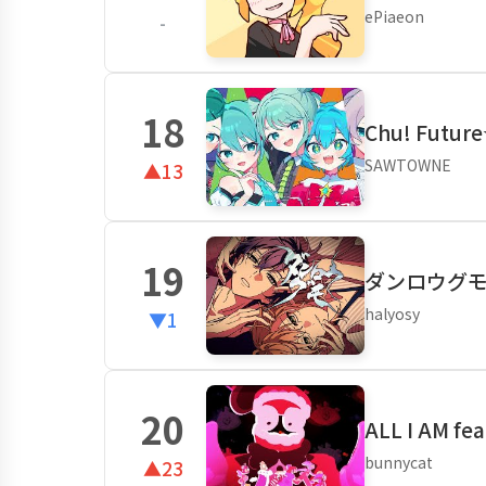
ePiaeon
-
18
Chu! Futur
SAWTOWNE
▲13
19
ダンロウグモ f
halyosy
▼1
20
ALL I AM f
bunnycat
▲23