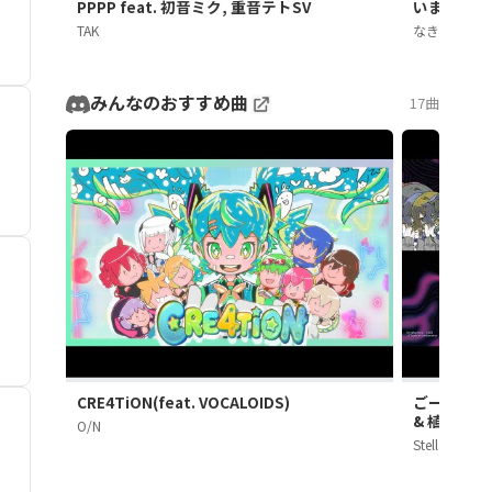
PPPP feat. 初音ミク, 重音テトSV
いますぐ輪廻
TAK
なきそ
みんなのおすすめ曲
17曲
CRE4TiON(feat. VOCALOIDS)
ごーすとらいた
& 植田モア
O/N
Stellar