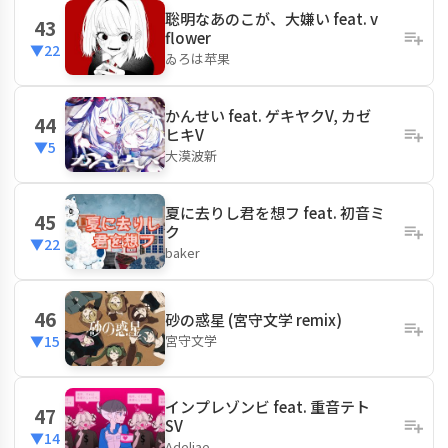
聡明なあのこが、大嫌い feat. v
43
flower
▼22
ゐろは苹果
かんせい feat. ゲキヤクV, カゼ
44
ヒキV
▼5
大漠波新
夏に去りし君を想フ feat. 初音ミ
45
ク
▼22
baker
46
砂の惑星 (宮守文学 remix)
宮守文学
▼15
インプレゾンビ feat. 重音テト
47
SV
▼14
Adeliae