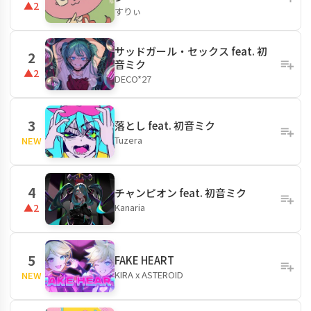
▲2
すりぃ
サッドガール・セックス feat. 初
2
音ミク
▲2
DECO*27
3
落とし feat. 初音ミク
Tuzera
NEW
4
チャンピオン feat. 初音ミク
Kanaria
▲2
5
FAKE HEART
KIRA x ASTEROID
NEW