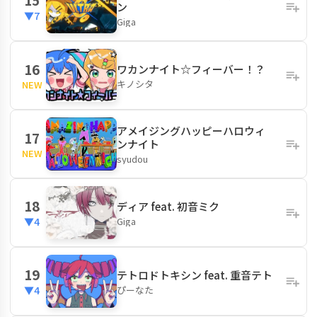
ン
▼7
Giga
16
ワカンナイト☆フィーバー！？
キノシタ
NEW
アメイジングハッピーハロウィ
17
ンナイト
NEW
syudou
18
ディア feat. 初音ミク
Giga
▼4
19
テトロドトキシン feat. 重音テト
ぴーなた
▼4