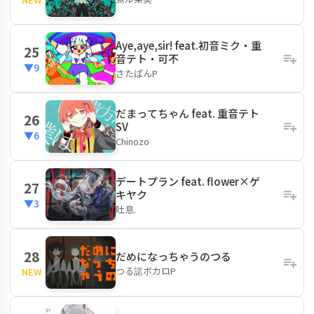
Aye,aye,sir! feat.初音ミク・重
25
音テト・可不
▼9
さたぱんP
だまってちゃん feat. 重音テト
26
SV
▼6
Chinozo
デートプラン feat. flower×ゲ
27
キヤク
▼3
吐息.
28
だめになっちゃうのつる
つる諾ボカロP
NEW