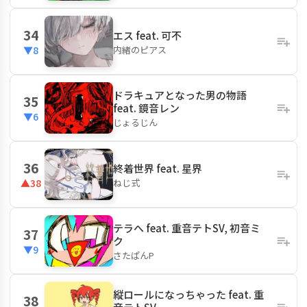
34
エス feat. 可不
内緒のピアス
▼8
ドラキュアとなった男の物語
35
feat. 鏡音レン
▼6
じょるじん
36
終着世界 feat. 星界
ねじ式
▲38
テラへ feat. 重音テトSV, 初音ミ
37
ク
▼9
さたぱんP
縦ロールになっちゃった feat. 重
38