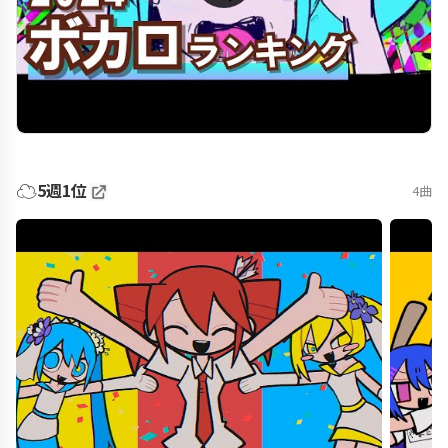
☁️
5週1位
4曲