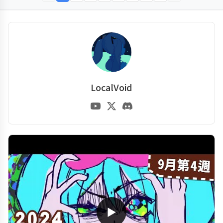
LocalVoid
▶