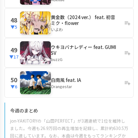
黄金数（2024 ver.） feat. 初音
48
ミク・flower
▼5
いよわ
ウキヨバナレディー feat. GUMI
49
SV
▼17
buzzG
50
白南風 feat. IA
Orangestar
▼6
今週のまとめ
jon-YAKITORYの「山田PERFECT」が3週連続で1位を維持し
ました。今週も26.9万回の再生増加を記録し、累計約630.5万
回に達しています。なお、本曲は今週をもってランキングか