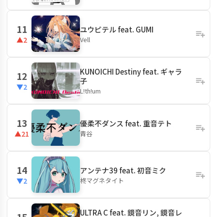
11
ユウピテル feat. GUMI
Vell
▲2
KUNOICHI Destiny feat. ギャラ
12
子
▼2
L!th!um
13
優柔不ダンス feat. 重音テト
青谷
▲21
14
アンテナ39 feat. 初音ミク
柊マグネタイト
▼2
ULTRA C feat. 鏡音リン, 鏡音レ
15