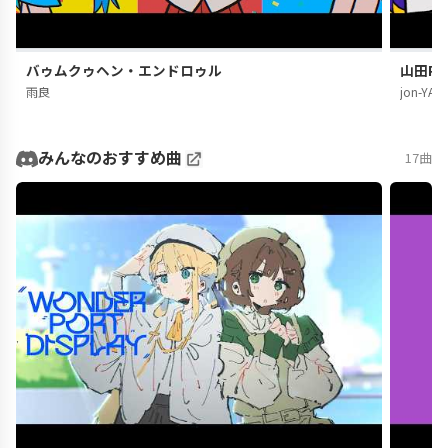
バゥムクゥヘン・エンドロゥル
山田PER
雨良
jon-YAK
みんなのおすすめ曲
17曲