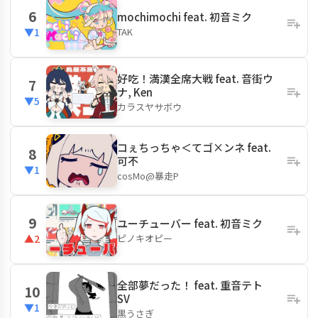
6
mochimochi feat. 初音ミク
TAK
▼1
好吃！満漢全席大戦 feat. 音街ウ
7
ナ, Ken
▼5
カラスヤサボウ
コぇちっちゃ＜てゴ×ンネ feat.
8
可不
▼1
cosMo@暴走P
9
ユーチューバー feat. 初音ミク
ピノキオピー
▲2
全部夢だった！ feat. 重音テト
10
SV
▼1
黒うさぎ