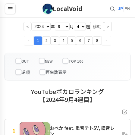
LocalVoid
|
JP
EN
<
年
月
週
>
移動
<
1
2
3
4
5
6
7
8
>
OUT
NEW
TOP 100
YouTubeボカロランキング
【2024年9月4週目】
おべか feat. 重音テトSV, 鏡音レ
1
ン