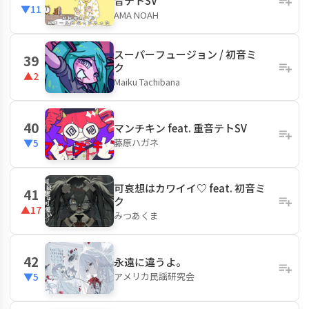
音テトSV
▼11
AMA NOAH
スーパーフュージョン / 初音ミ
39
ク
▲2
Maiku Tachibana
40
マンチキン feat. 重音テトSV
藤原ハガネ
▼5
可哀想はカワイイ♡ feat. 初音ミ
41
ク
▲17
みつあくま
42
永遠に違うよ。
アメリカ民謡研究会
▼5