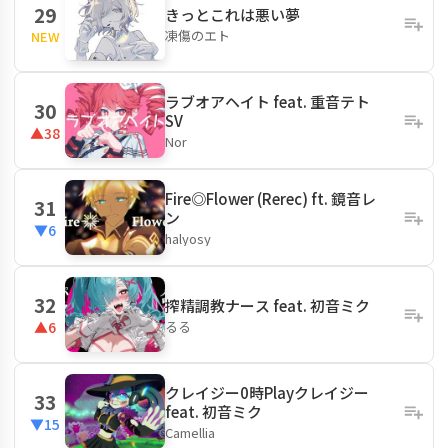
29
きっとこれは悪い夢
凍傷のエト
NEW
ラブオアヘイト feat. 重音テト
30
SV
▲38
Nor
Fire◎Flower (Rerec) ft. 鏡音レ
31
ン
▼6
halyosy
32
搾精調教ナース feat. 初音ミク
るる
▲6
クレイジー0時Playクレイジー
33
feat. 初音ミク
▼15
Camellia