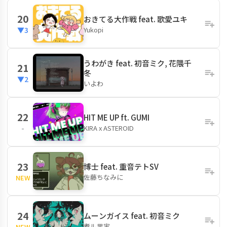
20
おきてる大作戦 feat. 歌愛ユキ
Yukopi
▼3
うわがき feat. 初音ミク, 花隈千
21
冬
▼2
いよわ
22
HIT ME UP ft. GUMI
KIRA x ASTEROID
-
23
博士 feat. 重音テトSV
佐藤ちなみに
NEW
24
ムーンガイス feat. 初音ミク
煮ル果実
NEW