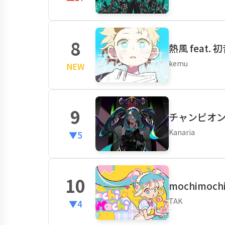
8
熱風 feat.
kemu
NEW
9
チャンピオン 
Kanaria
▼5
10
mochimoch
TAK
▼4