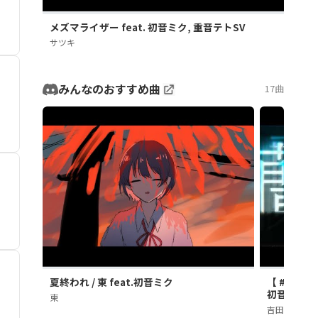
メズマライザー feat. 初音ミク, 重音テトSV
サツキ
みんなのおすすめ曲
17曲
夏終われ / 東 feat.初音ミク
【 #プロセカN
初音ミク (Off
東
吉田楓 | YOSH