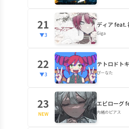
21
ディア feat
Giga
▼3
22
テトロドトキシ
ぴーなた
▼3
23
エピローグ fe
内緒のピアス
NEW