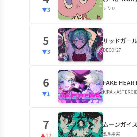
すりぃ
▼3
5
サッドガール・
DECO*27
▼3
6
FAKE HEAR
KIRA x ASTEROI
▼1
7
ムーンガイス 
煮ル果実
▲17