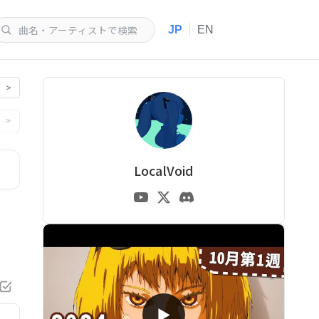
|
JP
EN
>
>
LocalVoid
▶