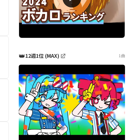
👑
12週1位 (MAX)
1曲