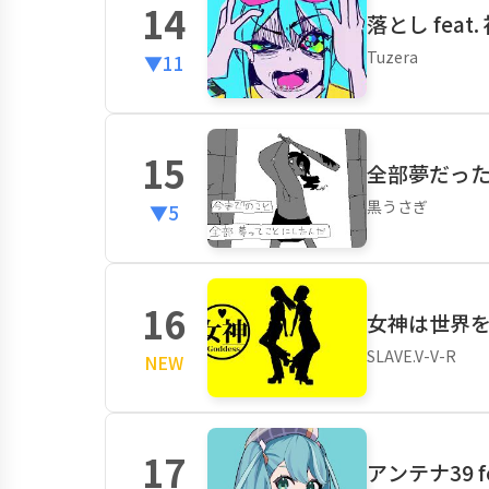
14
落とし feat
Tuzera
▼11
15
全部夢だった！
黒うさぎ
▼5
16
女神は世界
SLAVE.V-V-R
NEW
17
アンテナ39 f