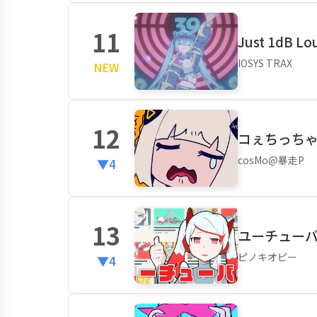
11
Just 1dB L
IOSYS TRAX
NEW
12
コぇちっちゃ＜
cosMo@暴走P
▼4
13
ユーチューバー
ピノキオピー
▼4