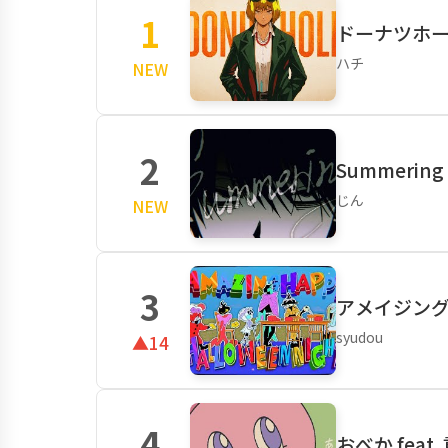
1
ドーナツホール 2
ハチ
NEW
2
Summering
じん
NEW
3
アメイジン
syudou
▲14
4
おべか fea