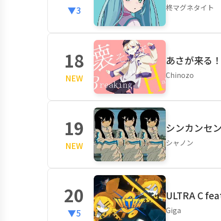
柊マグネタイト
▼3
18
あさが来る！fe
Chinozo
NEW
19
シンカンセ
シャノン
NEW
20
ULTRA C f
Giga
▼5