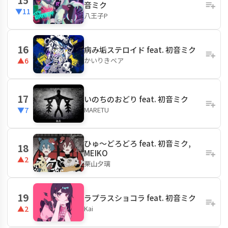
音ミク
▼11
八王子P
16
病み垢ステロイド feat. 初音ミク
かいりきベア
▲6
17
いのちのおどり feat. 初音ミク
MARETU
▼7
ひゅ〜どろどろ feat. 初音ミク,
18
MEIKO
▲2
栗山夕璃
19
ラプラスショコラ feat. 初音ミク
Kai
▲2