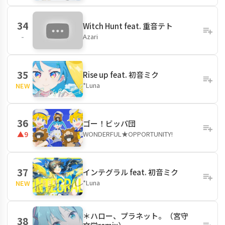
34
Witch Hunt feat. 重音テト
Azari
-
35
Rise up feat. 初音ミク
*Luna
NEW
36
ゴー！ビッパ団
WONDERFUL★OPPORTUNITY!
▲9
37
インテグラル feat. 初音ミク
*Luna
NEW
＊ハロー、プラネット。（宮守
38