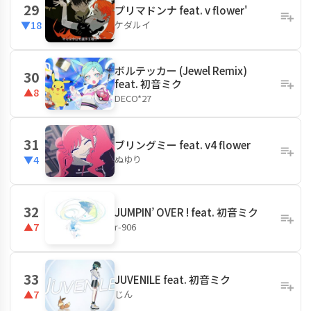
29
プリマドンナ feat. v flower'
ケダルイ
▼18
ボルテッカー (Jewel Remix)
30
feat. 初音ミク
▲8
DECO*27
31
ブリングミー feat. v4 flower
ぬゆり
▼4
32
JUMPIN’ OVER ! feat. 初音ミク
r-906
▲7
33
JUVENILE feat. 初音ミク
じん
▲7