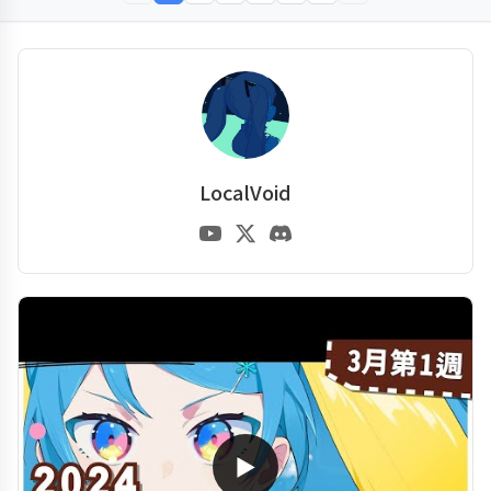
LocalVoid
▶