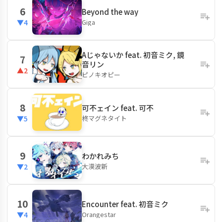
6
Beyond the way
Giga
▼4
Aじゃないか feat. 初音ミク, 鏡
7
音リン
▲2
ピノキオピー
8
可不ェイン feat. 可不
柊マグネタイト
▼5
9
わかれみち
大漠波新
▼2
10
Encounter feat. 初音ミク
Orangestar
▼4