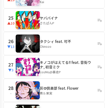
Kai
25
ヤババイナ
さたぱんP
▲10
26
タクシィ feat. 可不
Chinozo
▼13
キノコがはえてる!! feat. 音街ウ
27
ナ, 初音ミク
▼3
cosMo@暴走P
28
灰Φ倶楽部 feat. Flower
煮ル果実
-