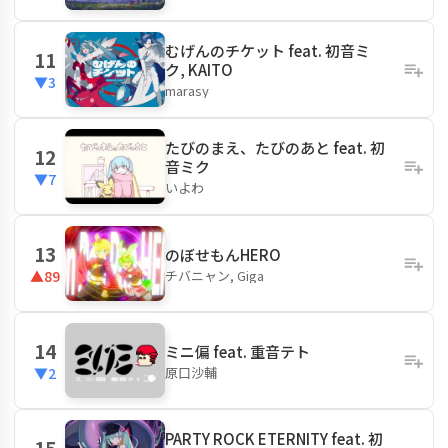
むげんのチケット feat. 初音ミ
11
ク, KAITO
▼3
marasy
たびのまえ、たびのあと feat. 初
12
音ミク
▼7
いよわ
13
のぼせもんHERO
チバニャン, Giga
▲89
14
ミニ偏 feat. 重音テト
原口沙輔
▼2
PARTY ROCK ETERNITY feat. 初
15