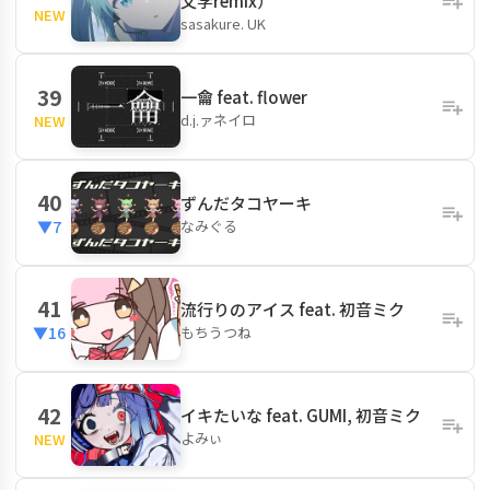
文学remix）
NEW
sasakure. UK
39
一龠 feat. flower
d.j.ァネイロ
NEW
40
ずんだタコヤーキ
なみぐる
▼7
41
流行りのアイス feat. 初音ミク
もちうつね
▼16
42
イキたいな feat. GUMI, 初音ミク
よみぃ
NEW