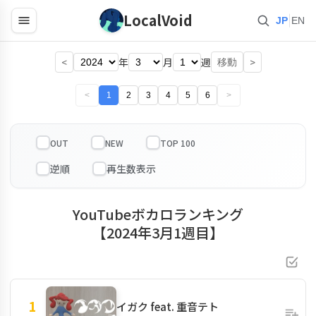
LocalVoid
|
JP
EN
<
年
月
週
>
移動
<
1
2
3
4
5
6
>
OUT
NEW
TOP 100
YouTubeボカロランキング
【2024年3月1週目】
1
イガク feat. 重音テト