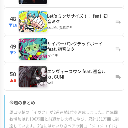
Let's ミクササイズ！！ feat. 初
48
音ミク
▼18
cosMo@暴走P
サイバーパンクデッドボーイ
49
feat. 初音ミク
▼2
マイキ
エンヴィースワン feat. 巡音ル
50
カ, GUMI
▲6
Vell
今週のまとめ
原口沙輔の「イガク」が2週連続1位を達成しました。再生回
数増加は約106万回と前週から大幅に伸び、累計151万回に到
達しています。2位にはかいりきベアの新曲「メロメロイド」