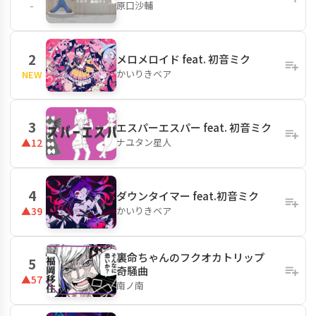
原口沙輔
-
2
メロメロイド feat. 初音ミク
かいりきベア
NEW
3
エスパーエスパー feat. 初音ミク
ナユタン星人
▲12
4
ダウンタイマー feat.初音ミク
かいりきベア
▲39
裏命ちゃんのフクオカトリップ
5
奇騒曲
▲57
南ノ南