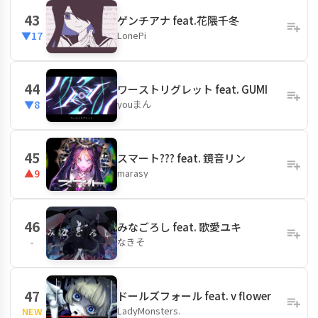
43
ゲンチアナ feat.花隈千冬
LonePi
▼17
44
ワーストリグレット feat. GUMI
youまん
▼8
45
スマート??? feat. 鏡音リン
marasy
▲9
46
みなごろし feat. 歌愛ユキ
なきそ
-
47
ドールズフォール feat. v flower
LadyMonsters.
NEW