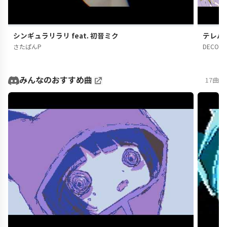
シンギュラリラリ feat. 初音ミク
テレパシ
さたぱんP
DECO*2
みんなのおすすめ曲
17曲