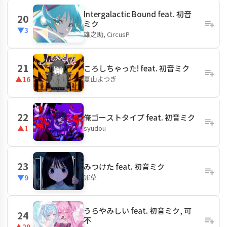
Intergalactic Bound feat. 初音
20
ミク
▼3
雄之助, CircusP
21
ころしちゃった! feat. 初音ミク
夏山よつぎ
▲16
22
俺ゴーストタイプ feat. 初音ミク
syudou
▲1
23
みつけた feat. 初音ミク
罪草
▼9
うらやみしい feat. 初音ミク, 可
24
不
▲29