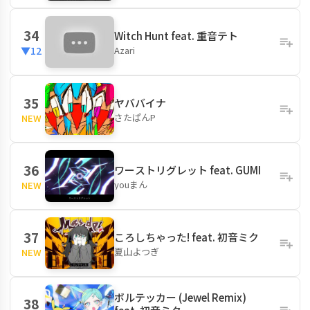
34
Witch Hunt feat. 重音テト
Azari
▼12
35
ヤババイナ
さたぱんP
NEW
36
ワーストリグレット feat. GUMI
youまん
NEW
37
ころしちゃった! feat. 初音ミク
夏山よつぎ
NEW
ボルテッカー (Jewel Remix)
38