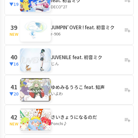
feat. 初音ミク
▼19
DECO*27
39
JUMPIN’ OVER ! feat. 初音ミク
r-906
NEW
40
JUVENILE feat. 初音ミク
じん
▼16
41
ゆめみるうろこ feat. 知声
いよわ
▼20
42
さいきょうになるのだ
Ponchi♪
NEW