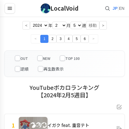
LocalVoid
|
JP
EN
<
年
月
週
>
移動
<
1
2
3
4
5
6
>
OUT
NEW
TOP 100
YouTubeボカロランキング
【2024年2月5週目】
1
イガク feat. 重音テト