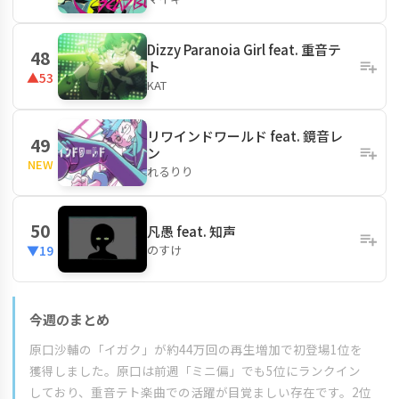
Dizzy Paranoia Girl feat. 重音テ
48
ト
▲53
KAT
リワインドワールド feat. 鏡音レ
49
ン
NEW
れるりり
50
凡愚 feat. 知声
のすけ
▼19
今週のまとめ
原口沙輔の「イガク」が約44万回の再生増加で初登場1位を
獲得しました。原口は前週「ミニ偏」でも5位にランクイン
しており、重音テト楽曲での活躍が目覚ましい存在です。2位