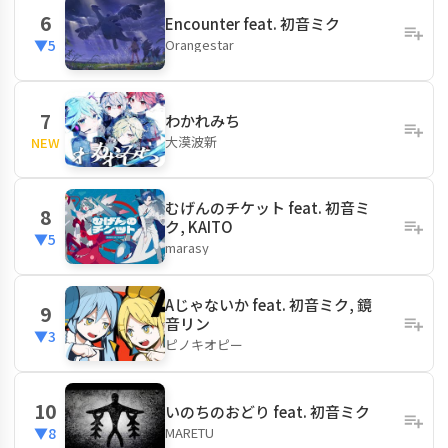
6
Encounter feat. 初音ミク
Orangestar
▼5
7
わかれみち
大漠波新
NEW
むげんのチケット feat. 初音ミ
8
ク, KAITO
▼5
marasy
Aじゃないか feat. 初音ミク, 鏡
9
音リン
▼3
ピノキオピー
10
いのちのおどり feat. 初音ミク
MARETU
▼8