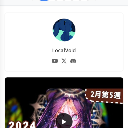
LocalVoid
▶