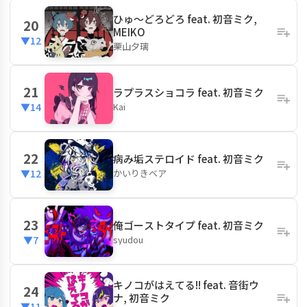
ひゅ〜どろどろ feat. 初音ミク,
20
MEIKO
▼12
栗山夕璃
21
ラプラスショコラ feat. 初音ミク
Kai
▼14
22
病み垢ステロイド feat. 初音ミク
かいりきベア
▼12
23
俺ゴーストタイプ feat. 初音ミク
syudou
▼7
キノコがはえてる!! feat. 音街ウ
24
ナ, 初音ミク
▼11