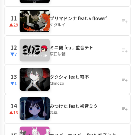
11
プリマドンナ feat. v flower'
ケダルイ
▲29
12
ミニ偏 feat. 重音テト
原口沙輔
▼7
13
タクシィ feat. 可不
Chinozo
▼1
14
みつけた feat. 初音ミク
罪草
▲13