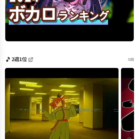
🎵
2週1位
8曲