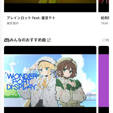
ブレインロット feat. 重音テト
処刑拍手
東京真中
TRAP CH
みんなのおすすめ曲
17曲