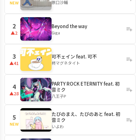
原口沙輔
NEW
2
Beyond the way
Giga
▲2
3
可不ェイン feat. 可不
柊マグネタイト
▲41
PARTY ROCK ETERNITY feat. 初
4
音ミク
▲28
八王子P
たびのまえ、たびのあと feat. 初
5
音ミク
NEW
いよわ