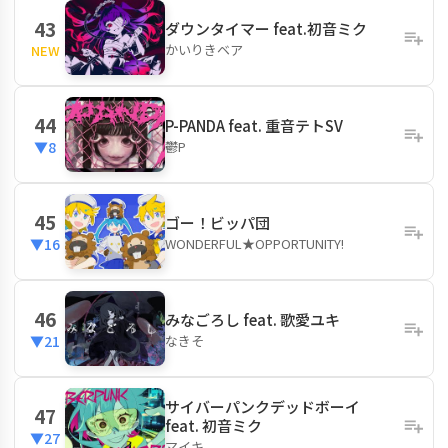
43
ダウンタイマー feat.初音ミク
かいりきベア
NEW
44
P-PANDA feat. 重音テトSV
鬱P
▼8
45
ゴー！ビッパ団
WONDERFUL★OPPORTUNITY!
▼16
46
みなごろし feat. 歌愛ユキ
なきそ
▼21
サイバーパンクデッドボーイ
47
feat. 初音ミク
▼27
マイキ