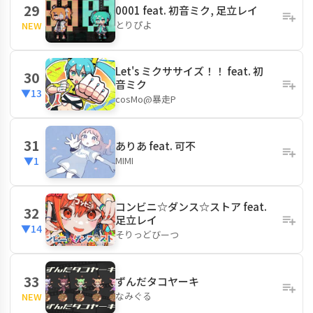
29
0001 feat. 初音ミク, 足立レイ
とりぴよ
NEW
Let's ミクササイズ！！ feat. 初
30
音ミク
▼13
cosMo@暴走P
31
ありあ feat. 可不
MIMI
▼1
コンビニ☆ダンス☆ストア feat.
32
足立レイ
▼14
そりっどびーつ
33
ずんだタコヤーキ
なみぐる
NEW