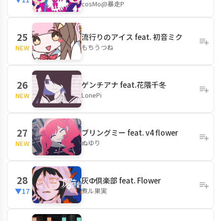
cosMo@暴走P
25
流行りのアイス feat. 初音ミク
もちうつね
NEW
26
ゲンチアナ feat.花隈千冬
LonePi
NEW
27
ブリングミー feat. v4 flower
ぬゆり
NEW
28
灰Φ倶楽部 feat. Flower
煮ル果実
▼17