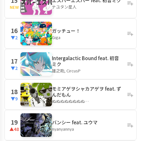
15
エスパーエスパー feat. 初音ミク
ナユタン星人
NEW
16
ガッチュー！
Giga
▼2
Intergalactic Bound feat. 初音
17
ミク
▼2
雄之助, CircusP
モミアゲヲシャカアゲヲ feat. ず
18
んだもん
▼9
ぬぬぬぬぬぬぬぬ…
19
バンシー feat. ユウマ
nyanyannya
▲48