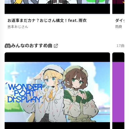
お返事まだカナ？おじさん構文！feat. 雨衣
ダイダ
吉本おじさん
雨良
みんなのおすすめ曲
17曲