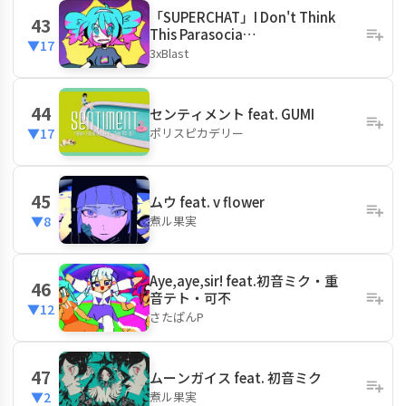
「SUPERCHAT」I Don't Think
43
This Parasocia…
▼17
3xBlast
44
センティメント feat. GUMI
ポリスピカデリー
▼17
45
ムウ feat. v flower
煮ル果実
▼8
Aye,aye,sir! feat.初音ミク・重
46
音テト・可不
▼12
さたぱんP
47
ムーンガイス feat. 初音ミク
煮ル果実
▼2