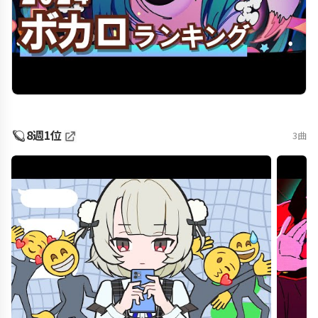
🪐
8週1位
3曲