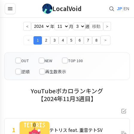
LocalVoid
|
JP
EN
<
年
月
週
>
移動
<
1
2
3
4
5
6
7
8
>
OUT
NEW
TOP 100
YouTubeボカロランキング
【2024年11月3週目】
1
テトリス feat. 重音テトSV