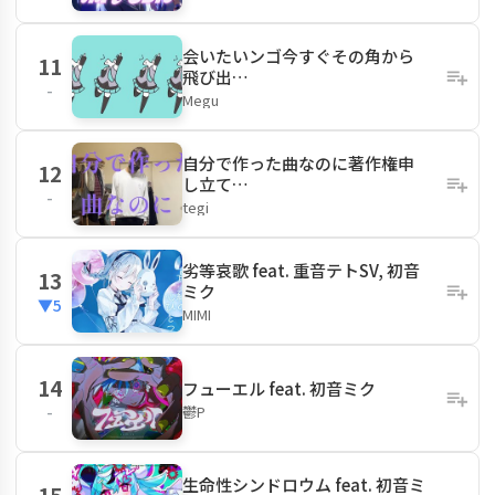
会いたいンゴ今すぐその角から
11
飛び出…
-
Megu
自分で作った曲なのに著作権申
12
し立て…
-
tegi
劣等哀歌 feat. 重音テトSV, 初音
13
ミク
▼5
MIMI
14
フューエル feat. 初音ミク
鬱P
-
生命性シンドロウム feat. 初音ミ
15