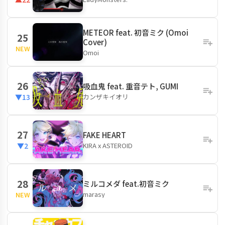
METEOR feat. 初音ミク (Omoi
25
Cover)
NEW
Omoi
26
吸血鬼 feat. 重音テト, GUMI
カンザキイオリ
▼13
27
FAKE HEART
KIRA x ASTEROID
▼2
28
ミルコメダ feat.初音ミク
marasy
NEW