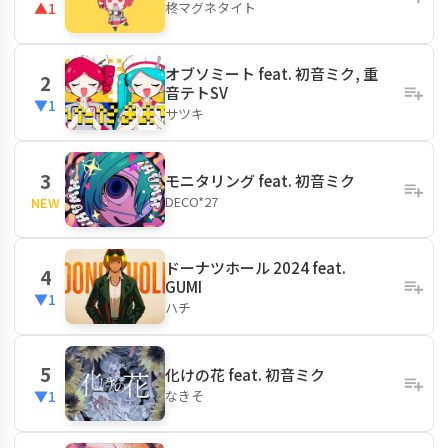
柊マグネタイト
▲1
オブソミート feat. 初音ミク, 重
2
音テトSV
▼1
サツキ
3
モニタリング feat. 初音ミク
DECO*27
NEW
ドーナツホール 2024 feat.
4
GUMI
▼1
ハチ
5
化けの花 feat. 初音ミク
なきそ
▼1