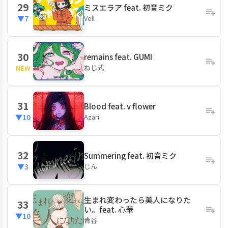
29
ミスエラア feat. 初音ミク
Vell
▼7
30
remains feat. GUMI
ねじ式
NEW
31
Blood feat. v flower
Azari
▼10
32
Summering feat. 初音ミク
じん
▼3
生まれ変わったら美人になりた
33
い。feat. 心華
▼10
青谷