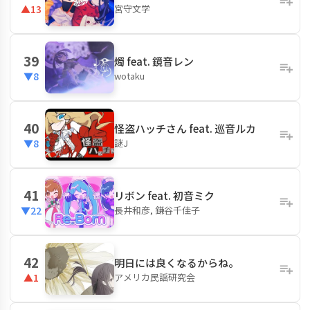
宮守文学
▲13
39
燭 feat. 鏡音レン
wotaku
▼8
40
怪盗ハッチさん feat. 巡音ルカ
謎J
▼8
41
リボン feat. 初音ミク
長井和彦, 鎌谷千佳子
▼22
42
明日には良くなるからね。
アメリカ民謡研究会
▲1