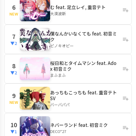
6
む feat. 足立レイ, 重音テト
大漠波新
NEW
僕なんかいなくても feat. 初音ミ
7
ク
▼2
ピノキオピー
桜日和とタイムマシン feat. Ado
8
x 初音ミク
▼2
まふまふ
あっちもこっちも feat. 重音テト
9
SV
NEW
バーバパパ
10
ネバーランド feat. 初音ミク
DECO*27
▼1