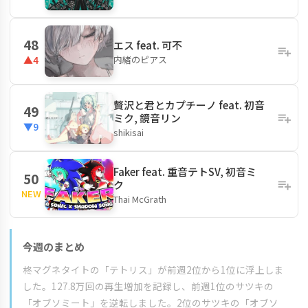
48
エス feat. 可不
内緒のピアス
▲4
贅沢と君とカプチーノ feat. 初音
49
ミク, 鏡音リン
▼9
shikisai
Faker feat. 重音テトSV, 初音ミ
50
ク
NEW
Thai McGrath
今週のまとめ
柊マグネタイトの「テトリス」が前週2位から1位に浮上しま
した。127.8万回の再生増加を記録し、前週1位のサツキの
「オブソミート」を逆転しました。2位のサツキの「オブソ