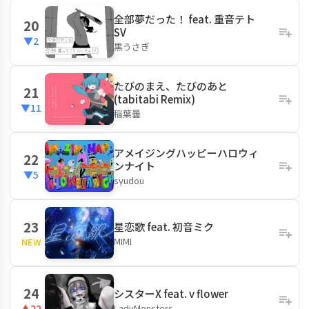
全部夢だった！ feat. 重音テト
20
SV
▼2
黒うさぎ
たびのまえ、たびのあと
21
(tabitabi Remix)
▼11
稲葉曇
アメイジングハッピーハロウィ
22
ンナイト
▼5
syudou
23
星恋歌 feat. 初音ミク
MIMI
NEW
24
シスターX feat. v flower
LadyMonsters.
▲22