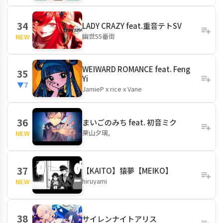
34
LADY CRAZY feat.重音テトSV
幽世55番街
NEW
WEIWARD ROMANCE feat. Feng
35
Yi
▼7
JamieP x rice x Vane
36
まいごのみち feat. 初音ミク
栗山夕璃,
NEW
37
【KAITO】猿夢【MEIKO】
hiruyami
NEW
38
サイレンナイトアリス