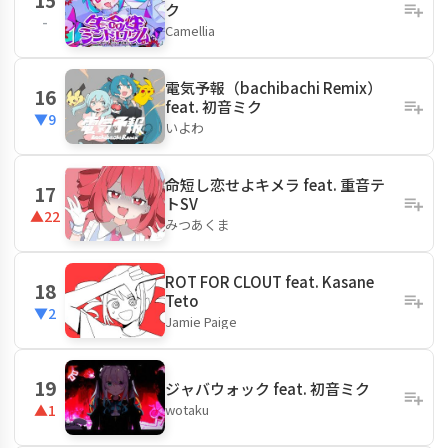
ク
-
Camellia
電気予報（bachibachi Remix）
16
feat. 初音ミク
▼9
いよわ
命短し恋せよキメラ feat. 重音テ
17
トSV
▲22
みつあくま
ROT FOR CLOUT feat. Kasane
18
Teto
▼2
Jamie Paige
19
ジャバウォック feat. 初音ミク
wotaku
▲1