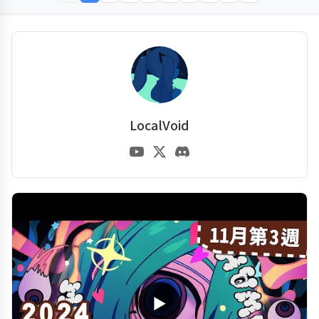
LocalVoid
▶