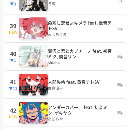
冬館
▼3
命短し恋せよキメラ feat. 重音テ
39
トSV
NEW
みつあくま
贅沢と君とカプチーノ feat. 初音
40
ミク, 鏡音リン
▼1
shikisai
41
人間失格 feat. 重音テトSV
佐倉流星
▼11
アンダーカバー。 feat. 初音ミ
42
ク, ゲキヤク
NEW
あばらや