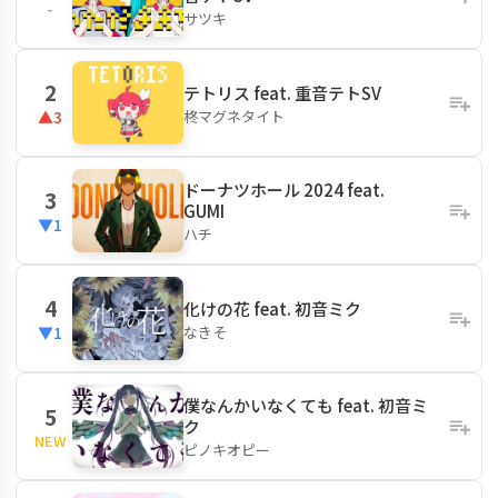
-
サツキ
2
テトリス feat. 重音テトSV
柊マグネタイト
▲3
ドーナツホール 2024 feat.
3
GUMI
▼1
ハチ
4
化けの花 feat. 初音ミク
なきそ
▼1
僕なんかいなくても feat. 初音ミ
5
ク
NEW
ピノキオピー