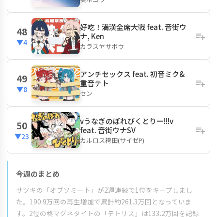
好吃！満漢全席大戦 feat. 音街ウ
48
ナ, Ken
▼4
カラスヤサボウ
アンチセックス feat. 初音ミク&
49
重音テト
▼8
セン
vうなぎのぼれびくとりー!!!v
50
feat. 音街ウナSV
▼23
カルロス袴田(サイゼP)
今週のまとめ
サツキの「オブソミート」が2週連続で1位をキープしまし
た。190.9万回の再生増加で累計約261.3万回となっていま
す。2位の柊マグネタイトの「テトリス」は133.2万回を記録