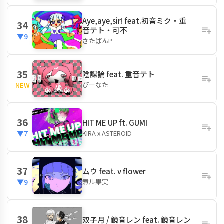
Aye,aye,sir! feat.初音ミク・重
34
音テト・可不
▼9
さたぱんP
35
陰謀論 feat. 重音テト
ぴーなた
NEW
36
HIT ME UP ft. GUMI
KIRA x ASTEROID
▼7
37
ムウ feat. v flower
煮ル果実
▼9
38
双子月 / 鏡音レン feat. 鏡音レン