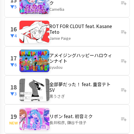
ク
▼5
Camellia
ROT FOR CLOUT feat. Kasane
16
Teto
▼4
Jamie Paige
アメイジングハッピーハロウィ
17
ンナイト
▼6
syudou
全部夢だった！ feat. 重音テト
18
SV
▼3
黒うさぎ
19
リボン feat. 初音ミク
長井和彦, 鎌谷千佳子
NEW