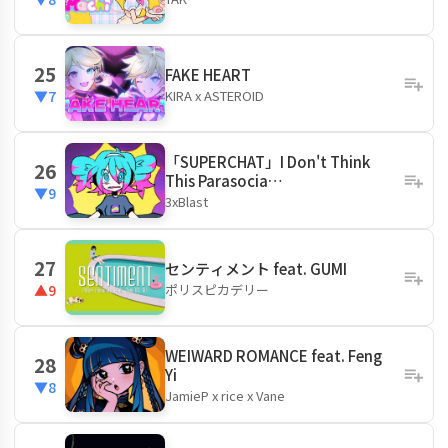
25
FAKE HEART
KIRA x ASTEROID
▼7
「SUPERCHAT」I Don't Think
26
This Parasocia…
▼9
3xBlast
27
センティメント feat. GUMI
ポリスピカデリー
▲9
WEIWARD ROMANCE feat. Feng
28
Yi
▼8
JamieP x rice x Vane