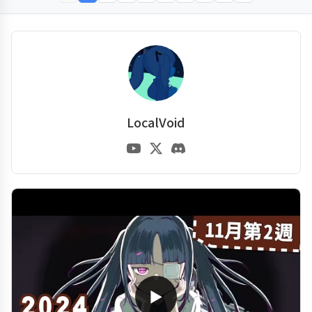
LocalVoid
▶