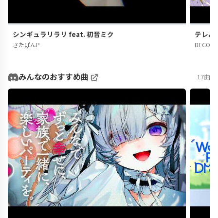
シンギュラリラリ feat. 初音ミク
テレパシ
さたぱんP
DECO*2
みんなのおすすめ曲
17曲