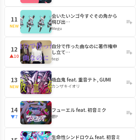
会いたいンゴ今すぐその角から
11
飛び出…
NEW
Megu
自分で作った曲なのに著作権申
12
し立て…
▲10
tegi
13
吸血鬼 feat. 重音テト, GUMI
カンザキイオリ
NEW
14
フューエル feat. 初音ミク
鬱P
▼7
生命性シンドロウム feat. 初音ミ
15