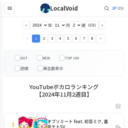
LocalVoid
|
JP
EN
<
年
月
週
>
移動
<
1
2
3
4
5
6
7
8
>
OUT
NEW
TOP 100
YouTubeボカロランキング
【2024年11月2週目】
オブソミート feat. 初音ミク, 重
1
音テトSV