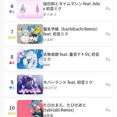
桜日和とタイムマシン feat. Ado
6
x 初音ミク
▼2
まふまふ
電気予報（bachibachi Remix）
7
feat. 初音ミク
NEW
いよわ
劣等哀歌 feat. 重音テトSV, 初音
8
ミク
▲6
MIMI
9
ネバーランド feat. 初音ミク
DECO*27
▼3
たびのまえ、たびのあと
10
(tabitabi Remix)
NEW
稲葉曇