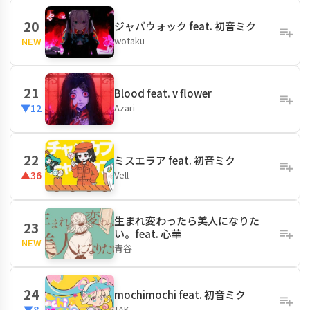
20
ジャバウォック feat. 初音ミク
wotaku
NEW
21
Blood feat. v flower
Azari
▼12
22
ミスエラア feat. 初音ミク
Vell
▲36
生まれ変わったら美人になりた
23
い。feat. 心華
NEW
青谷
24
mochimochi feat. 初音ミク
TAK
▼8