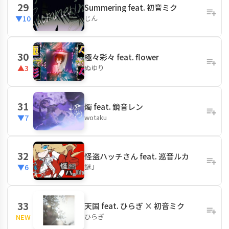
29
Summering feat. 初音ミク
じん
▼10
30
極々彩々 feat. flower
ぬゆり
▲3
31
燭 feat. 鏡音レン
wotaku
▼7
32
怪盗ハッチさん feat. 巡音ルカ
謎J
▼6
33
天国 feat. ひらぎ × 初音ミク
ひらぎ
NEW