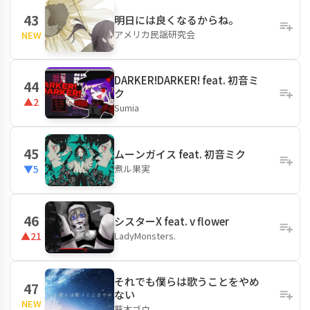
43
明日には良くなるからね。
アメリカ民謡研究会
NEW
DARKER!DARKER! feat. 初音ミ
44
ク
▲2
Sumia
45
ムーンガイス feat. 初音ミク
煮ル果実
▼5
46
シスターX feat. v flower
LadyMonsters.
▲21
それでも僕らは歌うことをやめ
47
ない
NEW
葵木ゴウ