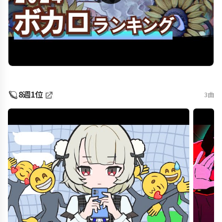
🪐
8週1位
3曲