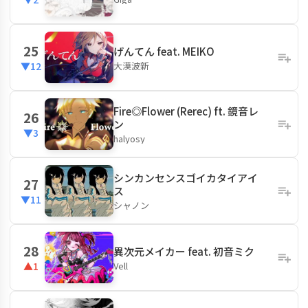
25
げんてん feat. MEIKO
大漠波新
▼12
Fire◎Flower (Rerec) ft. 鏡音レ
26
ン
▼3
halyosy
シンカンセンスゴイカタイアイ
27
ス
▼11
シャノン
28
異次元メイカー feat. 初音ミク
Vell
▲1