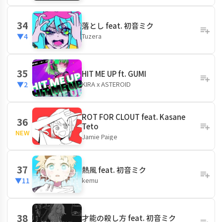
34
落とし feat. 初音ミク
Tuzera
▼4
35
HIT ME UP ft. GUMI
KIRA x ASTEROID
▼2
ROT FOR CLOUT feat. Kasane
36
Teto
NEW
Jamie Paige
37
熱風 feat. 初音ミク
kemu
▼11
38
才能の殺し方 feat. 初音ミク