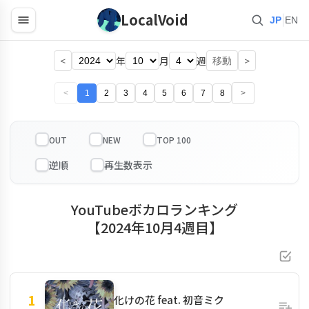
LocalVoid
|
JP
EN
<
年
月
週
>
移動
<
1
2
3
4
5
6
7
8
>
OUT
NEW
TOP 100
YouTubeボカロランキング
【2024年10月4週目】
1
化けの花 feat. 初音ミク