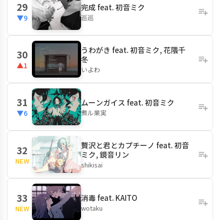
29
完成 feat. 初音ミク
巡巡
▼9
うわがき feat. 初音ミク, 花隈千
30
冬
▲1
いよわ
31
ムーンガイス feat. 初音ミク
煮ル果実
▼6
贅沢と君とカプチーノ feat. 初音
32
ミク, 鏡音リン
NEW
shikisai
33
消毒 feat. KAITO
wotaku
NEW