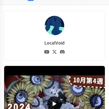
LocalVoid
▶