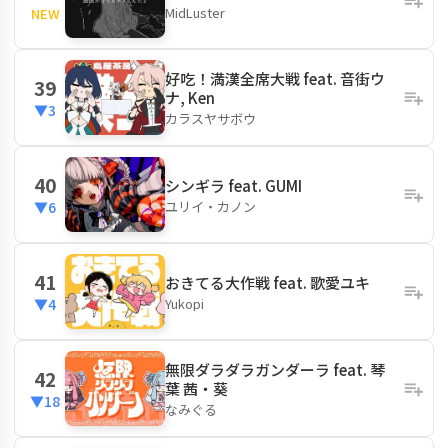
MidLuster
NEW
好吃！満漢全席大戦 feat. 音街ウ
39
ナ, Ken
▼3
カラスヤサボウ
40
シンギラ feat. GUMI
ユリイ・カノン
▼6
41
おきてる大作戦 feat. 歌愛ユキ
Yukopi
▼4
無限ダラダラガンダーラ feat. 琴
42
葉 茜・葵
▼18
なみぐる