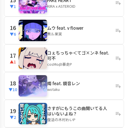
FAKE HEART
KIRA x ASTEROID
▼1
16
ムウ feat. v flower
煮ル果実
▼6
コぇちっちゃ＜てゴ×ンネ feat.
17
可不
▲1
cosMo@暴走P
18
燭 feat. 鏡音レン
wotaku
▼10
さすがにもうこの曲聞いてる人
19
はいないよね？
▼2
復活の木村わいP