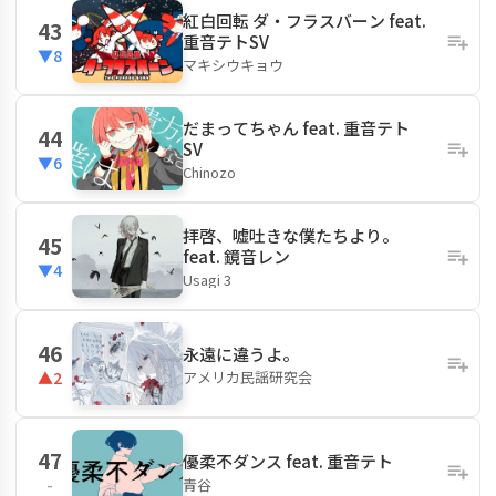
紅白回転 ダ・フラスバーン feat.
43
重音テトSV
▼8
マキシウキョウ
だまってちゃん feat. 重音テト
44
SV
▼6
Chinozo
拝啓、嘘吐きな僕たちより。
45
feat. 鏡音レン
▼4
Usagi 3
46
永遠に違うよ。
アメリカ民謡研究会
▲2
47
優柔不ダンス feat. 重音テト
青谷
-