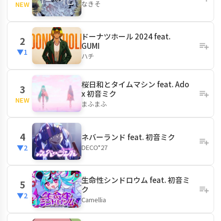
なきそ
NEW
ドーナツホール 2024 feat.
2
GUMI
▼1
ハチ
桜日和とタイムマシン feat. Ado
3
x 初音ミク
NEW
まふまふ
4
ネバーランド feat. 初音ミク
DECO*27
▼2
生命性シンドロウム feat. 初音ミ
5
ク
▼2
Camellia