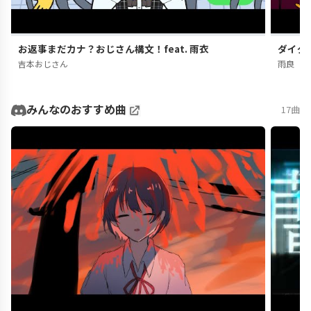
お返事まだカナ？おじさん構文！feat. 雨衣
ダイダ
吉本おじさん
雨良
みんなのおすすめ曲
17曲