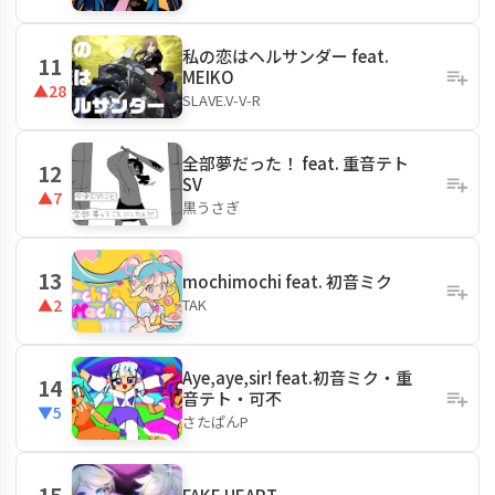
私の恋はヘルサンダー feat.
11
MEIKO
▲28
SLAVE.V-V-R
全部夢だった！ feat. 重音テト
12
SV
▲7
黒うさぎ
13
mochimochi feat. 初音ミク
TAK
▲2
Aye,aye,sir! feat.初音ミク・重
14
音テト・可不
▼5
さたぱんP
15