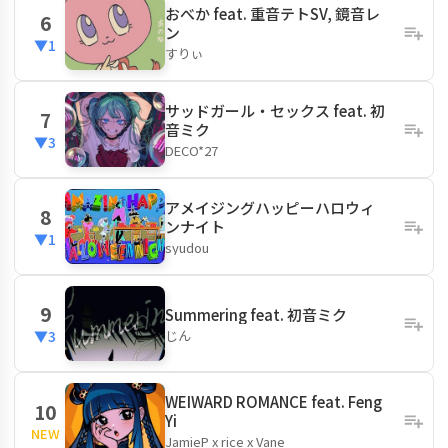
おべか feat. 重音テトSV, 鏡音レ
6
ン
▼1
すりぃ
サッドガール・セックス feat. 初
7
音ミク
▼3
DECO*27
アメイジングハッピーハロウィ
8
ンナイト
▼1
syudou
9
Summering feat. 初音ミク
じん
▼3
WEIWARD ROMANCE feat. Feng
10
Yi
NEW
JamieP x rice x Vane