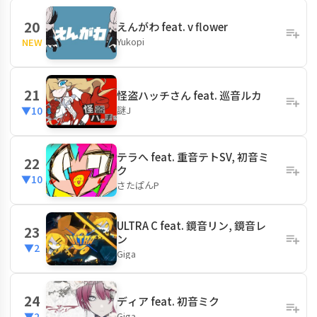
20
えんがわ feat. v flower
Yukopi
NEW
21
怪盗ハッチさん feat. 巡音ルカ
謎J
▼10
テラへ feat. 重音テトSV, 初音ミ
22
ク
▼10
さたぱんP
ULTRA C feat. 鏡音リン, 鏡音レ
23
ン
▼2
Giga
24
ディア feat. 初音ミク
Giga
▼2