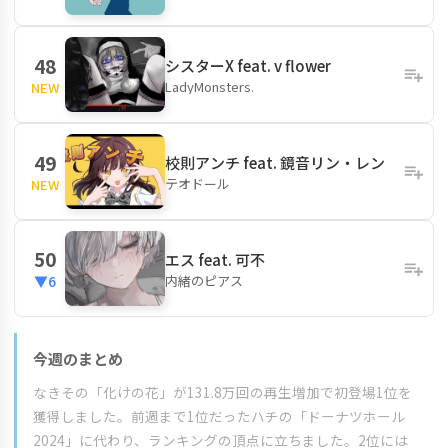
48
シスターX feat. v flower
LadyMonsters.
NEW
49
校則アンチ feat. 鏡音リン・レン
テオドール
NEW
50
エス feat. 可不
内緒のピアス
▼6
今週のまとめ
なきその「化けの花」が131.8万回の再生増加で初登場1位を
獲得しました。前週まで1位だったハチの「ドーナツホール
2024」に代わり、ランキングの頂点に立ちました。2位には