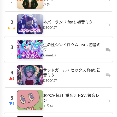
-
ハチ
2
ネバーランド feat. 初音ミク
DECO*27
NEW
生命性シンドロウム feat. 初音ミ
3
ク
-
Camellia
サッドガール・セックス feat. 初
4
音ミク
▲1
DECO*27
おべか feat. 重音テトSV, 鏡音レ
5
ン
▼1
すりぃ