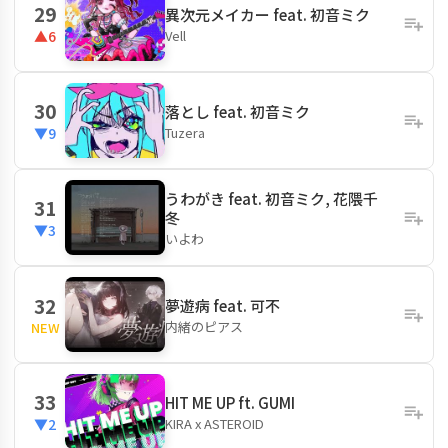
29
異次元メイカー feat. 初音ミク
Vell
▲6
30
落とし feat. 初音ミク
Tuzera
▼9
うわがき feat. 初音ミク, 花隈千
31
冬
▼3
いよわ
32
夢遊病 feat. 可不
内緒のピアス
NEW
33
HIT ME UP ft. GUMI
KIRA x ASTEROID
▼2