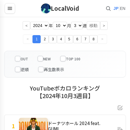
LocalVoid
|
JP
EN
<
年
月
週
>
移動
<
1
2
3
4
5
6
7
8
>
OUT
NEW
TOP 100
YouTubeボカロランキング
【2024年10月3週目】
ドーナツホール 2024 feat.
1
GUMI