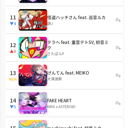
11
怪盗ハッチさん feat. 巡音ルカ
謎J
▼4
テラへ feat. 重音テトSV, 初音ミ
12
ク
▲3
さたぱんP
13
げんてん feat. MEIKO
大漠波新
NEW
14
FAKE HEART
KIRA x ASTEROID
▼5
15