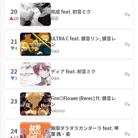
20
完成 feat. 初音ミク
巡巡
▲10
ULTRA C feat. 鏡音リン, 鏡音レ
21
ン
▼4
Giga
22
ディア feat. 初音ミク
Giga
▼3
Fire◎Flower (Rerec) ft. 鏡音レ
23
ン
-
halyosy
無限ダラダラガンダーラ feat. 琴
24
葉 茜・葵
▲17