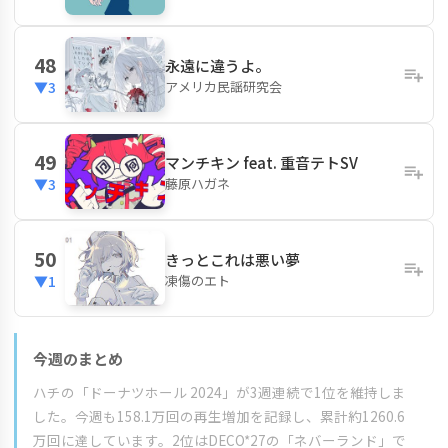
48
永遠に違うよ。
アメリカ民謡研究会
▼3
49
マンチキン feat. 重音テトSV
藤原ハガネ
▼3
50
きっとこれは悪い夢
凍傷のエト
▼1
今週のまとめ
ハチの「ドーナツホール 2024」が3週連続で1位を維持しま
した。今週も158.1万回の再生増加を記録し、累計約1260.6
万回に達しています。2位はDECO*27の「ネバーランド」で