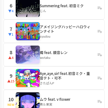
6
Summering feat. 初音ミク
じん
▼4
アメイジングハッピーハロウィ
7
ンナイト
▼1
syudou
8
燭 feat. 鏡音レン
wotaku
▲4
Aye,aye,sir! feat.初音ミク・重
9
音テト・可不
▲15
さたぱんP
10
ムウ feat. v flower
煮ル果実
NEW