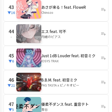
43
あさが来る！feat. FloweR
Chinozo
▼16
44
エス feat. 可不
内緒のピアス
-
45
Just 1dB Louder feat. 初音ミク
IOSYS TRAX
▼6
46
B.B.M. feat. 初音ミク
PAS TASTA x ピノキオピー
▼21
47
優柔不ダンス feat. 重音テト
青谷
▼5