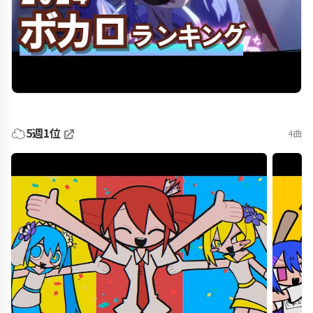
☁️
5週1位
4曲