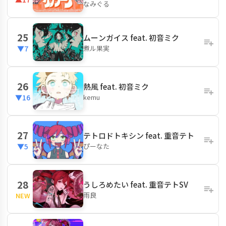
なみぐる
25
ムーンガイス feat. 初音ミク
煮ル果実
▼7
26
熱風 feat. 初音ミク
kemu
▼16
27
テトロドトキシン feat. 重音テト
ぴーなた
▼5
28
うしろめたい feat. 重音テトSV
雨良
NEW