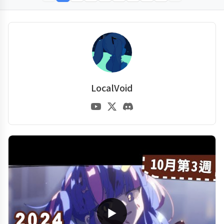
LocalVoid
▶