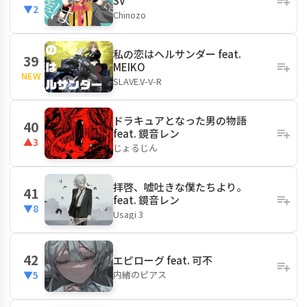
SV
▼2
Chinozo
私の恋はヘルサンダー feat.
39
MEIKO
NEW
SLAVE.V-V-R
ドラキュアとなった男の物語
40
feat. 鏡音レン
▲3
じょるじん
拝啓、嘘吐きな僕たちより。
41
feat. 鏡音レン
▼8
Usagi 3
42
エピローグ feat. 可不
内緒のピアス
▼5