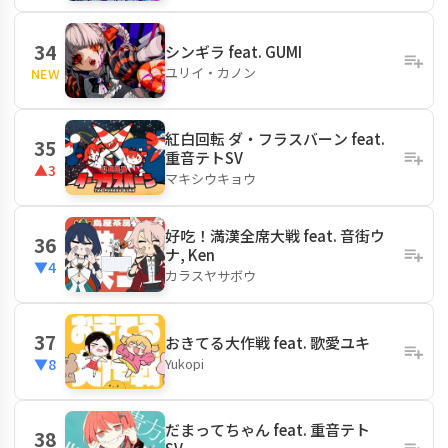
34
シンギラ feat. GUMI
ユリイ・カノン
NEW
紅白回転 ダ・フラスバーン feat.
35
重音テトSV
▲3
マキシウキョウ
好吃！満漢全席大戦 feat. 音街ウ
36
ナ, Ken
▼4
カラスヤサボウ
37
おきてる大作戦 feat. 歌愛ユキ
Yukopi
▼8
だまってちゃん feat. 重音テト
38