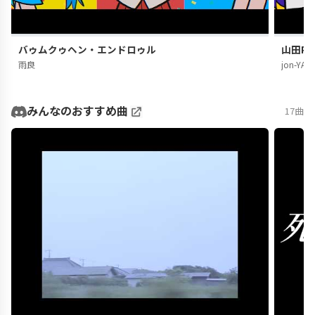
バゥムクゥヘン・エンドロゥル
山田PER
雨良
jon-YAK
みんなのおすすめ曲
17曲