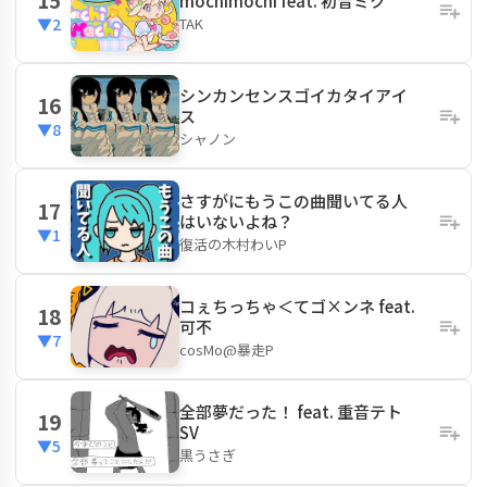
mochimochi feat. 初音ミク
TAK
▼2
シンカンセンスゴイカタイアイ
16
ス
▼8
シャノン
さすがにもうこの曲聞いてる人
17
はいないよね？
▼1
復活の木村わいP
コぇちっちゃ＜てゴ×ンネ feat.
18
可不
▼7
cosMo@暴走P
全部夢だった！ feat. 重音テト
19
SV
▼5
黒うさぎ