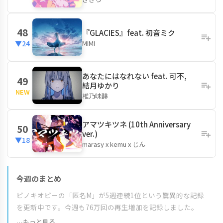
48
『GLACIES』feat. 初音ミク
MIMI
▼24
あなたにはなれない feat. 可不,
49
結月ゆかり
NEW
椎乃味醂
アマツキツネ (10th Anniversary
50
ver.)
▼18
marasy x kemu x じん
今週のまとめ
ピノキオピーの「匿名M」が5週連続1位という驚異的な記録
を更新中です。今週も76万回の再生増加を記録しました。
…もっと見る