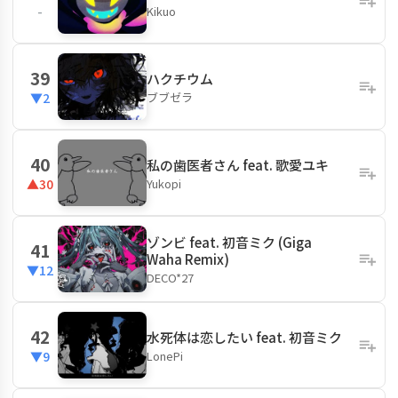
Kikuo
-
39
ハクチウム
ブブゼラ
▼2
40
私の歯医者さん feat. 歌愛ユキ
Yukopi
▲30
ゾンビ feat. 初音ミク (Giga
41
Waha Remix)
▼12
DECO*27
42
水死体は恋したい feat. 初音ミク
LonePi
▼9