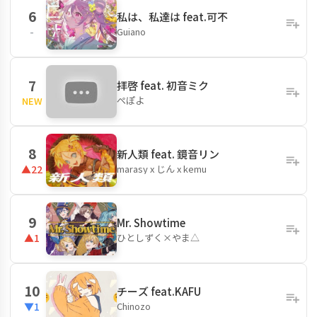
6
私は、私達は feat.可不
Guiano
-
7
拝啓 feat. 初音ミク
ぺぽよ
NEW
8
新人類 feat. 鏡音リン
marasy x じん x kemu
▲22
9
Mr. Showtime
ひとしずく×やま△
▲1
10
チーズ feat.KAFU
Chinozo
▼1