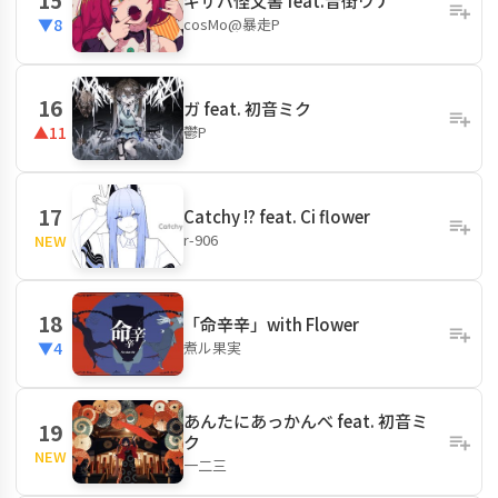
ギザバ怪文書 feat.音街ウナ
cosMo@暴走P
▼8
16
ガ feat. 初音ミク
鬱P
▲11
17
Catchy !? feat. Ci flower
r-906
NEW
18
「命辛辛」with Flower
煮ル果実
▼4
あんたにあっかんべ feat. 初音ミ
19
ク
NEW
一二三