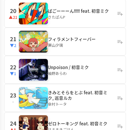
20
ばごーーーん!!!!! feat. 初音ミク
さたぱんP
▲21
21
フィラメントフィーバー
栗山夕璃
▼2
22
Unpoison / 初音ミク
袖野あらわ
▼1
きみとそらをとぶ feat. 初音ミ
23
ク, 巡音ルカ
-
傘村トータ
24
ゼロトーキング feat. 初音ミク
はるまきごはん
▲5