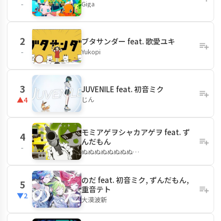
Giga
-
2
ブタサンダー feat. 歌愛ユキ
Yukopi
-
3
JUVENILE feat. 初音ミク
じん
▲4
モミアゲヲシャカアゲヲ feat. ず
4
んだもん
-
ぬぬぬぬぬぬぬぬ…
のだ feat. 初音ミク, ずんだもん,
5
重音テト
▼2
大漠波新