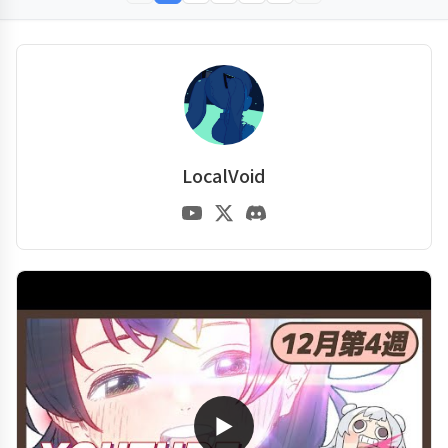
LocalVoid
▶