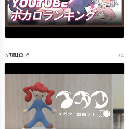
⭐
7週1位
1曲