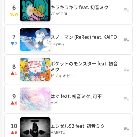
6
キラキラキラ feat. 初音ミク
YOASOBI
NEW
7
スノーマン (ReRec) feat. KAITO
halyosy
▼2
ポケットのモンスター feat. 初音
8
ミク
▲1
ピノキオピー
9
はぐ feat. 初音ミク, 可不
MIMI
▲6
10
エンゼル92 feat. 初音ミク
MARETU
▲6