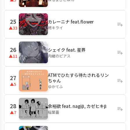
25
カレーニナ feat.flower
柊キライ
▲33
26
シェイク feat. 星界
内緒のピアス
▲11
ATMでひたすら待たされるリン
27
ちゃん
▲5
ゆかてふ
28
余裕欲 feat. nagiβ, カゼヒキβ
稲葉曇
▲7