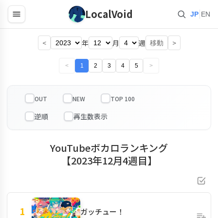
LocalVoid
|
JP
EN
<
年
月
週
>
移動
<
1
2
3
4
5
>
OUT
NEW
TOP 100
YouTubeボカロランキング
【2023年12月4週目】
1
ガッチュー！