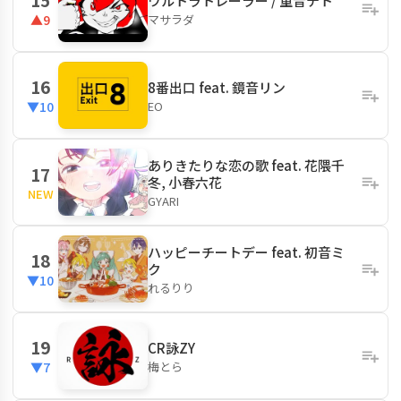
ウルトラトレーラー / 重音テト
マサラダ
▲9
16
8番出口 feat. 鏡音リン
EO
▼10
ありきたりな恋の歌 feat. 花隈千
17
冬, 小春六花
NEW
GYARI
ハッピーチートデー feat. 初音ミ
18
ク
▼10
れるりり
19
CR詠ZY
梅とら
▼7