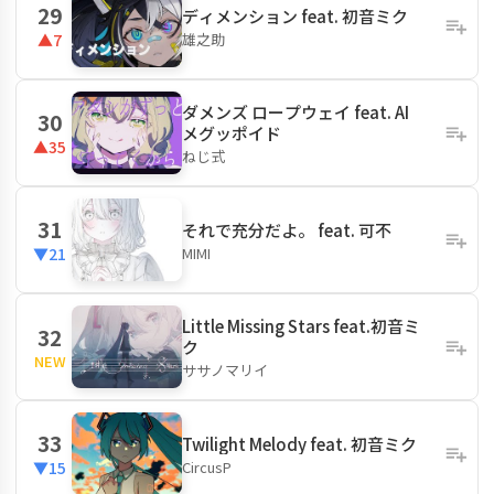
29
ディメンション feat. 初音ミク
雄之助
▲7
ダメンズ ロープウェイ feat. AI
30
メグッポイド
▲35
ねじ式
31
それで充分だよ。 feat. 可不
MIMI
▼21
Little Missing Stars feat.初音ミ
32
ク
NEW
ササノマリイ
33
Twilight Melody feat. 初音ミク
CircusP
▼15