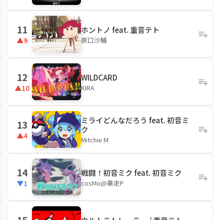
11
ホントノ feat. 重音テト
原口沙輔
▲9
12
WILDCARD
KIRA
▲10
ミライどんなだろう feat. 初音ミ
13
ク
▲4
Mitchie M
14
戦闘！初音ミク feat. 初音ミク
cosMo@暴走P
▼1
15