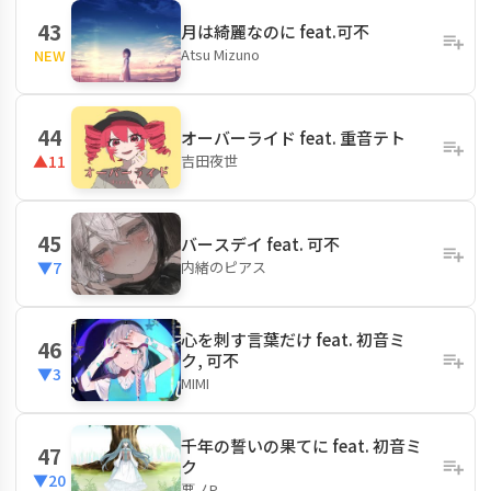
43
月は綺麗なのに feat.可不
Atsu Mizuno
NEW
44
オーバーライド feat. 重音テト
吉田夜世
▲11
45
バースデイ feat. 可不
内緒のピアス
▼7
心を刺す言葉だけ feat. 初音ミ
46
ク, 可不
▼3
MIMI
千年の誓いの果てに feat. 初音ミ
47
ク
▼20
悪ノP