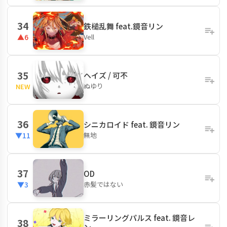
34
鉄槌乱舞 feat.鏡音リン
Vell
▲6
35
ヘイズ / 可不
ぬゆり
NEW
36
シニカロイド feat. 鏡音リン
無地
▼11
37
OD
赤髪ではない
▼3
ミラーリングパルス feat. 鏡音レ
38