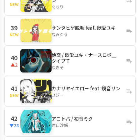
ン
NEW
ぐちり
39
サンタヒゲ脱毛 feat. 歌愛ユキ
なみぐる
NEW
絶交 / 歌愛ユキ・ナースロボ＿
40
タイプＴ
▲2
なきそ
41
カナリヤイエロー feat. 鏡音リン
ユジー
NEW
42
アコトバ / 初音ミク
原口沙輔
▼28