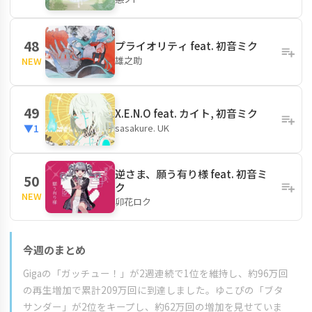
48
プライオリティ feat. 初音ミク
雄之助
NEW
49
X.E.N.O feat. カイト, 初音ミク
sasakure. UK
▼1
逆さま、願う有り様 feat. 初音ミ
50
ク
NEW
卯花ロク
今週のまとめ
Gigaの「ガッチュー！」が2週連続で1位を維持し、約96万回
の再生増加で累計209万回に到達しました。ゆこぴの「ブタ
サンダー」が2位をキープし、約62万回の増加を見せていま