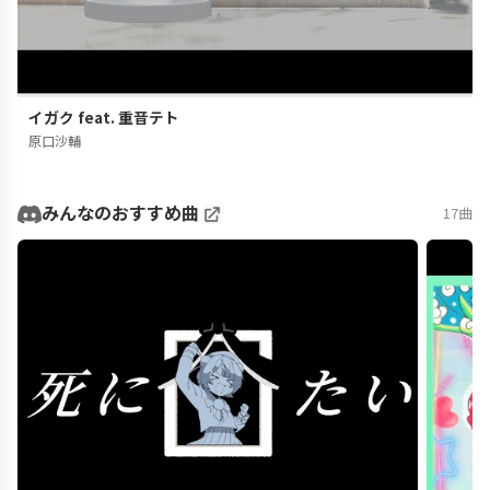
イガク feat. 重音テト
原口沙輔
みんなのおすすめ曲
17曲