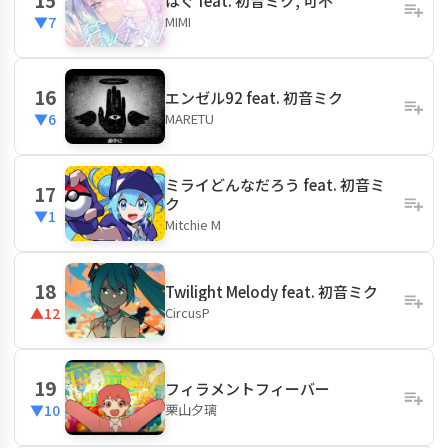
はぐ feat. 初音ミク, 可不
MIMI
▼7
16
エンゼル92 feat. 初音ミク
MARETU
▼6
ミライどんなだろう feat. 初音ミ
17
ク
▼1
Mitchie M
18
Twilight Melody feat. 初音ミク
CircusP
▲12
19
フィラメントフィーバー
栗山夕璃
▼10