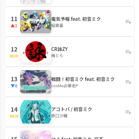
11
電気予報 feat. 初音ミク
稲葉曇
▲1
12
CR詠ZY
梅とら
NEW
13
戦闘！初音ミク feat. 初音ミク
cosMo@暴走P
▼6
14
アコトバ / 初音ミク
原口沙輔
NEW
15