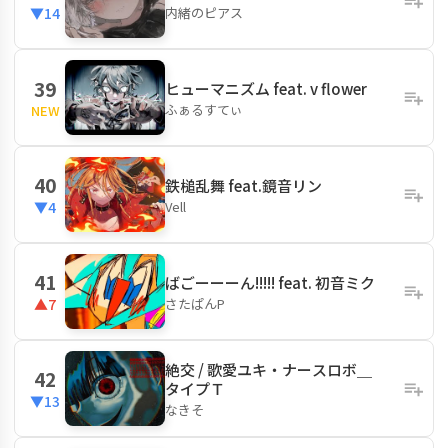
内緒のピアス
▼14
39
ヒューマニズム feat. v flower
ふぁるすてぃ
NEW
40
鉄槌乱舞 feat.鏡音リン
Vell
▼4
41
ばごーーーん!!!!! feat. 初音ミク
さたぱんP
▲7
絶交 / 歌愛ユキ・ナースロボ＿
42
タイプＴ
▼13
なきそ