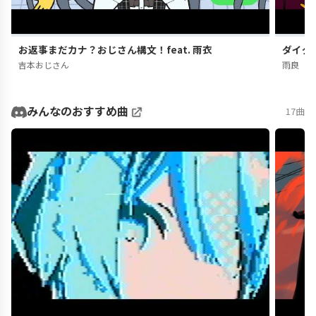
お返事まだカナ？おじさん構文！feat. 雨衣
ダイダ
吉本おじさん
雨良
みんなのおすすめ曲
17曲