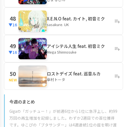
48
X.E.N.O feat. カイト, 初音ミク
sasakure. UK
▼16
49
アイシテル人生 feat. 初音ミク
Mega Shinnosuke
▼16
50
ロストデイズ feat. 巡音ルカ
傘村トータ
NEW
今週のまとめ
Gigaの「ガッチュー！」が前週6位から1位に急浮上し、約99
万回の再生増加を記録しました。わずか2週目での首位獲得
です。ゆこぴの「ブタサンダー」は4週連続1位の座を明け渡