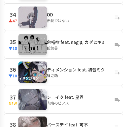
34
OD
赤髪ではない
▲47
35
余裕欲 feat. nagiβ, カゼヒキβ
稲葉曇
▼10
36
ディメンション feat. 初音ミク
雄之助
▼10
37
シェイク feat. 星界
内緒のピアス
NEW
38
バースデイ feat. 可不