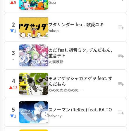
Giga
▲5
2
ブタサンダー feat. 歌愛ユキ
Yukopi
▼1
のだ feat. 初音ミク, ずんだもん,
3
重音テト
-
大漠波新
モミアゲヲシャカアゲヲ feat. ず
4
んだもん
▲13
ぬぬぬぬぬぬぬぬ…
5
スノーマン (ReRec) feat. KAITO
halyosy
▼1