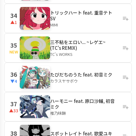
トリックハート feat. 重音テト
34
SV
▲1
MIMI
三不粘をエロい... ~レゲエ~
35
(TC's REMIX)
NEW
TC's WORKS
36
たびだちのうた feat. 初音ミク
カラスヤサボウ
▼4
ハーモニー feat. 原口沙輔, 初音
37
ミク
▲33
椎乃味醂
38
スポットレイト feat. 歌愛ユキ