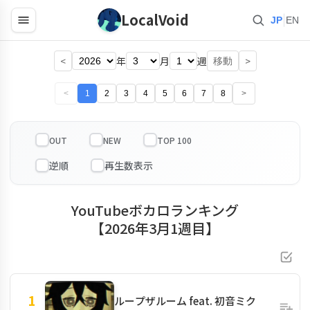
LocalVoid
|
JP
EN
<
年
月
週
>
移動
<
1
2
3
4
5
6
7
8
>
OUT
NEW
TOP 100
YouTubeボカロランキング
【2026年3月1週目】
1
ループザルーム feat. 初音ミク