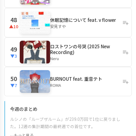
48
休眠記憶について feat. v flower
安見すや
▲10
ロストワンの号哭 (2025 New
49
Recording)
▼3
Neru
50
BURNOUT feat. 重音テト
ROMA
▼7
今週のまとめ
ルシノの「ループザルーム」が239.0万回で1位に戻りまし
た。12週の集計期間の最終週での首位です。
…もっと見る