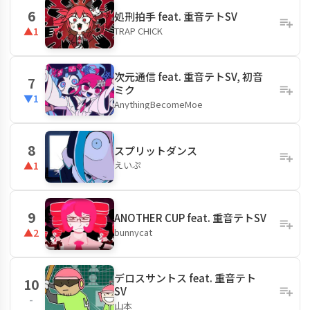
6
処刑拍手 feat. 重音テトSV
TRAP CHICK
▲1
次元通信 feat. 重音テトSV, 初音
7
ミク
▼1
AnythingBecomeMoe
8
スプリットダンス
えいぷ
▲1
9
ANOTHER CUP feat. 重音テトSV
bunnycat
▲2
デロスサントス feat. 重音テト
10
SV
-
山本