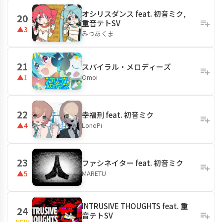
オシリスダンス feat. 初音ミク,
20
重音テトSV
▲3
みつあくま
21
スパイラル・メロディーズ
Omoi
▲1
22
幸福刑 feat. 初音ミク
LonePi
▲4
23
ファシネイター feat. 初音ミク
MARETU
▲5
INTRUSIVE THOUGHTS feat. 重
24
音テトSV
NEW