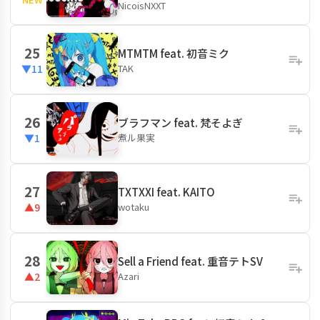
NicoisNXXT
25
MTMTM feat. 初音ミク
TAK
▼11
26
ブラフマン feat. 梵そよぎ
煮ル果実
▼1
27
TXTXXI feat. KAITO
wotaku
▲9
28
Sell a Friend feat. 重音テトSV
Azari
▲2