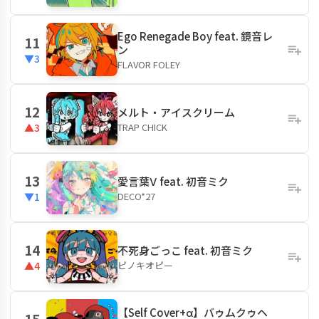
Ego Renegade Boy feat. 鏡音レ
11
ン
▼3
FLAVOR FOLEY
12
メルト・アイスクリーム
TRAP CHICK
▲3
13
愛言葉Ⅴ feat. 初音ミク
DECO*27
▼1
14
不死身ごっこ feat. 初音ミク
ピノキオピー
▲4
【Self Cover+α】バゥムクゥヘ
15