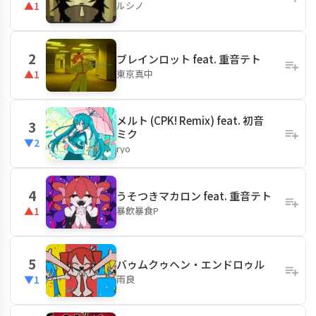
ルシノ
▲1
2
ブレインロット feat. 重音テト
東京真中
▲1
メルト (CPK! Remix) feat. 初音
3
ミク
▼2
ryo
4
うそつきマカロン feat. 重音テト
暴飲暴食P
▲1
5
バゥムクゥヘン・エンドロゥル
雨良
▼1