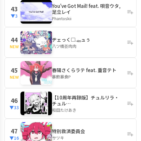
You've Got Mail! feat. 唄音ウタ,
43
足立レイ
▼3
Phantoskii
44
ヂェっく□.₄ₙュぅ
八ツ橋荟肉肉
NEW
45
春陽さくらラテ feat. 重音テト
暴飲暴食P
NEW
【10周年再録版】チュルリラ・
46
チュル…
▼33
和田たけあき
47
特別救済委員会
サツキ
▼16