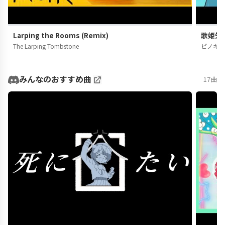
Larping the Rooms (Remix)
歌姫失格
The Larping Tombstone
ピノキ
みんなのおすすめ曲
17曲