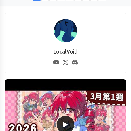
LocalVoid
▶