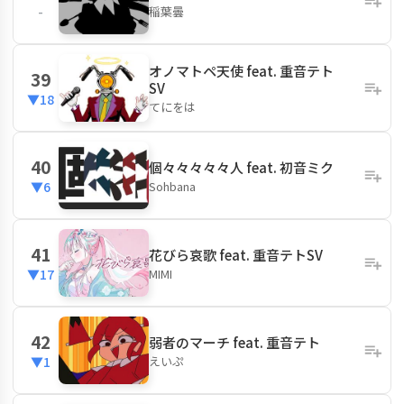
稲葉曇
-
オノマトペ天使 feat. 重音テト
39
SV
▼18
てにをは
40
個々々々々々人 feat. 初音ミク
Sohbana
▼6
41
花びら哀歌 feat. 重音テトSV
MIMI
▼17
42
弱者のマーチ feat. 重音テト
えいぷ
▼1