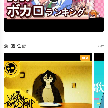
🎤
1週1位
27曲
NEW