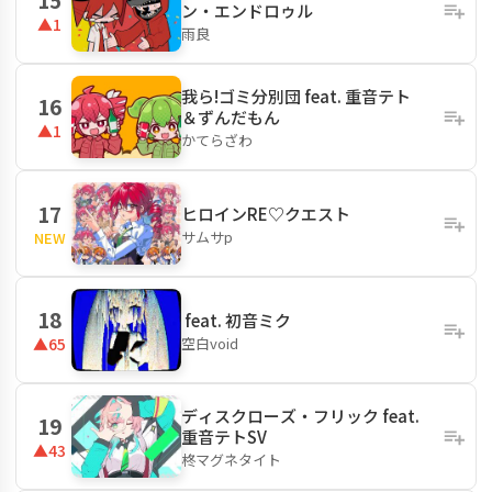
ン・エンドロゥル
▲1
雨良
我ら!ゴミ分別団 feat. 重音テト
16
＆ずんだもん
▲1
かてらざわ
17
ヒロインRE♡クエスト
サムサp
NEW
18
ㅤ feat. 初音ミク
空白void
▲65
ディスクローズ・フリック feat.
19
重音テトSV
▲43
柊マグネタイト