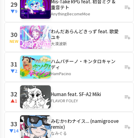
Mis-Take RPG feat. 初音ミク &
29
重音テト
▼9
AnythingBecomeMoe
わんだあらんどきっず feat. 歌愛
30
ユキ
NEW
大漠波新
ハムパチーノ・キンタロキャン
31
ディ
▼2
HamPacino
32
Human feat. SF-A2 Miki
FLAVOR FOLEY
▲1
みむかｩわナイス... (namigroove
33
remix)
▼14
なみぐる