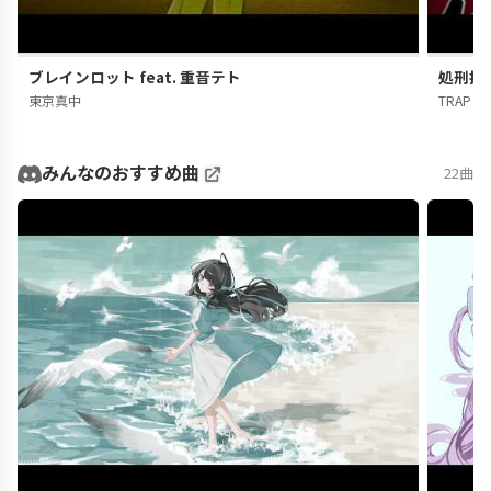
ブレインロット feat. 重音テト
処刑拍手
東京真中
TRAP CH
みんなのおすすめ曲
22曲