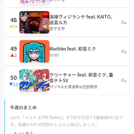
洛陽ヴィジランテ feat. KAITO,
48
巡音ルカ
NEW
宮守文学
49
Marbles feat. 初音ミク
SO87
▲2
クリーチャー feat. 初音ミク, 重
50
音テトSV
▼12
サツキ&大漠波新&吉田夜世
今週のまとめ
ryoの「メルト (CPK! Remix)」が769.5万回で2週連続の1位で
す。前週の547.4万回からさらに伸ばしました。
…もっと見る