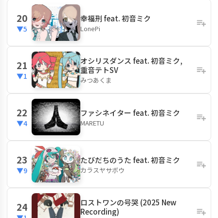
20
幸福刑 feat. 初音ミク
LonePi
▼5
オシリスダンス feat. 初音ミク,
21
重音テトSV
▼1
みつあくま
22
ファシネイター feat. 初音ミク
MARETU
▼4
23
たびだちのうた feat. 初音ミク
カラスヤサボウ
▼9
ロストワンの号哭 (2025 New
24
Recording)
▼1