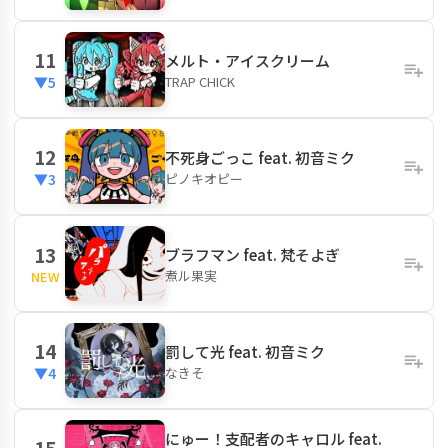
11
メルト・アイスクリーム
TRAP CHICK
▼5
12
不死身ごっこ feat. 初音ミク
ピノキオピー
▼3
13
ブラフマン feat. 梵そよぎ
煮ル果実
NEW
14
罰して光 feat. 初音ミク
なきそ
▼4
にゅー！支配者のキャロル feat.
15