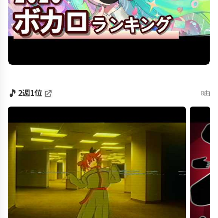
🎵
2週1位
8曲