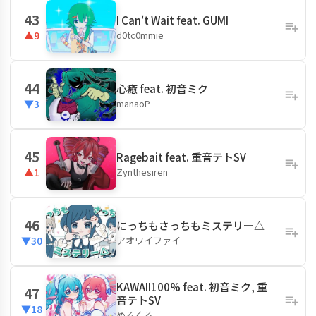
43
I Can't Wait feat. GUMI
d0tc0mmie
▲9
44
心癒 feat. 初音ミク
manaoP
▼3
45
Ragebait feat. 重音テトSV
Zynthesiren
▲1
46
にっちもさっちもミステリー△
アオワイファイ
▼30
KAWAII100% feat. 初音ミク, 重
47
音テトSV
▼18
めろくる