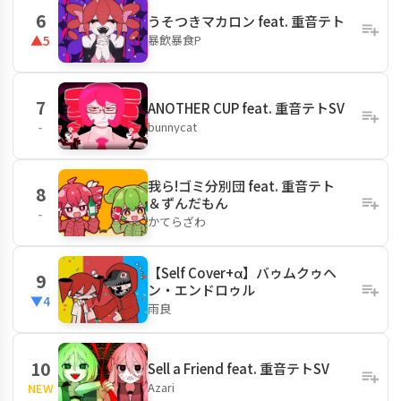
6
うそつきマカロン feat. 重音テト
暴飲暴食P
▲5
7
ANOTHER CUP feat. 重音テトSV
bunnycat
-
我ら!ゴミ分別団 feat. 重音テト
8
＆ずんだもん
-
かてらざわ
【Self Cover+α】バゥムクゥヘ
9
ン・エンドロゥル
▼4
雨良
10
Sell a Friend feat. 重音テトSV
Azari
NEW