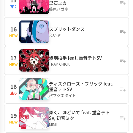
里石ユカ
▼2
藤原ハガネ
16
スプリットダンス
えいぷ
NEW
17
処刑拍手 feat. 重音テトSV
TRAP CHICK
NEW
ディスクローズ・フリック feat.
18
重音テトSV
▲6
柊マグネタイト
柔く、ほどいて feat. 重音テト
19
SV, 初音ミク
NEW
MIMI