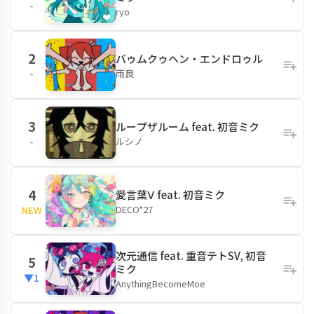
-
ryo
2
バゥムクゥヘン・エンドロゥル
雨良
-
3
ループザルーム feat. 初音ミク
ルシノ
-
4
愛言葉Ⅴ feat. 初音ミク
DECO*27
NEW
次元通信 feat. 重音テトSV, 初音
5
ミク
▼1
AnythingBecomeMoe