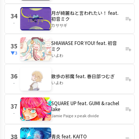
月が綺麗ねと言われたい！ feat.
34
初音ミク
-
カササギ
SHIAWASE FOR YOU! feat. 初音
35
ミク
▼3
いよわ
36
散歩の邪魔 feat. 春日部つむぎ
いよわ
-
SQUARE UP feat. GUMI & rachel
37
lake
-
Jamie Paige x peak divide
38
青炎 feat. KAITO