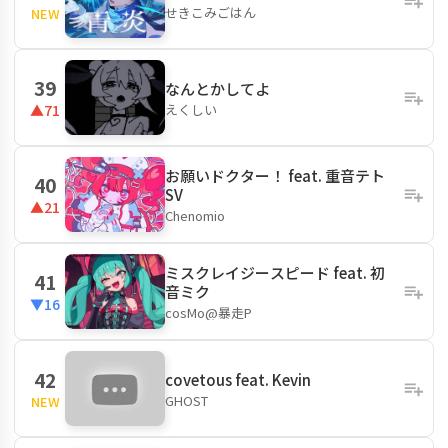
せきこみごはん
NEW
39
なんとかしてよ
えくしい
▲71
お願いドクター！ feat. 重音テト
40
SV
▲21
Chenomio
ミスクレイジースピード feat. 初
41
音ミク
▼16
cosMo@暴走P
42
covetous feat. Kevin
GHOST
NEW