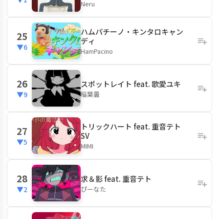
Neru
ハムパチーノ・キンタロキャン
25
ディ
▼6
HamPacino
26
スポットレイト feat. 歌愛ユキ
稲葉曇
▼9
トリックハート feat. 重音テト
27
SV
▼5
MIMI
28
求＆影 feat. 重音テト
ぴーなた
▼2