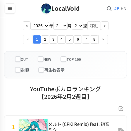
LocalVoid
|
JP
EN
<
年
月
週
>
移動
<
1
2
3
4
5
6
7
8
>
OUT
NEW
TOP 100
YouTubeボカロランキング
【2026年2月2週目】
メルト (CPK! Remix) feat. 初音
1
ミク