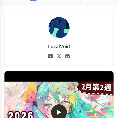
LocalVoid
▶