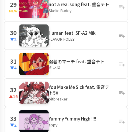
29
not a real song feat. 重音テト
Skelie Buddy
NEW
30
Human feat. SF-A2 Miki
FLAVOR FOLEY
▼2
31
弱者のマーチ feat. 重音テト
えいぷ
▼4
You Make Me Sick feat. 重音テ
32
トSV
▲16
bitbreaker
33
Yummy Yummy High !!!!
appy
▼2