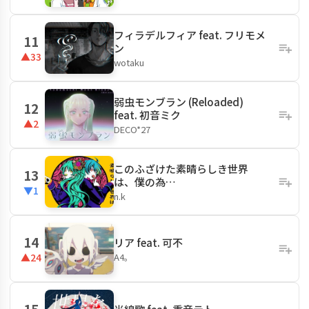
フィラデルフィア feat. フリモメ
11
ン
▲33
wotaku
弱虫モンブラン (Reloaded)
12
feat. 初音ミク
▲2
DECO*27
このふざけた素晴らしき世界
13
は、僕の為…
▼1
n.k
14
リア feat. 可不
A4。
▲24
15