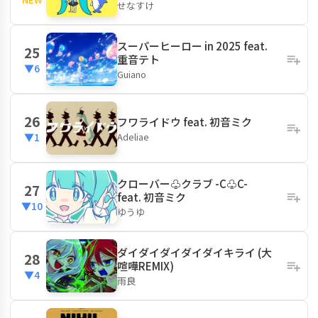
せなすけ
スーパーヒーロー in 2025 feat.
25
重音テト
▼6
Guiano
26
フワライドウ feat. 初音ミク
Adeliae
▼1
クローバー♧クラブ -C♧C-
27
feat. 初音ミク
▼10
ゆうゆ
ダイダイダイダイダイキライ (大
28
喧嘩REMIX)
▼4
雨良