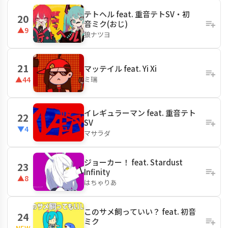
テトヘル feat. 重音テトSV・初
20
音ミク(おじ)
▲9
狼ナツヨ
21
マッテイル feat. Yi Xi
ミ瑞
▲44
イレギュラーマン feat. 重音テト
22
SV
▼4
マサラダ
ジョーカー！ feat. Stardust
23
Infinity
▲8
はちゃりあ
このサメ飼っていい？ feat. 初音
24
ミク
NEW