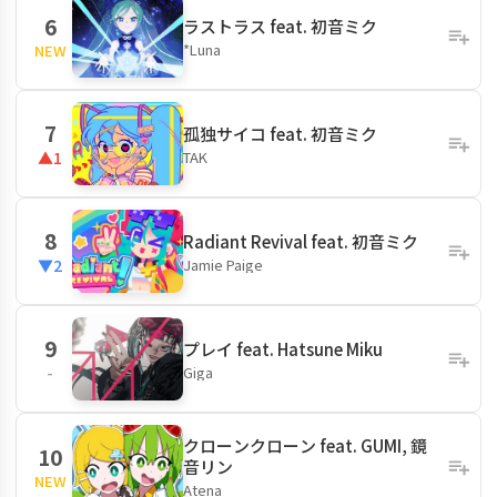
6
ラストラス feat. 初音ミク
*Luna
NEW
7
孤独サイコ feat. 初音ミク
TAK
▲1
8
Radiant Revival feat. 初音ミク
Jamie Paige
▼2
9
プレイ feat. Hatsune Miku
Giga
-
クローンクローン feat. GUMI, 鏡
10
音リン
NEW
Atena