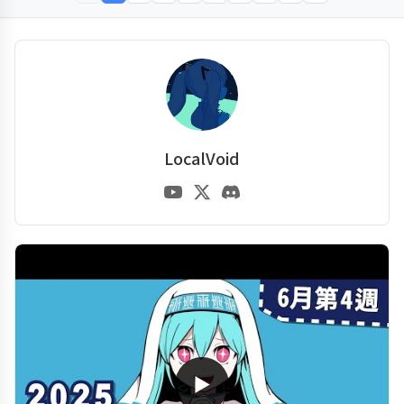
LocalVoid
▶