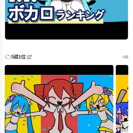
☁️
5週1位
4曲