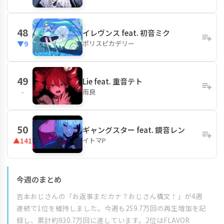
48
イレヴンス feat. 初音ミク
ポリスピカデリー
▼9
49
Lie feat. 重音テト
雨良
-
50
ギャングスター feat. 鏡音レン
イトマP
▲141
今週のまとめ
吉本おじさんの「お返事まだカナ？おじさん構文！」が4週
連続で1位を維持しました。今週も259.7万回の再生増加を記
録し、累計約930.7万回に達しています。2位はFLAVOR