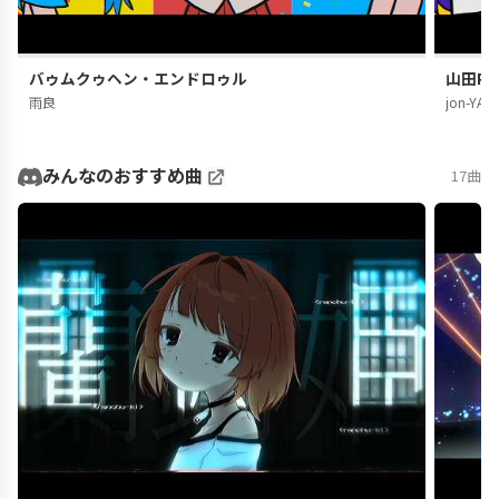
バゥムクゥヘン・エンドロゥル
山田PER
雨良
jon-YAK
みんなのおすすめ曲
17曲