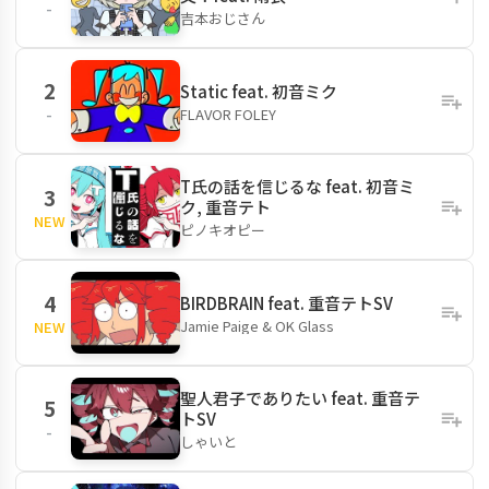
-
吉本おじさん
2
Static feat. 初音ミク
FLAVOR FOLEY
-
T氏の話を信じるな feat. 初音ミ
3
ク, 重音テト
NEW
ピノキオピー
4
BIRDBRAIN feat. 重音テトSV
Jamie Paige & OK Glass
NEW
聖人君子でありたい feat. 重音テ
5
トSV
-
しゃいと