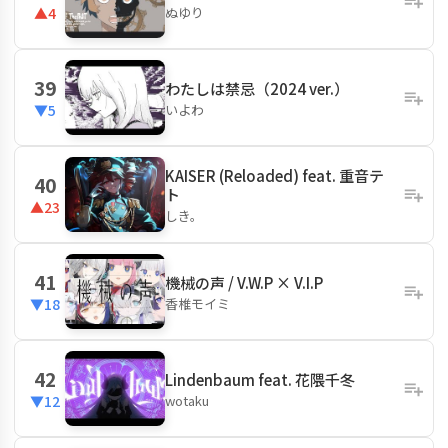
ぬゆり
▲4
39
わたしは禁忌（2024 ver.）
いよわ
▼5
KAISER (Reloaded) feat. 重音テ
40
ト
▲23
しき。
41
機械の声 / V.W.P × V.I.P
香椎モイミ
▼18
42
Lindenbaum feat. 花隈千冬
wotaku
▼12