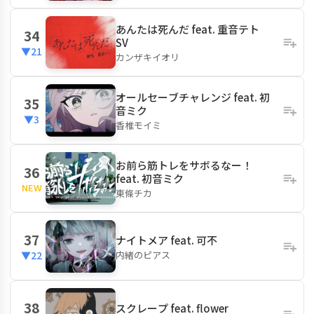
あんたは死んだ feat. 重音テト
34
SV
▼21
カンザキイオリ
オールセーブチャレンジ feat. 初
35
音ミク
▼3
香椎モイミ
お前ら筋トレをサボるなー！
36
feat. 初音ミク
NEW
東條チカ
37
ナイトメア feat. 可不
内緒のピアス
▼22
38
スクレープ feat. flower