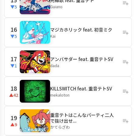
光線歌 feat. 重音テト
Guiano
▼5
16
マジカホリック feat. 初音ミク
Kai
▼5
17
アンバサダー feat. 重音テトSV
dada
▼1
18
KILLSWITCH feat. 重音テトSV
mekaloton
▲42
重音テトはこんなパーティ二人
19
で抜け出せ...
▲9
かてらざわ