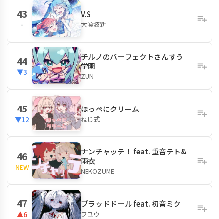
43
V.S
大漠波新
-
チルノのパーフェクトさんすう
44
学園
▼3
ZUN
45
ほっぺにクリーム
ねじ式
▼12
ナンチャッテ！ feat. 重音テト&
46
雨衣
NEW
NEKOZUME
47
ブラッドドール feat. 初音ミク
フユウ
▲6