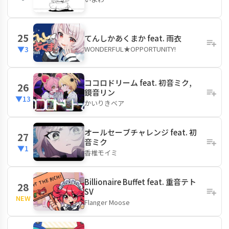
25
てんしかあくまか feat. 雨衣
WONDERFUL★OPPORTUNITY!
▼3
ココロドリーム feat. 初音ミク,
26
鏡音リン
▼13
かいりきベア
オールセーブチャレンジ feat. 初
27
音ミク
▼1
香椎モイミ
Billionaire Buffet feat. 重音テト
28
SV
NEW
Flanger Moose