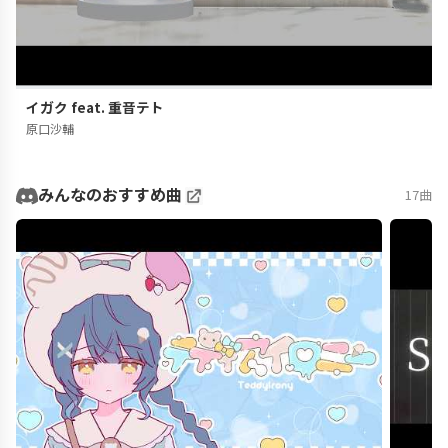
イガク feat. 重音テト
原口沙輔
みんなのおすすめ曲
17曲