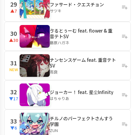
29
ファサード・クエスチョン
サツキ
▲7
ゔるとぅーむ feat. flower & 重
30
音テトSV
▲30
藤原ハガネ
ナンセンスゲーム feat. 重音テト
31
SV
NEW
雨良
32
ジョーカー！ feat. 星尘Infinity
はちゃりあ
▼17
チルノのパーフェクトさんすう
33
学園
▼6
ZUN