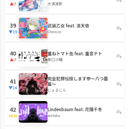
大漠波新
▲7
39
武装乙女 feat. 洛天依
Chinozo
▼19
40
重ねトマト缶 feat. 重音テト
原口沙輔
▲7
完全犯罪伝授します参〜八つ墓
41
篇〜
▼16
じょるじん
42
Lindenbaum feat. 花隈千冬
wotaku
NEW