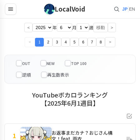
LocalVoid
|
JP
EN
<
年
月
週
>
移動
<
1
2
3
4
5
6
7
8
>
OUT
NEW
TOP 100
YouTubeボカロランキング
【2025年6月1週目】
お返事まだカナ？おじさん構
1
文！feat. 雨衣