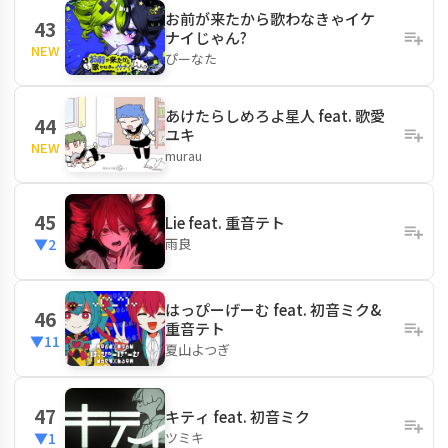
お前が来たから歌わなきゃイケ
43
ナイじゃん?
NEW
ぴーなた
あけたらしめろよ星人 feat. 歌愛
44
ユキ
NEW
murau
45
Lie feat. 重音テト
雨良
▼2
はっぴーげーむ feat. 初音ミク&
46
重音テト
▼11
夏山よつぎ
47
キティ feat. 初音ミク
ツミキ
▼1