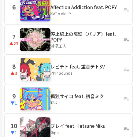
6
Affection Addiction feat. POPY
KAT x Aku P
-
停止線上の障壁（バリア）feat.
7
POPY
▲23
浜渦正志
8
レビテト feat. 重音テトSV
PPP Sounds
▲3
9
孤独サイコ feat. 初音ミク
TAK
▼1
10
プレイ feat. Hatsune Miku
Giga
▼1