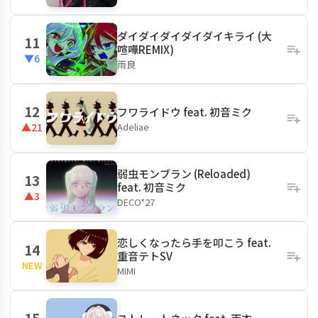
ダイダイダイダイダイキライ (大
11
喧嘩REMIX)
▼6
雨良
12
フワライドウ feat. 初音ミク
Adeliae
▲21
弱虫モンブラン (Reloaded)
13
feat. 初音ミク
▲3
DECO*27
恋しくなったら手を叩こう feat.
14
重音テトSV
NEW
MIMI
15