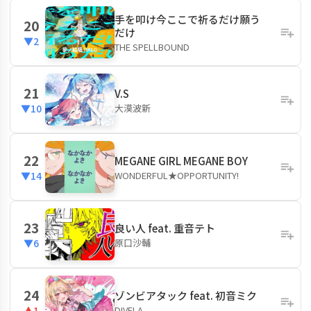
手を叩け今ここで祈るだけ願う
20
だけ
▼2
THE SPELLBOUND
21
V.S
大漠波新
▼10
22
MEGANE GIRL MEGANE BOY
WONDERFUL★OPPORTUNITY!
▼14
23
良い人 feat. 重音テト
原口沙輔
▼6
24
ゾンビアタック feat. 初音ミク
DIVELA
▲1