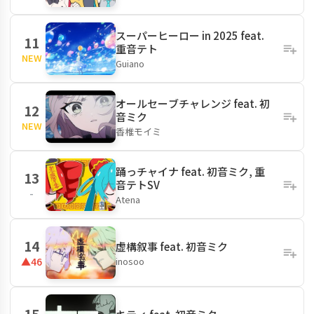
スーパーヒーロー in 2025 feat.
11
重音テト
NEW
Guiano
オールセーブチャレンジ feat. 初
12
音ミク
NEW
香椎モイミ
踊っチャイナ feat. 初音ミク, 重
13
音テトSV
-
Atena
14
虚構叙事 feat. 初音ミク
inosoo
▲46
15