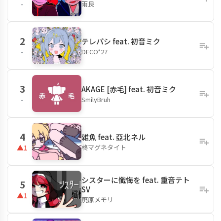
雨良
-
2
テレパシ feat. 初音ミク
DECO*27
-
3
AKAGE [赤毛] feat. 初音ミク
SmilyBruh
-
4
雑魚 feat. 亞北ネル
柊マグネタイト
▲1
シスターに懺悔を feat. 重音テト
5
SV
▲1
廃原メモリ