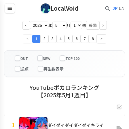
LocalVoid
|
JP
EN
<
年
月
週
>
移動
<
1
2
3
4
5
6
7
8
>
OUT
NEW
TOP 100
YouTubeボカロランキング
【2025年5月1週目】
1
ダイダイダイダイダイキライ