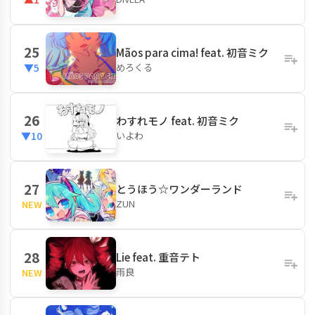
25
Mãos para cima! feat. 初音ミク
めろくる
▼5
26
わすれモノ feat. 初音ミク
いよわ
▼10
27
とうほう☆ワンダーランド
ZUN
NEW
28
Lie feat. 重音テト
雨良
NEW