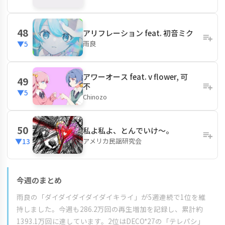
48
アリフレーション feat. 初音ミク
雨良
▼5
アワーオース feat. v flower, 可
49
不
▼5
Chinozo
50
私よ私よ、とんでいけ～。
アメリカ民謡研究会
▼13
今週のまとめ
雨良の「ダイダイダイダイダイキライ」が5週連続で1位を維
持しました。今週も286.2万回の再生増加を記録し、累計約
1393.1万回に達しています。2位はDECO*27の「テレパシ」