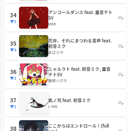
アンコールダンス feat. 重音テト
34
SV
▼5
MIMI
花弁、それにまつわる音声 feat.
35
初音ミク
▼4
あばらや
ニャルラト feat. 初音ミク, 重音
36
テトSV
▼3
藤原ハガネ
37
匙ノ咒 feat. 初音ミク
r-906
▼3
ここからはエンドロール！(full
38