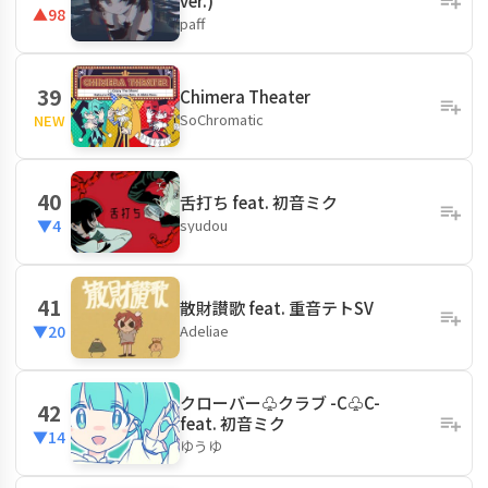
ver.)
▲98
paff
39
Chimera Theater
SoChromatic
NEW
40
舌打ち feat. 初音ミク
syudou
▼4
41
散財讃歌 feat. 重音テトSV
Adeliae
▼20
クローバー♧クラブ -C♧C-
42
feat. 初音ミク
▼14
ゆうゆ