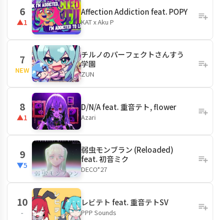
6
Affection Addiction feat. POPY
KAT x Aku P
▲1
チルノのパーフェクトさんすう
7
学園
NEW
ZUN
8
D/N/A feat. 重音テト, flower
Azari
▲1
弱虫モンブラン (Reloaded)
9
feat. 初音ミク
▼5
DECO*27
10
レビテト feat. 重音テトSV
PPP Sounds
-