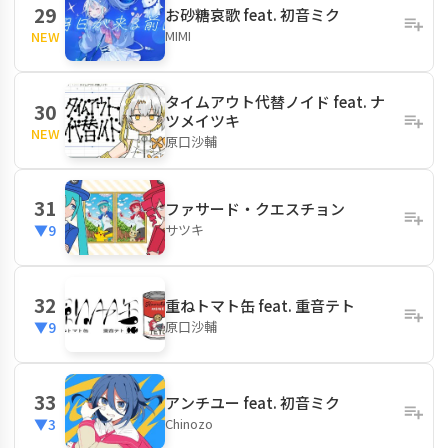
29
お砂糖哀歌 feat. 初音ミク
MIMI
NEW
タイムアウト代替ノイド feat. ナ
30
ツメイツキ
NEW
原口沙輔
31
ファサード・クエスチョン
サツキ
▼9
32
重ねトマト缶 feat. 重音テト
原口沙輔
▼9
33
アンチユー feat. 初音ミク
Chinozo
▼3