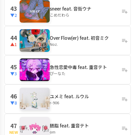
43
sneer feat. 音街ウナ
こめだわら
▼2
44
Over Flow(er) feat. 初音ミク
Noz.
▲1
45
急性恋愛中毒 feat. 重音テト
ぴーなた
▼3
46
ユメミ feat. ルウル
r-906
▼8
47
臙脂 feat. 重音テト
om
NEW