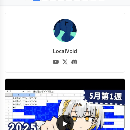
LocalVoid
▶