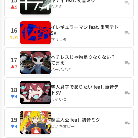
キティ feat. 初音ミク
ツミキ
▲9
イレギュラーマン feat. 重音テト
16
SV
NEW
マサラダ
ヘチレスじゃ物足りなくない？
17
て言え
▲2
バーバパパ
聖人君子でありたい feat. 重音テ
18
トSV
▼4
しゃいと
19
超主人公 feat. 初音ミク
ピノキオピー
▼4