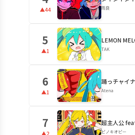
雨良
▲44
5
LEMON MEL
TAK
▲1
6
踊っチャイナ f
Atena
▲1
7
超主人公 fea
ピノキオピー
▲2