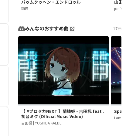
バゥムクゥヘン・エンドロゥル
山田PERFE
雨良
jon-YAKITOR
みんなのおすすめ曲
17曲
【 #プロセカNEXT 】蘭鋳姫 - 吉田楓 feat .
Sparkle 
初音ミク (Official Music Video)
LamazeP
吉田楓 | YOSHIDA KAEDE