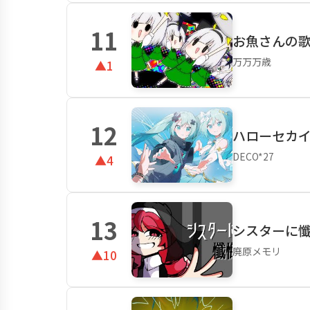
11
お魚さんの歌 
万万万歳
▲1
12
ハローセカイ 
DECO*27
▲4
13
シスターに懺悔
廃原メモリ
▲10