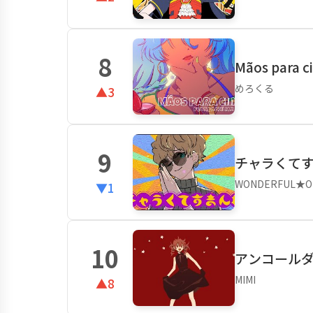
8
Mãos para 
めろくる
▲3
9
チャラくてすま
WONDERFUL★OP
▼1
10
アンコールダン
MIMI
▲8