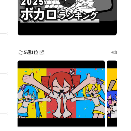
☁️
5週1位
4曲