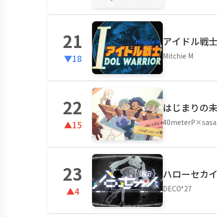
21
アイドル戦士 
Mitchie M
▼18
22
はじまりの未来(
40meterP×sasak
▲15
23
ハローセカイ f
DECO*27
▲4