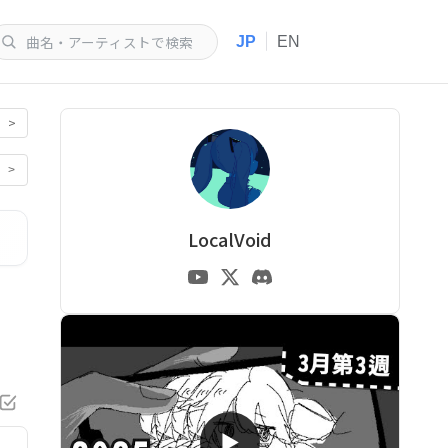
|
JP
EN
>
>
LocalVoid
▶