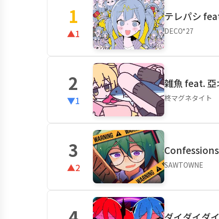
1
テレパシ fea
DECO*27
▲1
2
雑魚 feat.
柊マグネタイト
▼1
3
Confessions
SAWTOWNE
▲2
4
ダイダイダ