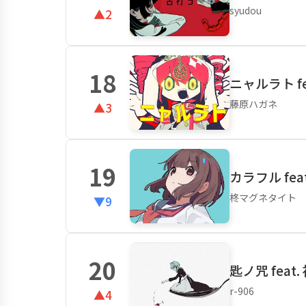
syudou
▲2
18
ニャルラト fe
藤原ハガネ
▲3
19
カラフル fea
柊マグネタイト
▼9
20
匙ノ咒 feat
r-906
▲4