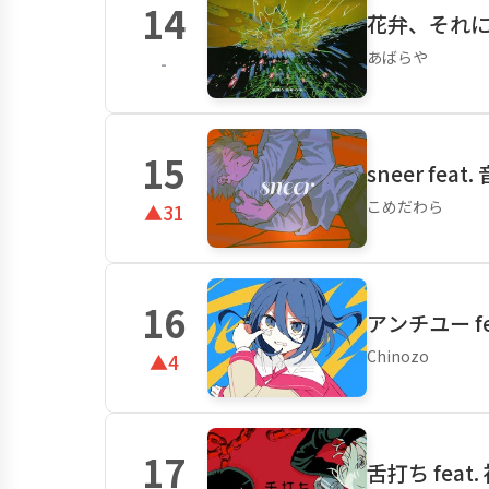
14
花弁、それにま
あばらや
-
15
sneer feat
こめだわら
▲31
16
アンチユー fe
Chinozo
▲4
17
舌打ち feat