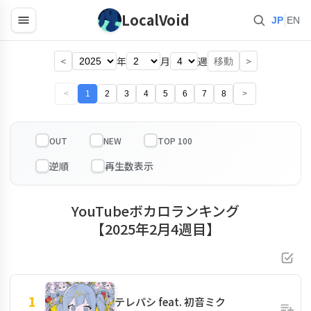
LocalVoid
|
JP
EN
<
年
月
週
>
移動
<
1
2
3
4
5
6
7
8
>
OUT
NEW
TOP 100
YouTubeボカロランキング
【2025年2月4週目】
1
テレパシ feat. 初音ミク