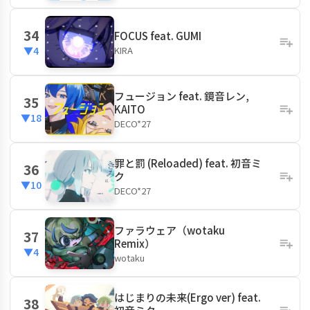
34
FOCUS feat. GUMI
KIRA
▼4
フュージョン feat. 鏡音レン,
35
KAITO
▼18
DECO*27
罪と罰 (Reloaded) feat. 初音ミ
36
ク
▼10
DECO*27
ファラウェア（wotaku
37
Remix）
▼4
wotaku
はじまりの未来(Ergo ver) feat.
38