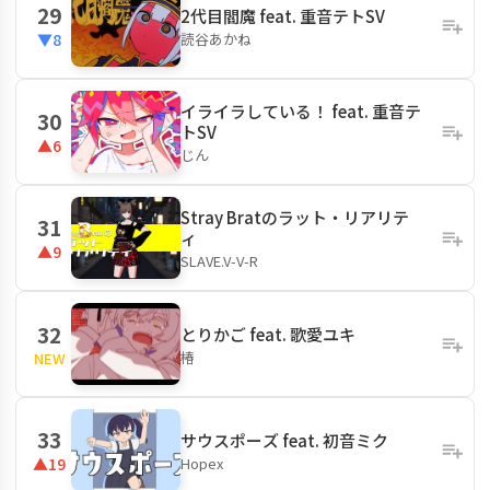
29
2代目閻魔 feat. 重音テトSV
読谷あかね
▼8
イライラしている！ feat. 重音テ
30
トSV
▲6
じん
Stray Bratのラット・リアリテ
31
ィ
▲9
SLAVE.V-V-R
32
とりかご feat. 歌愛ユキ
椿
NEW
33
サウスポーズ feat. 初音ミク
Hopex
▲19