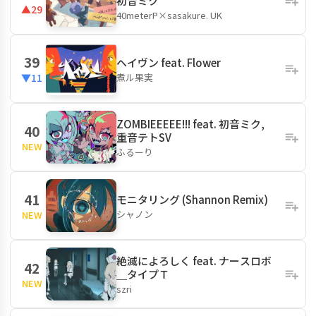
初音ミク
▲29
40meterP×sasakure. UK
39
ヘイヴン feat. Flower
煮ル果実
▼11
ZOMBIEEEEE!!! feat. 初音ミク,
40
重音テトSV
NEW
ふるーり
41
モニタリング (Shannon Remix)
シャノン
NEW
絶滅によろしく feat. ナースロボ
42
＿タイプＴ
NEW
szri