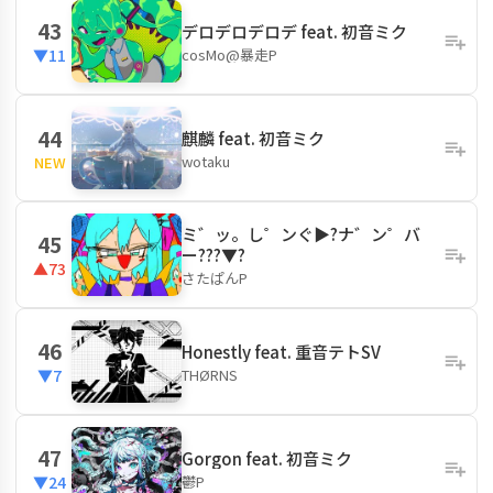
43
デロデロデロデ feat. 初音ミク
cosMo@暴走P
▼11
44
麒麟 feat. 初音ミク
wotaku
NEW
ミ゛ッ。し゜ンぐ▶?ナ゛ン゜バ
45
ー???▼?
▲73
さたぱんP
46
Honestly feat. 重音テトSV
THØRNS
▼7
47
Gorgon feat. 初音ミク
鬱P
▼24