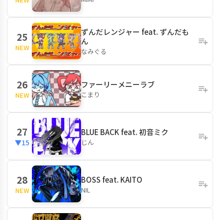
ずんだレンジャー feat. ずんだも
25
ん
NEW
なみぐる
26
ファーリーメニーラブ
こまり
NEW
27
BLUE BACK feat. 初音ミク
じん
▼15
28
BOSS feat. KAITO
NIL
NEW