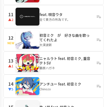
11
feat. 唄音ウタ
全て貴方の所為です。
▲2
初音ミク が 好きな曲を歌っ
12
てくれたよ
NEW
大漠波新
ニャルラト feat. 初音ミク, 重音
13
テトSV
▲1
藤原ハガネ
14
アンチユー feat. 初音ミク
Chinozo
▼5
15