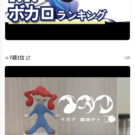
⭐
7週1位
1曲