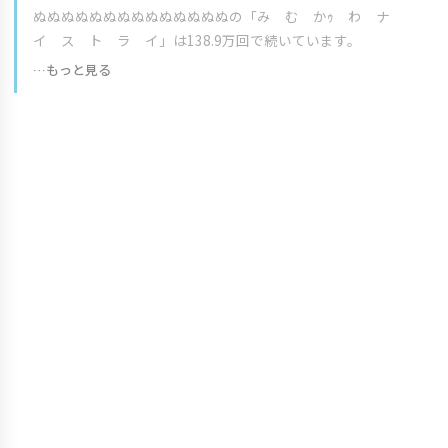
ぬぬぬぬぬぬぬぬぬぬぬぬぬぬの「み む かｩ わ ナ
イ ス ト ラ イ」は138.9万回で続いています。
…もっと見る