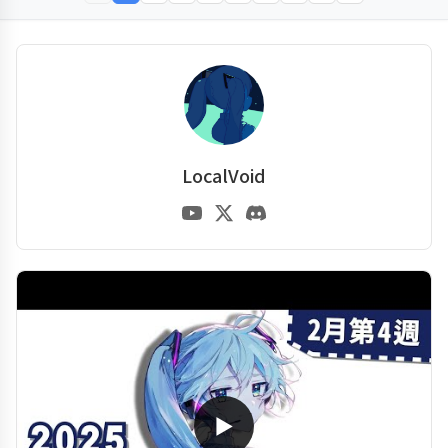
LocalVoid
▶