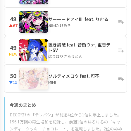
48
サーーードアイ!!!! feat. りむる
和田たけあき
▲67
置き論破 feat. 音街ウナ, 重音テ
49
トSV
NEW
ぱりぱりさらうどん
50
ソルティメロウ feat. 可不
MIMI
▼15
今週のまとめ
DECO*27の「テレパシ」が前週4位から1位に浮上しました。
196.1万回の再生増加を記録し、前週1位のはろけるの「キャ
ンディークッキーチョコレート」を逆転しました。2位のぬぬ