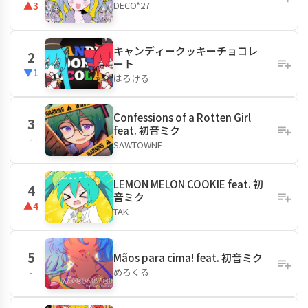
DECO*27
▲3
キャンディークッキーチョコレ
2
ート
▼1
はろける
Confessions of a Rotten Girl
3
feat. 初音ミク
-
SAWTOWNE
LEMON MELON COOKIE feat. 初
4
音ミク
▲4
TAK
5
Mãos para cima! feat. 初音ミク
めろくる
-