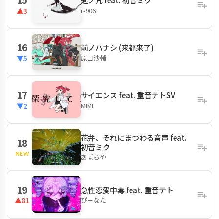
匙ノ咒 feat. 初音ミク
r-906
▲3
16
前ノハナシ (来都来了)
原口沙輔
▼5
17
サイエンス feat. 重音テトSV
MIMI
▼2
花弁、それにまつわる音声 feat.
18
初音ミク
NEW
あばらや
19
急性恋愛中毒 feat. 重音テト
ぴーなた
▲81