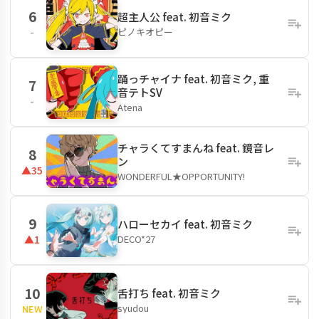
6
超主人公 feat. 初音ミク
ピノキオピー
-
踊っチャイナ feat. 初音ミク, 重
7
音テトSV
-
Atena
チャラくてすまんね feat. 鏡音レ
8
ン
▲35
WONDERFUL★OPPORTUNITY!
9
ハローセカイ feat. 初音ミク
DECO*27
▲1
10
舌打ち feat. 初音ミク
syudou
NEW