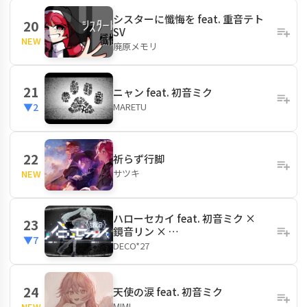
シスターに懺悔を feat. 重音テト
20
SV
NEW
廃原メモリ
21
ニャン feat. 初音ミク
MARETU
▼2
22
祈らず行脚
サツキ
NEW
ハローセカイ feat. 初音ミク ×
23
鏡音リン × …
▼7
DECO*27
24
天使の涙 feat. 初音ミク
MIMI
NEW