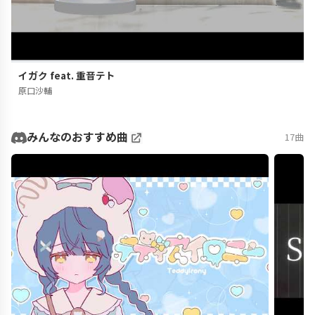
イガク feat. 重音テト
原口沙輔
みんなのおすすめ曲
17曲