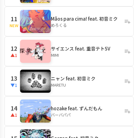
11
Mãos para cima! feat. 初音ミク
めろくる
NEW
12
サイエンス feat. 重音テトSV
MIMI
▲1
13
ニャン feat. 初音ミク
MARETU
▼1
14
hozake feat. ずんだもん
バーバパパ
▲1