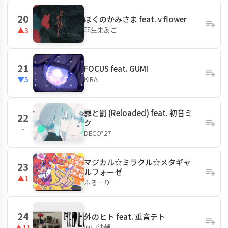
20
ぼくのかみさま feat. v flower
羽生まゐご
▲3
21
FOCUS feat. GUMI
KIRA
▼5
罪と罰 (Reloaded) feat. 初音ミ
22
ク
-
DECO*27
マジカル☆ミラクル☆メタギャ
23
ルフォーゼ
▲1
ふるーり
24
外のヒト feat. 重音テト
原口沙輔
▲11