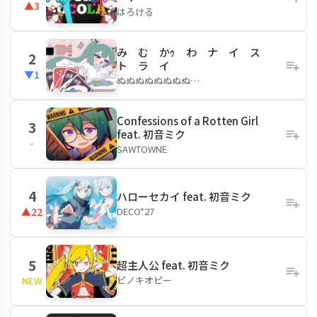
▲3
はろける
み む かｩ わ ナ イ ス
2
ト ラ イ
▼1
ぬぬぬぬぬぬぬぬ…
Confessions of a Rotten Girl
3
feat. 初音ミク
-
SAWTOWNE
4
ハローセカイ feat. 初音ミク
DECO*27
▲22
5
超主人公 feat. 初音ミク
ピノキオピー
NEW