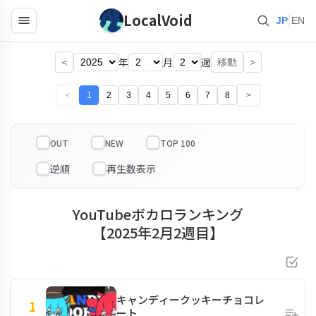
LocalVoid
|
JP
EN
<
年
月
週
>
移動
<
1
2
3
4
5
6
7
8
>
OUT
NEW
TOP 100
YouTubeボカロランキング
【2025年2月2週目】
キャンディークッキーチョコレ
1
ート