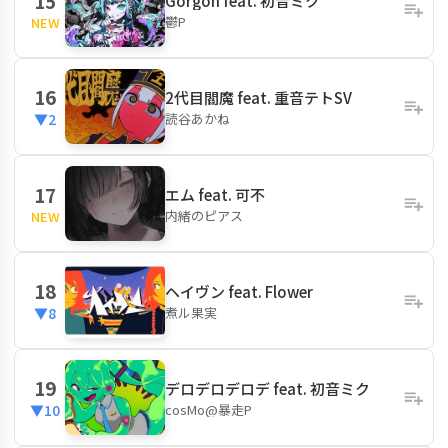
15
Gorgon feat. 初音ミク
鬱P
NEW
16
2代目閻魔 feat. 重音テトSV
読谷あかね
▼2
17
エム feat. 可不
内緒のピアス
NEW
18
ヘイヴン feat. Flower
煮ル果実
▼8
19
デロデロデロデ feat. 初音ミク
cosMo@暴走P
▼10