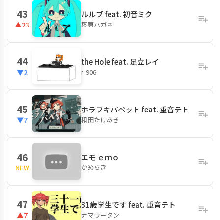
43
ルルブ feat. 初音ミク
藤原ハガネ
▲23
44
the Hole feat. 足立レイ
r-906
▼2
45
ホラフキパペット feat. 重音テト
和田たけあき
▼7
46
エモ ｅｍｏ
かめらぎ
NEW
47
31歳学生です feat. 重音テト
ナマウータン
▲7