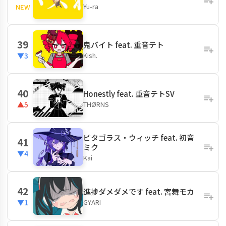
Yu-ra
NEW
39
鬼バイト feat. 重音テト
Kish.
▼3
40
Honestly feat. 重音テトSV
THØRNS
▲5
ピタゴラス・ウィッチ feat. 初音
41
ミク
▼4
Kai
42
進捗ダメダメです feat. 宮舞モカ
GYARI
▼1