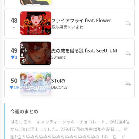
48
ファイアフライ feat. Flower
煮ル果実×いよわ
-
49
虎の威を借る狐 feat. SeeU, UNI
50mang
▼3
50
SToRY
DECO*27
▼19
今週のまとめ
はろけるの「キャンディークッキーチョコレート」が前週4位
から1位に浮上しました。229.4万回の再生増加を記録し、前
週1位のぬぬぬぬぬぬぬぬぬぬぬぬぬぬぬぬの「み む か