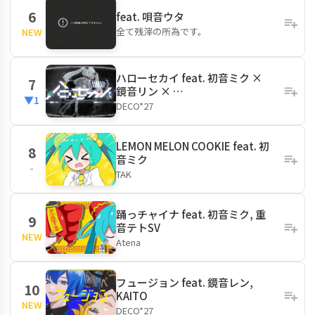
6
feat. 唄音ウタ
全て残滓の所為です。
NEW
ハローセカイ feat. 初音ミク ×
7
鏡音リン × …
▼1
DECO*27
LEMON MELON COOKIE feat. 初
8
音ミク
-
TAK
踊っチャイナ feat. 初音ミク, 重
9
音テトSV
NEW
Atena
フュージョン feat. 鏡音レン,
10
KAITO
NEW
DECO*27