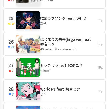
25
推定ラブソング feat. KAITO
あ子
NEW
はじまりの未来(Ergo ver) feat.
26
初音ミク
▼21
40meterP×sasakure. UK
27
とうきょう feat. 歌愛ユキ
Yukopi
▲7
28
Worlders feat. 初音ミク
じん
▼7