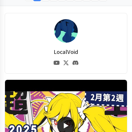
LocalVoid
▶