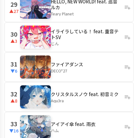
HELLO, NEW WORLD! feat. 巡音
29
ルカ
▲27
Teary Planet
イライラしている！ feat. 重音テ
30
トSV
▲3
じん
31
ファイアダンス
DECO*27
▼6
32
クリスタルスノウ feat. 初音ミク
Aqu3ra
▲8
33
アイアイ傘 feat. 雨衣
ハム
▼16