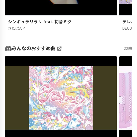
シンギュラリラリ feat. 初音ミク
テレパシ
さたぱんP
DECO*2
みんなのおすすめ曲
22曲