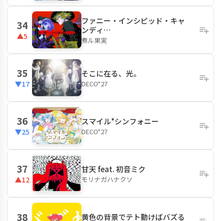
ファニー・インシピッド・キャ
34
ンディ…
▲5
煮ル果実
35
そこに在る、光。
DECO*27
▼17
36
スマイル*シンフォニー
DECO*27
▼25
37
甘天 feat. 初音ミク
モリナガハナクソ
▲12
38
黄色の背景でテト動けばバズる