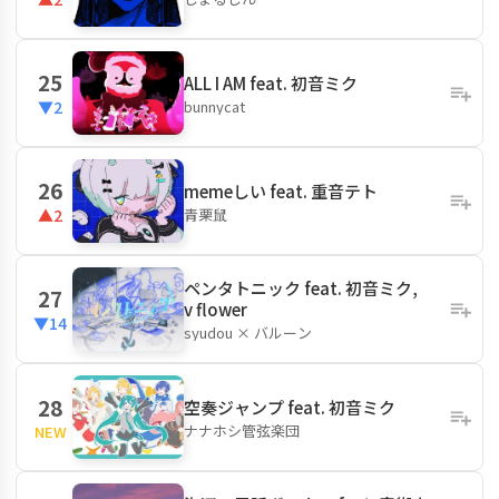
25
ALL I AM feat. 初音ミク
bunnycat
▼2
26
memeしい feat. 重音テト
青栗鼠
▲2
ペンタトニック feat. 初音ミク,
27
v flower
▼14
syudou × バルーン
28
空奏ジャンプ feat. 初音ミク
ナナホシ管弦楽団
NEW