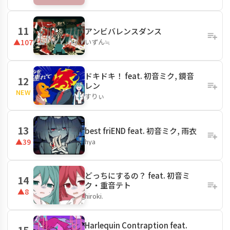
11
アンビバレンスダンス
いずん≒
▲107
ドキドキ！ feat. 初音ミク, 鏡音
12
レン
NEW
すりぃ
13
best friEND feat. 初音ミク, 雨衣
hya
▲39
どっちにするの？ feat. 初音ミ
14
ク・重音テト
▲8
hiroki.
Harlequin Contraption feat.
15