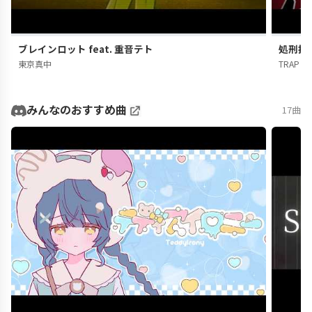
ブレインロット feat. 重音テト
処刑拍手
東京真中
TRAP CH
みんなのおすすめ曲
17曲