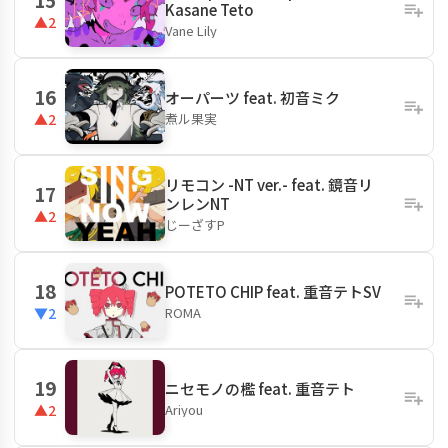
Kasane Teto
▲2
Vane Lily
16
オーパーツ feat. 初音ミク
煮ル果実
▲2
リモコン -NT ver.- feat. 鏡音リ
17
ンレンNT
▲2
じーざすP
18
POTETO CHIP feat. 重音テトSV
ROMA
▼2
19
ニセモノの檻 feat. 重音テト
Ariyou
▲2