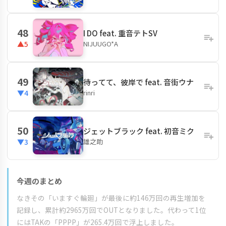
48
I DO feat. 重音テトSV
NIJUUGO*A
▲5
49
待ってて、彼岸で feat. 音街ウナ
rinri
▼4
50
ジェットブラック feat. 初音ミク
雄之助
▼3
今週のまとめ
なきその「いますぐ輪廻」が最後に約146万回の再生増加を
記録し、累計約2965万回でOUTとなりました。代わって1位
にはTAKの「PPPP」が265.4万回で浮上しました。