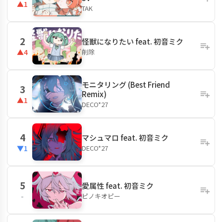
▲1
TAK
2
怪獣になりたい feat. 初音ミク
削除
▲4
モニタリング (Best Friend
3
Remix)
▲1
DECO*27
4
マシュマロ feat. 初音ミク
DECO*27
▼1
5
愛属性 feat. 初音ミク
ピノキオピー
-