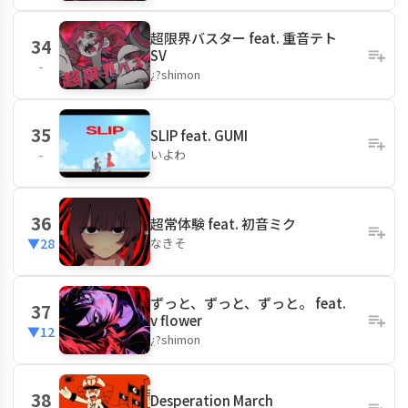
超限界バスター feat. 重音テト
34
SV
-
¿?shimon
35
SLIP feat. GUMI
いよわ
-
36
超常体験 feat. 初音ミク
なきそ
▼28
ずっと、ずっと、ずっと。 feat.
37
v flower
▼12
¿?shimon
38
Desperation March