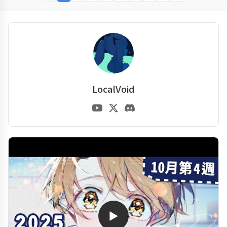
LocalVoid
▶