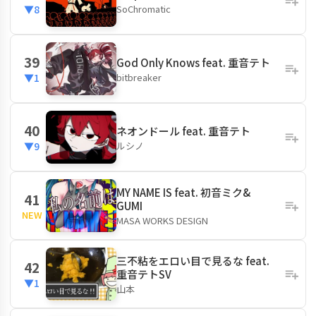
SoChromatic
▼8
39
God Only Knows feat. 重音テト
bitbreaker
▼1
40
ネオンドール feat. 重音テト
ルシノ
▼9
MY NAME IS feat. 初音ミク&
41
GUMI
NEW
MASA WORKS DESIGN
三不粘をエロい目で見るな feat.
42
重音テトSV
▼1
山本