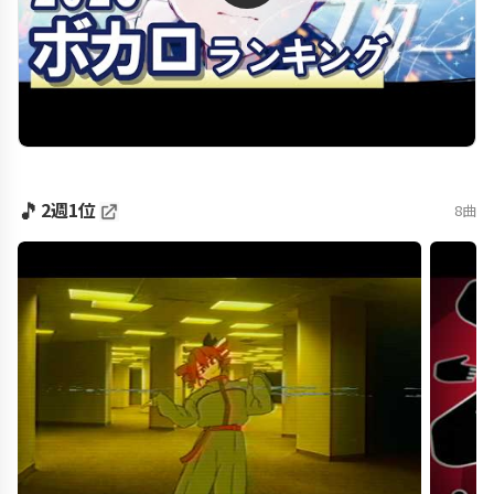
🎵
2週1位
8曲