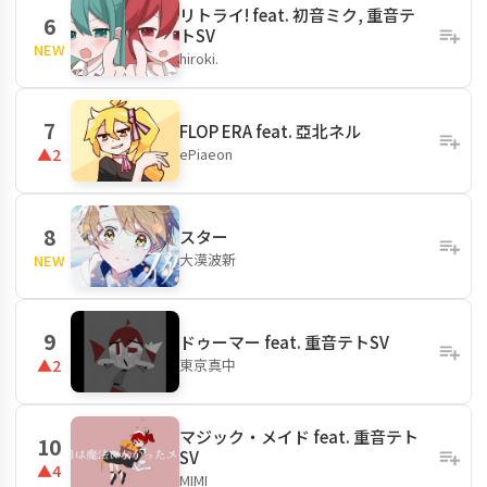
リトライ! feat. 初音ミク, 重音テ
6
トSV
NEW
hiroki.
7
FLOP ERA feat. 亞北ネル
ePiaeon
▲2
8
スター
大漠波新
NEW
9
ドゥーマー feat. 重音テトSV
東京真中
▲2
マジック・メイド feat. 重音テト
10
SV
▲4
MIMI