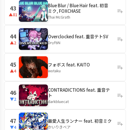
Blue Blur / Blue Hair feat. 初音
43
ミク, FOXCHASE
▲81
Thai McGrath
44
Overclocked feat. 重音テトSV
DryftiN
▲2
45
フォボス feat. KAITO
wotaku
▲4
CONTRADICTIONS feat. 重音テ
46
ト
▼2
darkbluecat
47
最愛人生ランナー feat. 初音ミク
かいりきベア
▼4