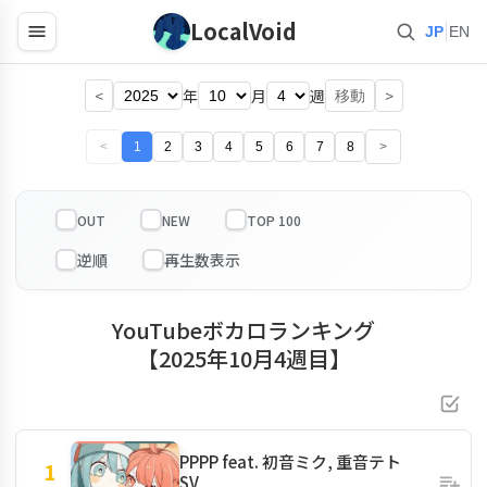
LocalVoid
|
JP
EN
<
年
月
週
>
移動
<
1
2
3
4
5
6
7
8
>
OUT
NEW
TOP 100
YouTubeボカロランキング
【2025年10月4週目】
PPPP feat. 初音ミク, 重音テト
1
SV