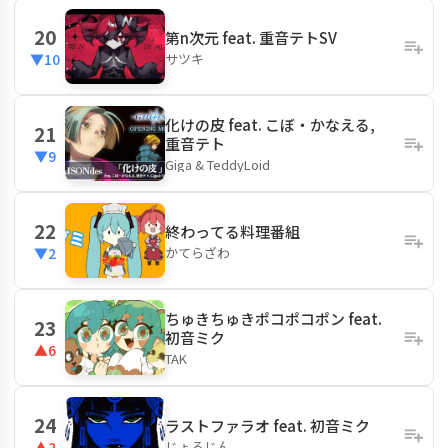
20
第n次元 feat. 重音テトSV
サツキ
▼10
化けの皮 feat. こぼ・かなえる,
21
重音テト
▼9
Giga & TeddyLoid
22
終わってる料理番組
かてらざわ
▼2
ちゅきちゅきポコポコポン feat.
23
初音ミク
▲6
TAK
24
ラストファラオ feat. 初音ミク
じょるじん
▲2