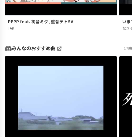
PPPP feat. 初音ミク, 重音テトSV
いますぐ
TAK
なきそ
みんなのおすすめ曲
17曲