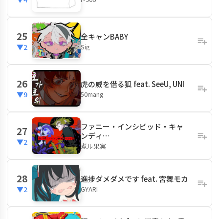
25
全キャンBABY
Sig
▼2
26
虎の威を借る狐 feat. SeeU, UNI
50mang
▼9
ファニー・インシピッド・キャ
27
ンディ…
▼2
煮ル果実
28
進捗ダメダメです feat. 宮舞モカ
GYARI
▼2