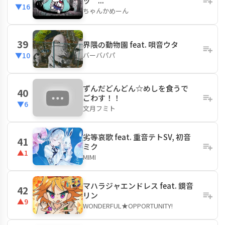
ッ゛...
▼16
ちゃんかめーん
39
界隈の動物園 feat. 唄音ウタ
バーバパパ
▼10
ずんだどんどん☆めしを食うで
40
ごわす！！
▼6
文月フミト
劣等哀歌 feat. 重音テトSV, 初音
41
ミク
▲1
MIMI
マハラジャエンドレス feat. 鏡音
42
リン
▲9
WONDERFUL★OPPORTUNITY!