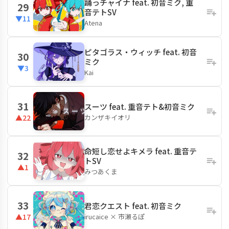
踊っチャイナ feat. 初音ミク, 重
29
音テトSV
▼11
Atena
ピタゴラス・ウィッチ feat. 初音
30
ミク
▼3
Kai
31
スーツ feat. 重音テト&初音ミク
カンザキイオリ
▲22
命短し恋せよキメラ feat. 重音テ
32
トSV
▲1
みつあくま
33
君恋クエスト feat. 初音ミク
irucaice × 市瀬るぽ
▲17