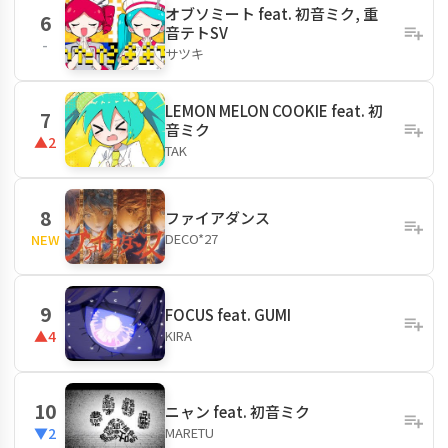
オブソミート feat. 初音ミク, 重
6
音テトSV
-
サツキ
LEMON MELON COOKIE feat. 初
7
音ミク
▲2
TAK
8
ファイアダンス
DECO*27
NEW
9
FOCUS feat. GUMI
KIRA
▲4
10
ニャン feat. 初音ミク
MARETU
▼2