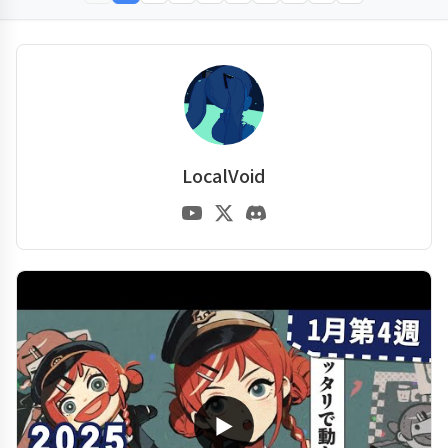
LocalVoid
▶