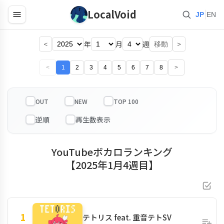
LocalVoid
|
JP
EN
<
年
月
週
>
移動
<
1
2
3
4
5
6
7
8
>
OUT
NEW
TOP 100
YouTubeボカロランキング
【2025年1月4週目】
1
テトリス feat. 重音テトSV