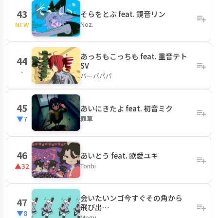
43
そらをとぶ feat. 鏡音リン
Noz.
NEW
あっちもこっちも feat. 重音テト
44
SV
-
バーバパパ
45
あいにきたよ feat. 初音ミク
罪草
▼7
46
あいとう feat. 歌愛ユキ
Tonbi
▲32
会いたいンゴ今すぐその角から
47
飛び出…
▼8
Megu