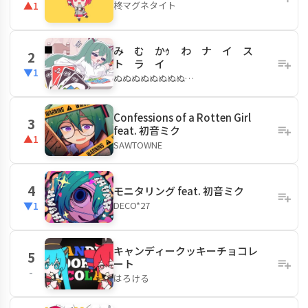
柊マグネタイト
▲1
み む かｩ わ ナ イ ス
2
ト ラ イ
▼1
ぬぬぬぬぬぬぬぬ…
Confessions of a Rotten Girl
3
feat. 初音ミク
▲1
SAWTOWNE
4
モニタリング feat. 初音ミク
DECO*27
▼1
キャンディークッキーチョコレ
5
ート
-
はろける