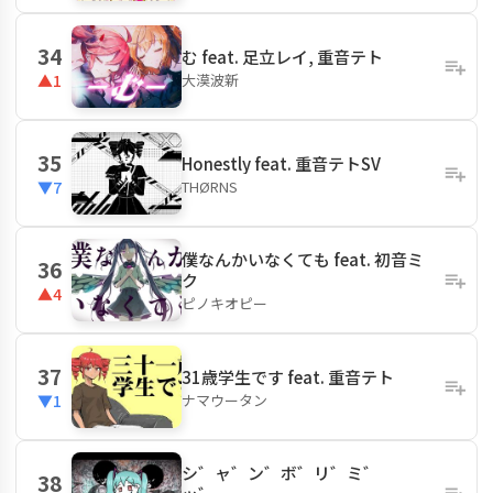
34
む feat. 足立レイ, 重音テト
大漠波新
▲1
35
Honestly feat. 重音テトSV
THØRNS
▼7
僕なんかいなくても feat. 初音ミ
36
ク
▲4
ピノキオピー
37
31歳学生です feat. 重音テト
ナマウータン
▼1
シ゛ャ゛ン゛ボ゛リ゛ミ゛
38