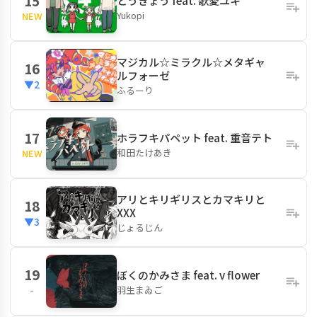
15
とうきょう feat. 歌愛ユキ
Yukopi
NEW
マジカル☆ミラクル☆メタギャ
16
ルフォーゼ
▼2
ふるーり
17
ホラフキパペット feat. 重音テト
和田たけあき
NEW
アリとキリギリスとカマキリと
18
XXX
▼3
じょるじん
19
ぼくのかみさま feat. v flower
羽生まゐご
-