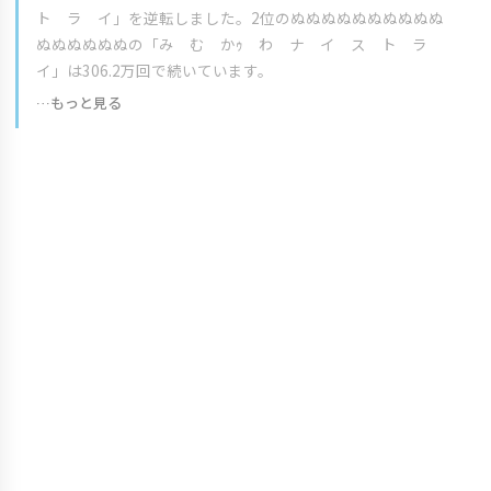
ト ラ イ」を逆転しました。2位のぬぬぬぬぬぬぬぬぬぬ
ぬぬぬぬぬぬの「み む かｩ わ ナ イ ス ト ラ
イ」は306.2万回で続いています。
…もっと見る