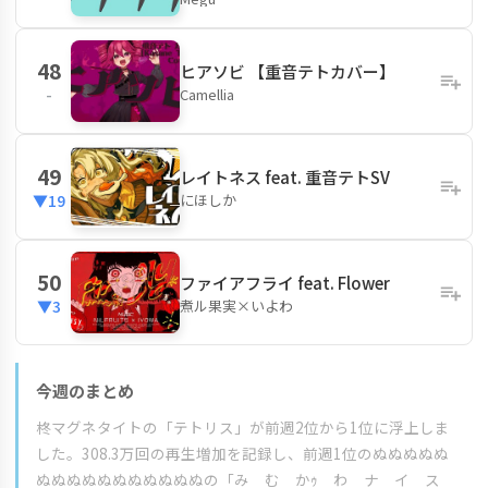
48
ヒアソビ 【重音テトカバー】
Camellia
-
49
レイトネス feat. 重音テトSV
にほしか
▼19
50
ファイアフライ feat. Flower
煮ル果実×いよわ
▼3
今週のまとめ
柊マグネタイトの「テトリス」が前週2位から1位に浮上しま
した。308.3万回の再生増加を記録し、前週1位のぬぬぬぬぬ
ぬぬぬぬぬぬぬぬぬぬぬの「み む かｩ わ ナ イ ス