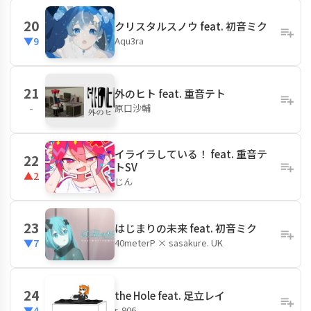
20
クリスタルスノウ feat. 初音ミク
Aqu3ra
▼9
21
外のヒト feat. 重音テト
原口沙輔
-
イライラしている！ feat. 重音テ
22
トSV
▲2
じん
23
はじまりの未来 feat. 初音ミク
40meterP × sasakure. UK
▼7
24
the Hole feat. 足立レイ
r-906
▼4