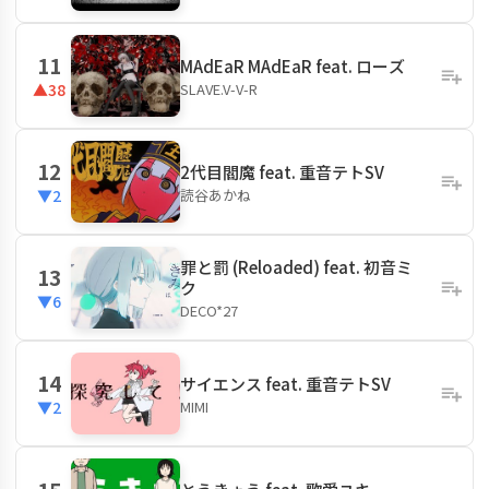
11
MAdEaR MAdEaR feat. ローズ
SLAVE.V-V-R
▲38
12
2代目閻魔 feat. 重音テトSV
読谷あかね
▼2
罪と罰 (Reloaded) feat. 初音ミ
13
ク
▼6
DECO*27
14
サイエンス feat. 重音テトSV
MIMI
▼2