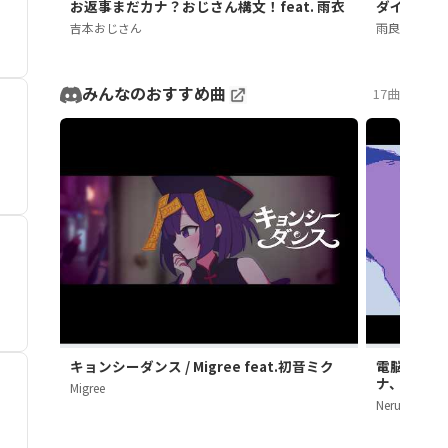
お返事まだカナ？おじさん構文！feat. 雨衣
ダイダイダ
吉本おじさん
雨良
みんなのおすすめ曲
17曲
キョンシーダンス / Migree feat.初音ミク
電脳殺意 / 
ナ、鏡音レ
Migree
Neru OFFICIA