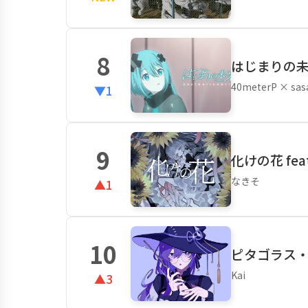
8
はじまりの未来
40meterP × sas
▼1
9
化けの花 fea
なきそ
▲1
10
ピタゴラス・ウ
Kai
▲3