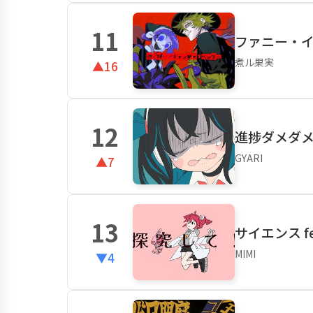
11
ファニー・イ
煮ル果実
▲16
12
進捗ダメダメで
GYARI
▲7
13
サイエンス fe
MIMI
▼4