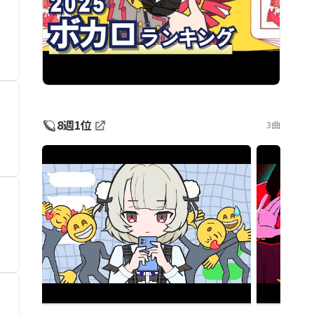
🪐
8週1位
3曲