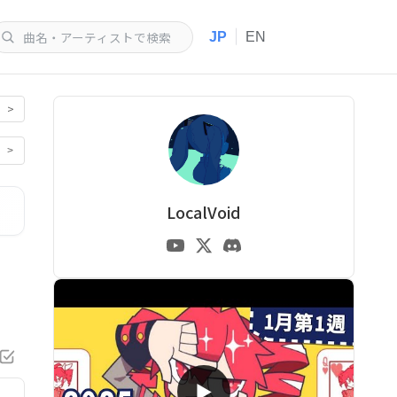
|
JP
EN
>
>
LocalVoid
▶