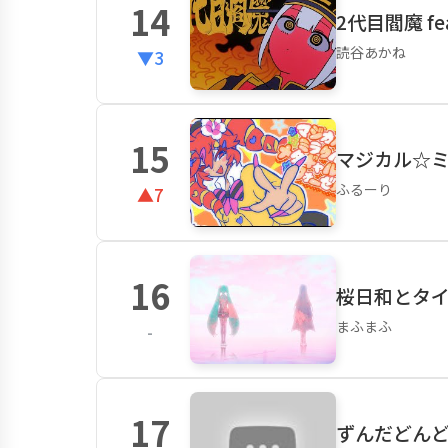
14
2代目閻魔 fe
読谷あかね
▼3
15
マジカル☆
ふるーり
▲7
16
桜日和とタイムマ
まふまふ
-
17
ずんだどん