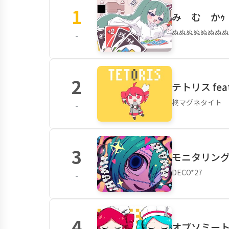
1
み む かｩ
ぬぬぬぬぬぬぬぬ
-
2
テトリス fea
柊マグネタイト
-
3
モニタリング 
DECO*27
-
4
オブソミート f