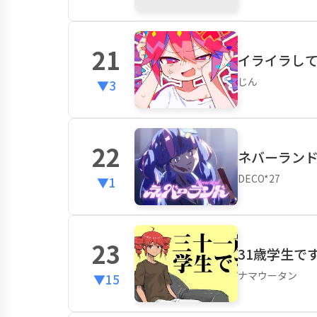
21
イライラしてい
じん
▼3
22
ネバーランド 
DECO*27
▼1
23
31歳学生です 
ナマウータン
▼15