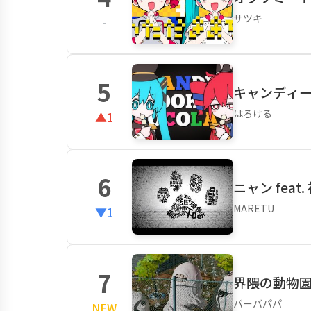
サツキ
-
5
キャンディ
はろける
▲1
6
ニャン feat
MARETU
▼1
7
界隈の動物園 
バーバパパ
NEW