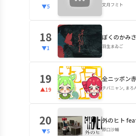
文月フミト
▼5
18
ぼくのかみさま f
羽生まゐご
▼1
19
全ニッポン
チバニャン, まろ
▲19
20
外のヒト fea
原口沙輔
▼5