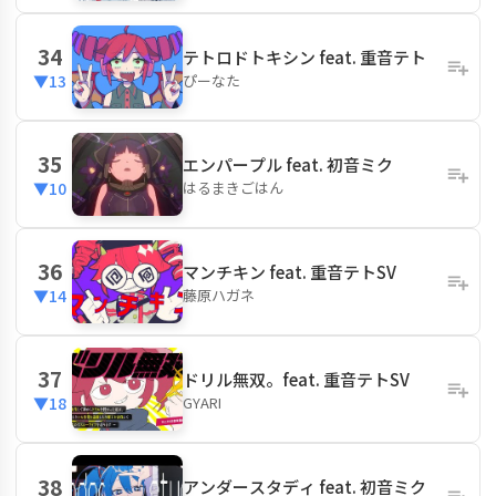
34
テトロドトキシン feat. 重音テト
ぴーなた
▼13
35
エンパープル feat. 初音ミク
はるまきごはん
▼10
36
マンチキン feat. 重音テトSV
藤原ハガネ
▼14
37
ドリル無双。feat. 重音テトSV
GYARI
▼18
38
アンダースタディ feat. 初音ミク