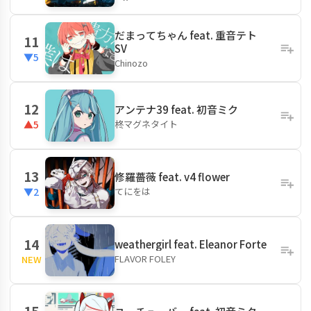
だまってちゃん feat. 重音テト
11
SV
▼5
Chinozo
12
アンテナ39 feat. 初音ミク
柊マグネタイト
▲5
13
修羅薔薇 feat. v4 flower
てにをは
▼2
14
weathergirl feat. Eleanor Forte
FLAVOR FOLEY
NEW
15