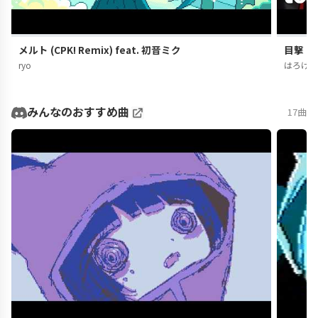
メルト (CPK! Remix) feat. 初音ミク
目撃！テ
ryo
はろけ
みんなのおすすめ曲
17曲