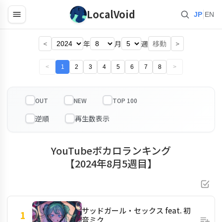
LocalVoid
|
JP
EN
<
年
月
週
>
移動
<
1
2
3
4
5
6
7
8
>
OUT
NEW
TOP 100
YouTubeボカロランキング
【2024年8月5週目】
サッドガール・セックス feat. 初
1
音ミク