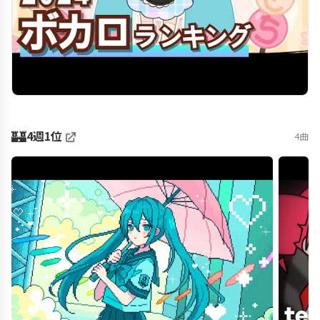
🏰
4週1位
4曲