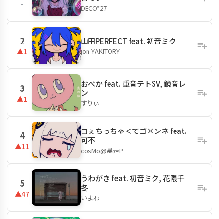
-
DECO*27
2
山田PERFECT feat. 初音ミク
jon-YAKITORY
▲1
おべか feat. 重音テトSV, 鏡音レ
3
ン
▲1
すりぃ
コぇちっちゃ＜てゴ×ンネ feat.
4
可不
▲11
cosMo@暴走P
うわがき feat. 初音ミク, 花隈千
5
冬
▲47
いよわ