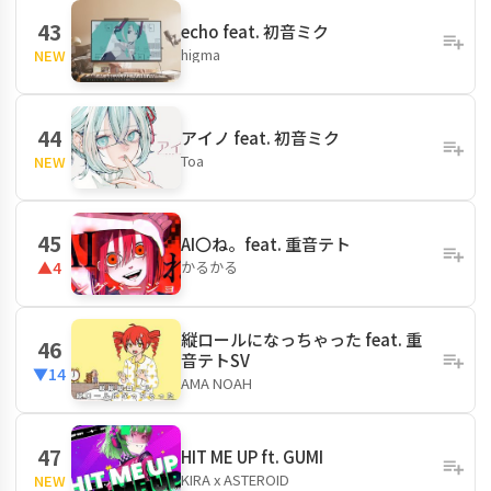
43
echo feat. 初音ミク
higma
NEW
44
アイノ feat. 初音ミク
Toa
NEW
45
AI〇ね。feat. 重音テト
かるかる
▲4
縦ロールになっちゃった feat. 重
46
音テトSV
▼14
AMA NOAH
47
HIT ME UP ft. GUMI
KIRA x ASTEROID
NEW