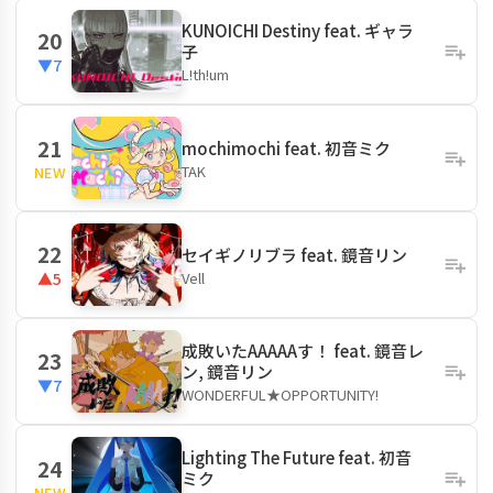
KUNOICHI Destiny feat. ギャラ
20
子
▼7
L!th!um
21
mochimochi feat. 初音ミク
TAK
NEW
22
セイギノリブラ feat. 鏡音リン
Vell
▲5
成敗いたAAAAAす！ feat. 鏡音レ
23
ン, 鏡音リン
▼7
WONDERFUL★OPPORTUNITY!
Lighting The Future feat. 初音
24
ミク
NEW