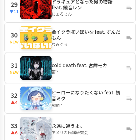
ドラキュアとなった男の物語
29
feat. 鏡音レン
▼11
じょるじん
金イクラぽいぽいな feat. ずんだ
30
もん
NEW
なみぐる
31
cold death feat. 宮舞モカ
鬱P
NEW
ヒーローになりたくない feat. 初
32
音ミク
▲4
40mP
33
永遠に違うよ。
アメリカ民謡研究会
▲6