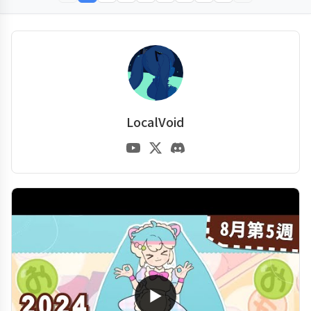
LocalVoid
▶