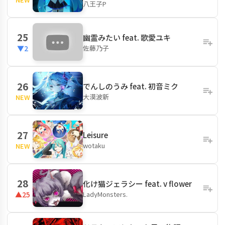
八王子P
25
幽霊みたい feat. 歌愛ユキ
佐藤乃子
▼2
26
でんしのうみ feat. 初音ミク
大漠波新
NEW
27
Leisure
wotaku
NEW
28
化け猫ジェラシー feat. v flower
LadyMonsters.
▲25