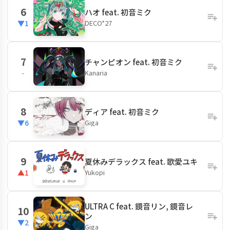
6
ハオ feat. 初音ミク
DECO*27
▼1
7
チャンピオン feat. 初音ミク
Kanaria
-
8
ディア feat. 初音ミク
Giga
▼6
9
夏休みデラックス feat. 歌愛ユキ
Yukopi
▲1
ULTRA C feat. 鏡音リン, 鏡音レ
10
ン
▼2
Giga