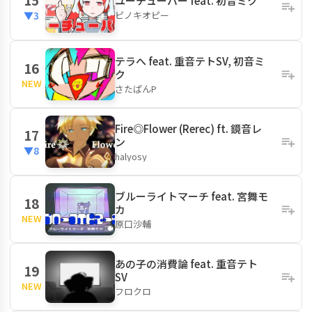
ユーチューバー feat. 初音ミク
ピノキオピー
▼3
テラへ feat. 重音テトSV, 初音ミ
16
ク
NEW
さたぱんP
Fire◎Flower (Rerec) ft. 鏡音レ
17
ン
▼8
halyosy
ブルーライトマーチ feat. 宮舞モ
18
カ
NEW
原口沙輔
あの子の消費論 feat. 重音テト
19
SV
NEW
フロクロ