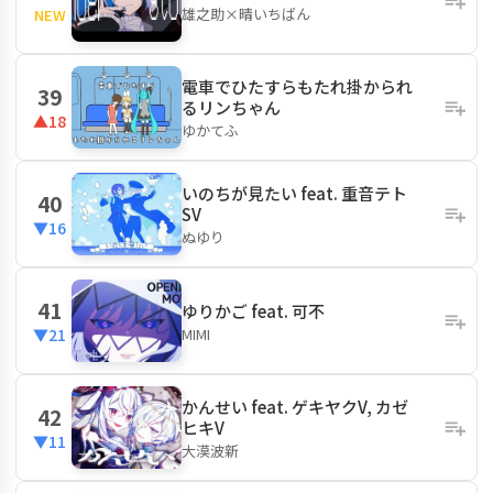
雄之助×晴いちばん
NEW
電車でひたすらもたれ掛かられ
39
るリンちゃん
▲18
ゆかてふ
いのちが見たい feat. 重音テト
40
SV
▼16
ぬゆり
41
ゆりかご feat. 可不
MIMI
▼21
かんせい feat. ゲキヤクV, カゼ
42
ヒキV
▼11
大漠波新