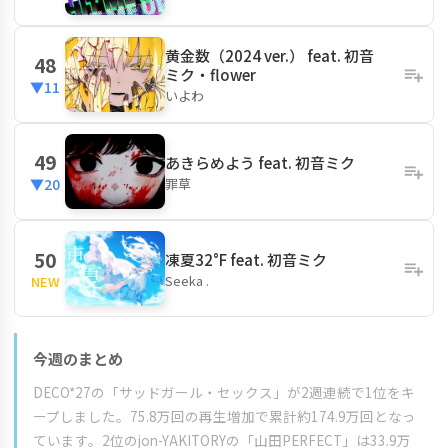
黄金数（2024 ver.） feat. 初音
48
ミク・flower
▼11
いよわ
49
あきらめよう feat. 初音ミク
罪草
▼20
50
凍夏32°F feat. 初音ミク
Seeka .
NEW
今週のまとめ
DECO*27の「サッドガール・セックス」が2週連続で1位をキ
ープしました。75.8万回の再生増加で累計約174.9万回となっ
ています。2位のjon-YAKITORYの「山田PERFECT」は33.9万