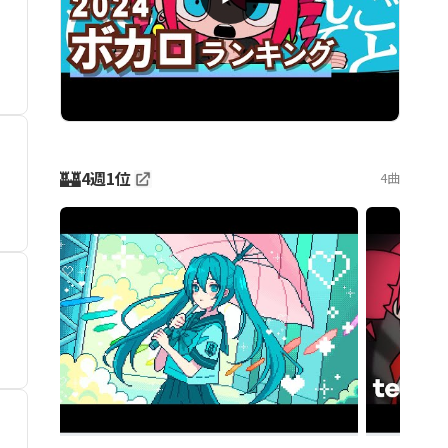
🏰
4週1位
4曲