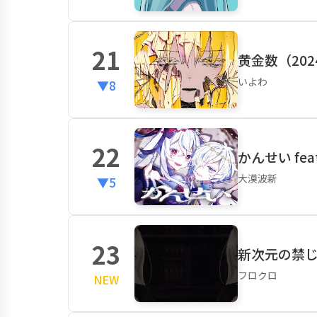
21
黄金数（2024 
いよわ
▼8
22
かんせい fea
大漠波新
▼5
23
新次元の禁じ手 
フロクロ
NEW