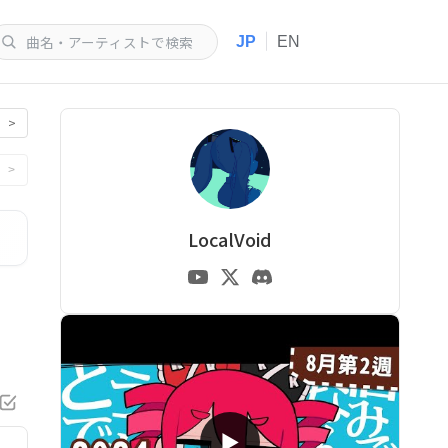
|
JP
EN
>
>
LocalVoid
▶