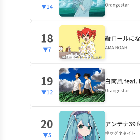
Orangestar
▼14
18
縦ロールになっ
AMA NOAH
▼7
19
白南風 feat. 
Orangestar
▼12
20
アンテナ39 f
柊マグネタイト
▼5