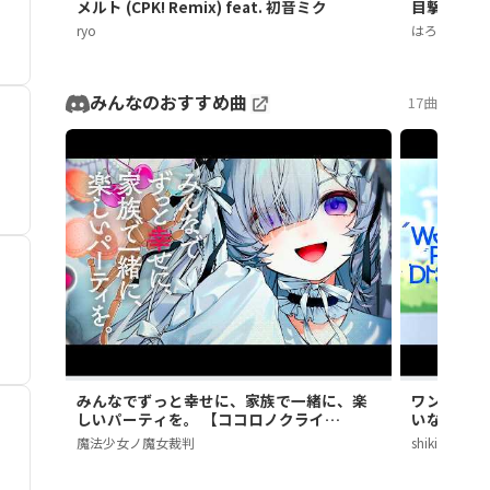
メルト (CPK! Remix) feat. 初音ミク
目撃！テト31
ryo
はろける
みんなのおすすめ曲
17曲
みんなでずっと幸せに、家族で一緒に、楽
ワンダーポー
しいパーティを。 【ココロノクライ
いなちゃん
Episode Ⅱ 夏目アンアン】
魔法少女ノ魔女裁判
shikisai