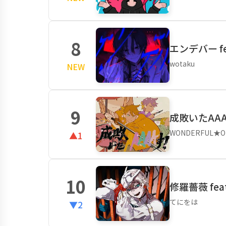
8
エンデバー fea
wotaku
NEW
9
成敗いたAAAA
WONDERFUL★OP
▲1
10
修羅薔薇 feat.
てにをは
▼2