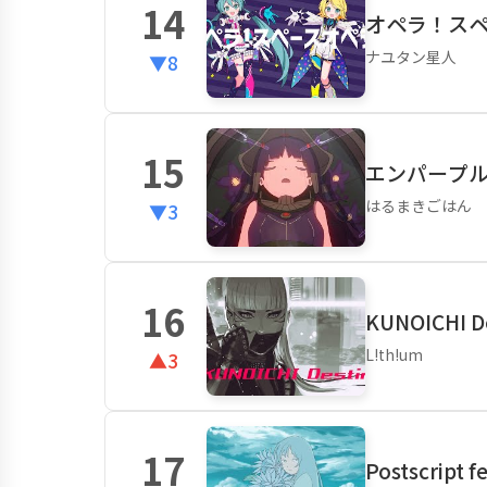
14
オペラ！ス
ナユタン星人
▼8
15
エンパープル 
はるまきごはん
▼3
16
KUNOICHI D
L!th!um
▲3
17
Postscript