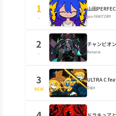
1
山田PERFEC
jon-YAKITORY
-
2
チャンピオン 
Kanaria
-
3
ULTRA C f
Giga
NEW
4
ドラキュアとな