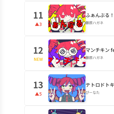
11
ふぁんぶる！ f
藤原ハガネ
▲3
12
マンチキン fe
藤原ハガネ
NEW
13
テトロドトキシ
ぴーなた
▲5