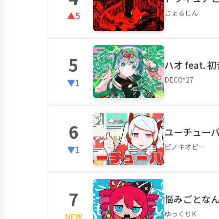
じょるじん
▲5
5
ハオ feat.
DECO*27
▼1
6
ユーチューバー
ピノキオピー
▼1
7
悩みごとなんて
ゆっくりK
NEW