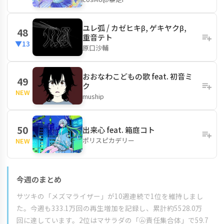
ユレ弧 / カゼヒキβ, ゲキヤクβ,
48
重音テト
▼13
原口沙輔
おおなわこどもの歌 feat. 初音ミ
49
ク
NEW
muship
50
出来心 feat. 箱庭コト
ポリスピカデリー
NEW
今週のまとめ
サツキの「メズマライザー」が10週連続で1位を維持しまし
た。今週も333.1万回の再生増加を記録し、累計約5528.0万
回に達しています。2位はマサラダの「㋰責任集合体」で59.7