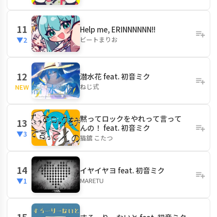
11
Help me, ERINNNNNN!!
ビートまりお
▼2
12
潜水花 feat. 初音ミク
ねじ式
NEW
黙ってロックをやれって言って
13
んの！ feat. 初音ミク
▼3
猫舘 こたつ
14
イヤイヤヨ feat. 初音ミク
MARETU
▼1
15