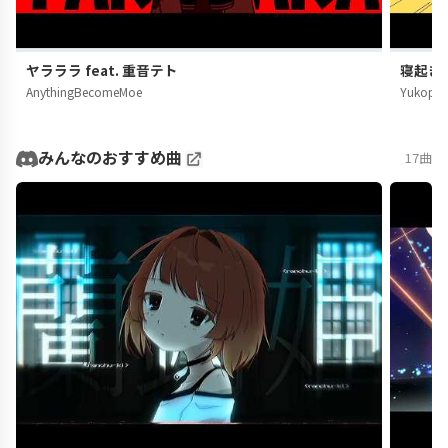
ヤラララ feat. 重音テト
寝起きヤ
AnythingBecomeMoe
Yukopi
みんなのおすすめ曲
17曲