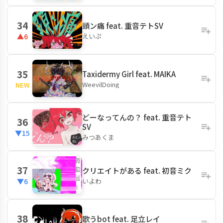
34
頭ン痛 feat. 重音テトSV
えいぷ
▲6
35
Taxidermy Girl feat. MAIKA
WeevilDoing
NEW
どーなってんの？ feat. 重音テト
36
SV
▼15
みつあくま
37
クリエイトがある feat. 初音ミク
いよわ
▼6
38
歌うbot feat. 足立レイ