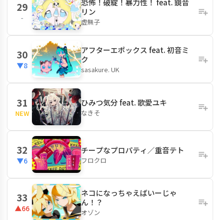
恐怖！破綻！暴力性！ feat. 鏡音
29
リン
-
虚無子
アフターエポックス feat. 初音ミ
30
ク
▼8
sasakure. UK
31
ひみつ気分 feat. 歌愛ユキ
なきそ
NEW
32
チープなプロパティ／重音テト
フロクロ
▼6
ネコになっちゃえばいーじゃ
33
ん！？
▲66
オゾン