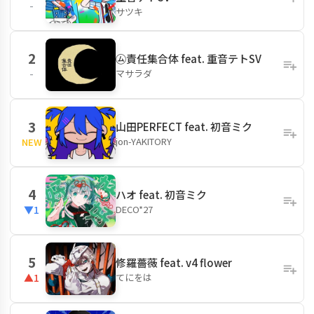
-
サツキ
2
㋰責任集合体 feat. 重音テトSV
マサラダ
-
3
山田PERFECT feat. 初音ミク
jon-YAKITORY
NEW
4
ハオ feat. 初音ミク
DECO*27
▼1
5
修羅薔薇 feat. v4 flower
てにをは
▲1