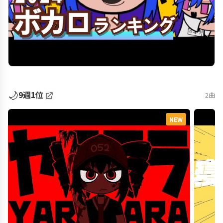
🌙
9週1位
2曲
NEW