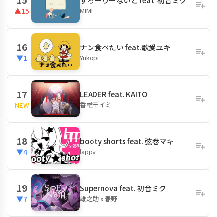
すろーりーないと feat. 初音ミク
MIMI
▲15
16
ナン食べたい feat.歌愛ユキ
Yukopi
▼1
17
LEADER feat. KAITO
香椎モイミ
NEW
18
booty shorts feat. 弦巻マキ
lappy
▼4
19
Supernova feat. 初音ミク
雄之助 x 春野
▼7