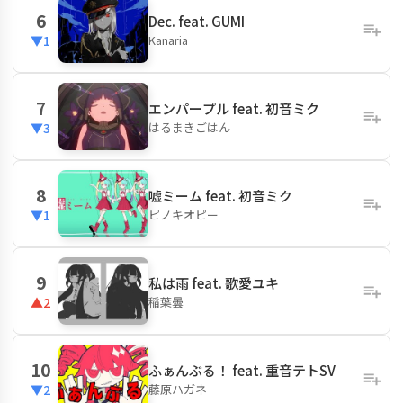
6
Dec. feat. GUMI
Kanaria
▼1
7
エンパープル feat. 初音ミク
はるまきごはん
▼3
8
嘘ミーム feat. 初音ミク
ピノキオピー
▼1
9
私は雨 feat. 歌愛ユキ
稲葉曇
▲2
10
ふぁんぶる！ feat. 重音テトSV
藤原ハガネ
▼2