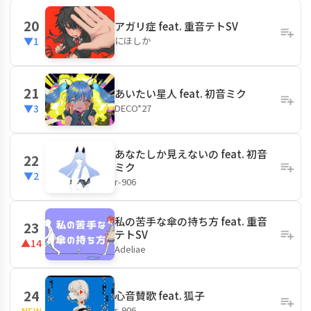
20
アガリ症 feat. 重音テトSV
にほしか
▼1
21
あいたい星人 feat. 初音ミク
DECO*27
▼3
あなたしか見えないの feat. 初音
22
ミク
▼2
r-906
私の苦手な傘の持ち方 feat. 重音
23
テトSV
▲14
Adeliae
24
心音賛歌 feat. 狐子
r-906
NEW