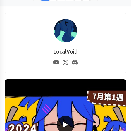
LocalVoid
▶