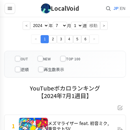
LocalVoid
|
JP
EN
<
年
月
週
>
移動
<
1
2
3
4
5
6
>
OUT
NEW
TOP 100
YouTubeボカロランキング
【2024年7月1週目】
メズマライザー feat. 初音ミク,
1
重音テトSV