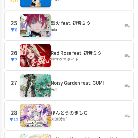
25
烈火 feat. 初音ミク
niki
▼8
26
Red Rose feat. 初音ミク
柊マグネタイト
▼2
27
Noisy Garden feat. GUMI
Vell
-
28
ほんとうのきもち
大漠波新
▼12