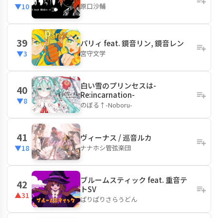
原口沙輔
▼10
39
パリィ feat. 鏡音リン, 鏡音レン
宮守文学
▼3
白い雪のプリンセスは-
40
Re:incarnation-
▼8
のぼる↑-Noboru-
41
ヴィーナス / 巡音ルカ
ナナホシ管弦楽団
▼18
ブルームスティック feat. 重音テ
42
トSV
▲31
ぱりぱりさらうどん