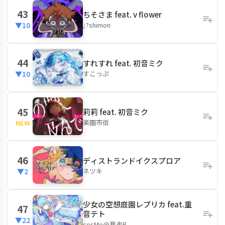
43
ちそさま feat. v flower
¿?shimon
▼10
44
すれすれ feat. 初音ミク
すこっぷ
▼10
45
莉莉 feat. 初音ミク
楽園市街
NEW
46
ディストランドイクスプロア
ネツキ
▼2
少女の空想庭園レプリカ feat.重
47
音テト
▼22
cosMo@暴走P