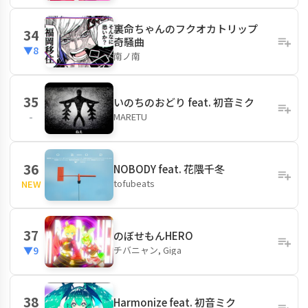
裏命ちゃんのフクオカトリップ
34
奇騒曲
▼8
南ノ南
35
いのちのおどり feat. 初音ミク
MARETU
-
36
NOBODY feat. 花隈千冬
tofubeats
NEW
37
のぼせもんHERO
チバニャン, Giga
▼9
38
Harmonize feat. 初音ミク