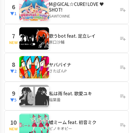
M@GICAL☆CURE! LOVE ♥
6
SHOT!
▼1
SAWTOWNE
7
歌うbot feat. 足立レイ
原口沙輔
NEW
8
ヤババイナ
さたぱんP
▼2
9
私は雨 feat. 歌愛ユキ
稲葉曇
▼5
10
嘘ミーム feat. 初音ミク
ピノキオピー
NEW