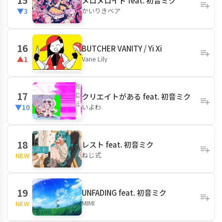
メロメロイド feat. 初音ミク
かいりきベア
▼3
16
BUTCHER VANITY / Yi Xi
Vane Lily
▲1
17
クリエイトがある feat. 初音ミク
いよわ
▼10
18
レスト feat. 初音ミク
ねじ式
NEW
19
UNFADING feat. 初音ミク
MIMI
NEW