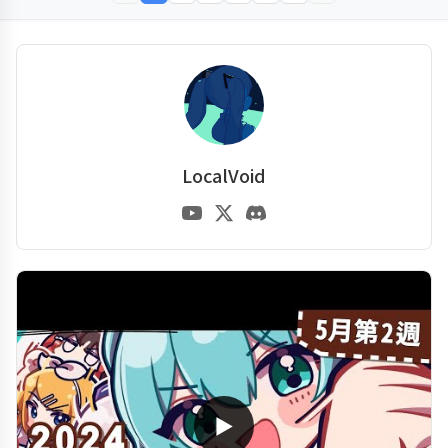
LocalVoid
▶