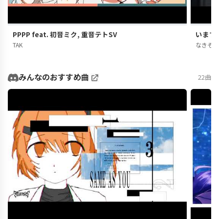
PPPP feat. 初音ミク, 重音テトSV
いますぐ
TAK
なきそ
みんなのおすすめ曲
22曲