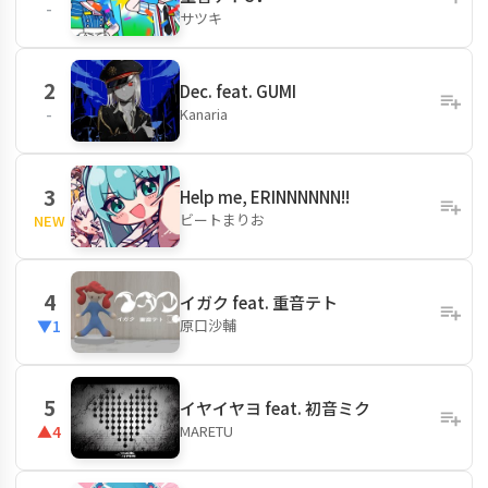
-
サツキ
2
Dec. feat. GUMI
Kanaria
-
3
Help me, ERINNNNNN!!
ビートまりお
NEW
4
イガク feat. 重音テト
原口沙輔
▼1
5
イヤイヤヨ feat. 初音ミク
MARETU
▲4