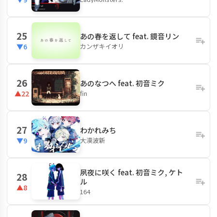
25
あの春を返して feat. 鏡音リン
カンザキイオリ
▼6
26
あのなつへ feat. 初音ミク
fin
▲22
27
わかれみち
大漠波新
▼9
夙夜に咲く feat. 初音ミク, ケト
28
ル
▲8
164