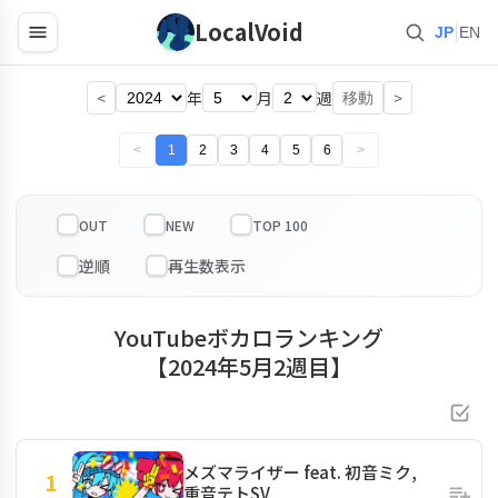
LocalVoid
|
JP
EN
<
年
月
週
>
移動
<
1
2
3
4
5
6
>
OUT
NEW
TOP 100
YouTubeボカロランキング
【2024年5月2週目】
メズマライザー feat. 初音ミク,
1
重音テトSV