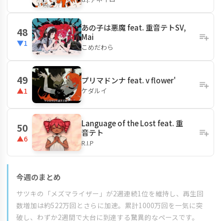
あの子は悪魔 feat. 重音テトSV,
48
Mai
▼1
こめだわら
49
プリマドンナ feat. v flower'
ケダルイ
▲1
Language of the Lost feat. 重
50
音テト
▲6
R.I.P
今週のまとめ
サツキの「メズマライザー」が2週連続1位を維持し、再生回
数増加は約522万回とさらに加速。累計1000万回を一気に突
破し、わずか2週間で大台に到達する驚異的なペースです。