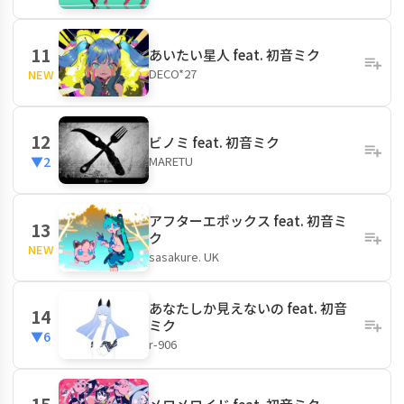
11
あいたい星人 feat. 初音ミク
DECO*27
NEW
12
ビノミ feat. 初音ミク
MARETU
▼2
アフターエポックス feat. 初音ミ
13
ク
NEW
sasakure. UK
あなたしか見えないの feat. 初音
14
ミク
▼6
r-906
15