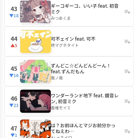
ギーコギーコ、いい子 feat. 初音
43
ミク
▼18
みつあくま
44
可不ェイン feat. 可不
柊マグネタイト
▲5
ずんどこ☆どんどんどーん！
45
feat.ずんだもん
▼16
南ノ南
ワンダーランド地下 feat. 鏡音レ
46
ン, 初音ミク
▼23
香椎モイミ
は？お前ほんとマジお前分かっ
47
てねえわ…
▼1
d.j.ァネイロ