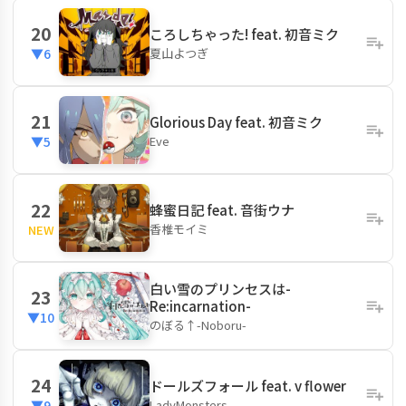
20
ころしちゃった! feat. 初音ミク
夏山よつぎ
▼6
21
Glorious Day feat. 初音ミク
Eve
▼5
22
蜂蜜日記 feat. 音街ウナ
香椎モイミ
NEW
白い雪のプリンセスは-
23
Re:incarnation-
▼10
のぼる↑-Noboru-
24
ドールズフォール feat. v flower
LadyMonsters.
▼9