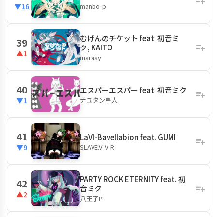
manbo-p
▼16
むげんのチケット feat. 初音ミ
39
ク, KAITO
▲1
marasy
40
エスパーエスパー feat. 初音ミク
ナユタン星人
▼1
41
LaVI-Bavellabion feat. GUMI
SLAVE.V-V-R
▼9
PARTY ROCK ETERNITY feat. 初
42
音ミク
▲2
八王子P