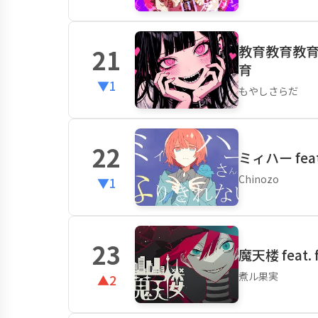
教育教育教
21
育
▼1
もやしさらだ
22
ミィハー fea
Chinozo
▼1
23
魔天楼 feat. 
煮ル果実
▲2