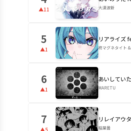
大漠波新
▲11
5
リアライズ fe
柊マグネタイト & 
▲1
6
あいしていたの
MARETU
▲1
7
リレイアウター
稲葉曇
▲5