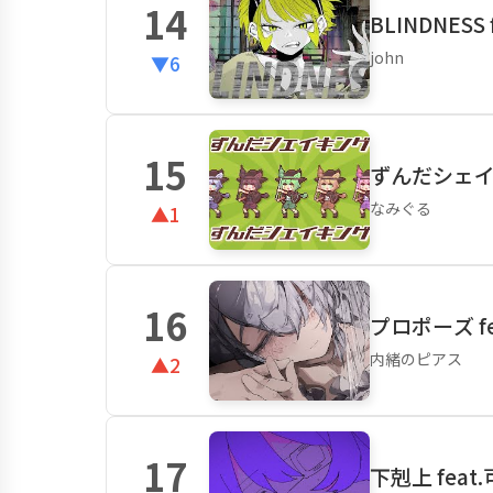
14
BLINDNESS
john
▼6
15
ずんだシェ
なみぐる
▲1
16
プロポーズ fe
内緒のピアス
▲2
17
下剋上 feat