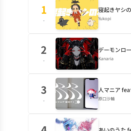
1
寝起きヤシの木
Yukopi
-
2
デーモンロード
Kanaria
-
3
人マニア fea
原口沙輔
-
4
あいのうた fe