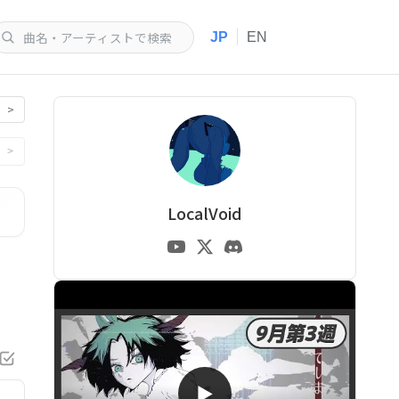
|
JP
EN
>
>
LocalVoid
▶