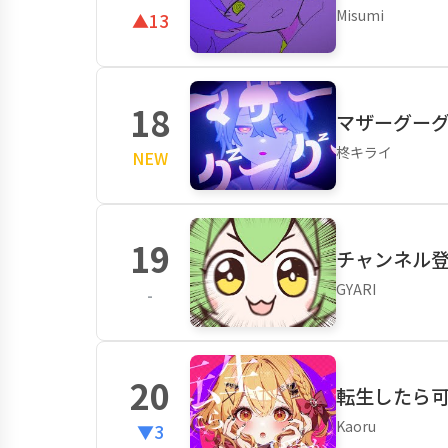
Misumi
▲13
18
マザーグーグー
柊キライ
NEW
19
チャンネル
GYARI
-
20
転生したら可愛
Kaoru
▼3