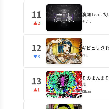
11
演劇 feat.
ナノウ
▲2
12
ギビュリタ f
Vell
▼3
そのまんま
13
ま
▲1
Kikuo