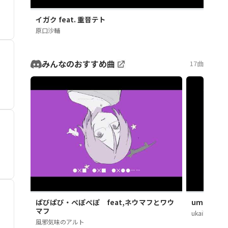
イガク feat. 重音テト
原口沙輔
みんなのおすすめ曲
17曲
ぱぴぱぴ・ぺぽぺぽ feat,ネウマフとワウ
uminoni
マフ
ukaihi
風邪気味のアルト