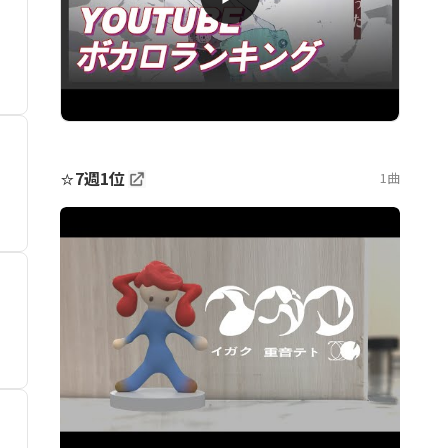
⭐
7週1位
1曲