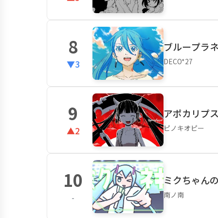
8
ブループラネッ
DECO*27
▼3
9
アポカリプスな
ピノキオピー
▲2
10
ミクちゃん
南ノ南
-