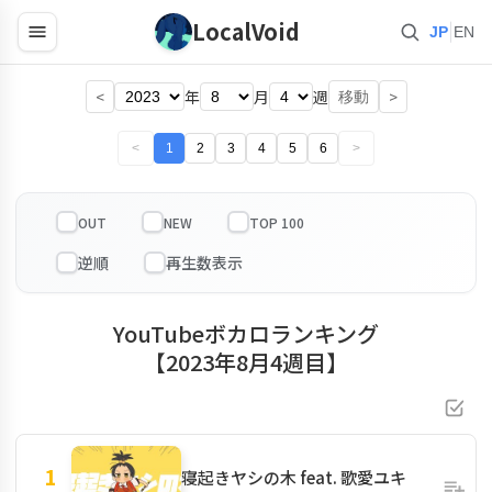
LocalVoid
|
JP
EN
<
年
月
週
>
移動
<
1
2
3
4
5
6
>
OUT
NEW
TOP 100
YouTubeボカロランキング
【2023年8月4週目】
1
寝起きヤシの木 feat. 歌愛ユキ