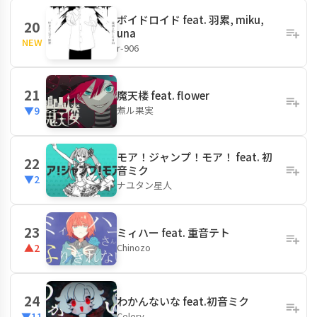
ボイドロイド feat. 羽累, miku,
20
una
NEW
r-906
21
魔天楼 feat. flower
煮ル果実
▼9
モア！ジャンプ！モア！ feat. 初
22
音ミク
▼2
ナユタン星人
23
ミィハー feat. 重音テト
Chinozo
▲2
24
わかんないな feat.初音ミク
Celery
▼11