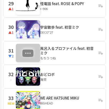
29
怪電話 feat. ROSE & POPY
r-906
▲1
30
宇宙散歩 feat. 初音ミク
DECO*27
▲1
風呂入るプロファイル feat. 初音
31
ミク
▼2
もちうつね
32
おどロボ
海茶
-
33
WE ARE HATSUNE MIKU
BIGHEAD
NEW