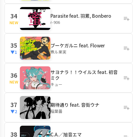
34
Parasite feat. 羽累, Bonbero
r-906
NEW
35
ブーケガルニ feat. Flower
煮ル果実
▼1
サヨナラ！！ウイルス feat. 初音
36
ミク
NEW
キュー
37
期待通り feat. 音街ウナ
稲葉曇
▼2
38
C.A.／旭音エマ