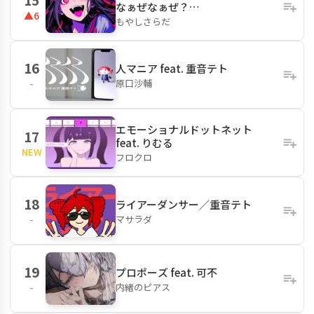
なぁぜなぁぜ？…
▲6
もやしさらだ
16
人マニア feat. 重音テト
原口沙輔
-
エモーショナルドットネット
17
feat. りむる
NEW
フロクロ
18
ライアーダンサー／重音テト
マサラダ
-
19
プロポーズ feat. 可不
内緒のピアス
-