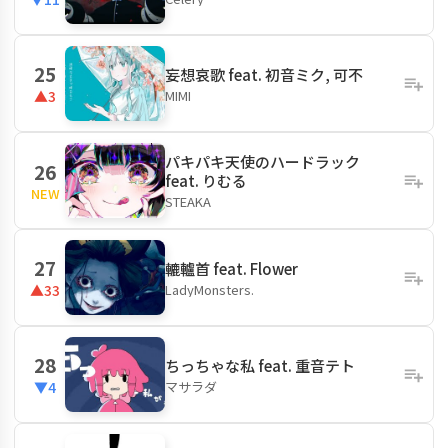
25
妄想哀歌 feat. 初音ミク, 可不
MIMI
▲3
パキパキ天使のハードラック
26
feat. りむる
NEW
STEAKA
27
轆轤首 feat. Flower
LadyMonsters.
▲33
28
ちっちゃな私 feat. 重音テト
マサラダ
▼4