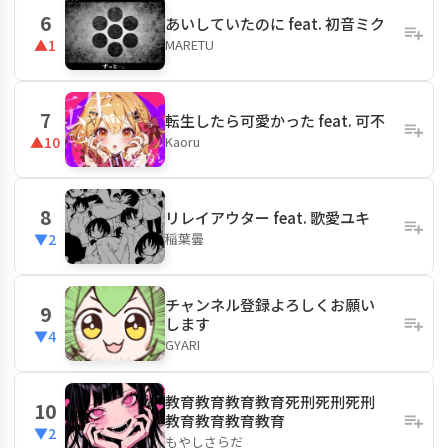
6
あいしていたのに feat. 初音ミク
MARETU
▲1
7
転生したら可愛かった feat. 可不
Kaoru
▲10
8
リレイアウター feat. 歌愛ユキ
稲葉曇
▼2
チャンネル登録よろしくお願い
9
します
▼4
GYARI
教育教育教育教育死刑死刑死刑
10
教育教育教育教育
▼2
もやしさらだ