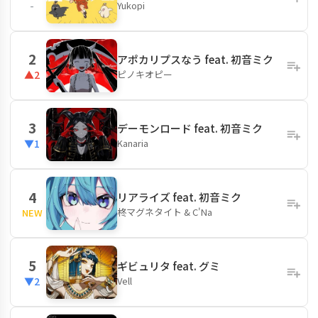
Yukopi
-
2
アポカリプスなう feat. 初音ミク
ピノキオピー
▲2
3
デーモンロード feat. 初音ミク
Kanaria
▼1
4
リアライズ feat. 初音ミク
柊マグネタイト & C'Na
NEW
5
ギビュリタ feat. グミ
Vell
▼2