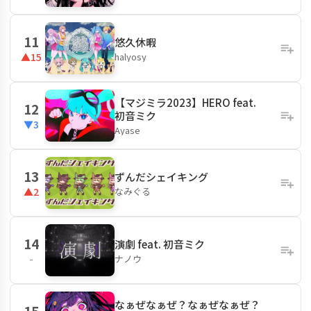
11
悠久休暇
halyosy
▲15
【マジミラ2023】HERO feat.
12
初音ミク
▼3
Ayase
13
ずんだシェイキング
なみぐる
▲2
14
演劇 feat. 初音ミク
ナノウ
-
なぁぜなぁぜ？なぁぜなぁぜ？
15