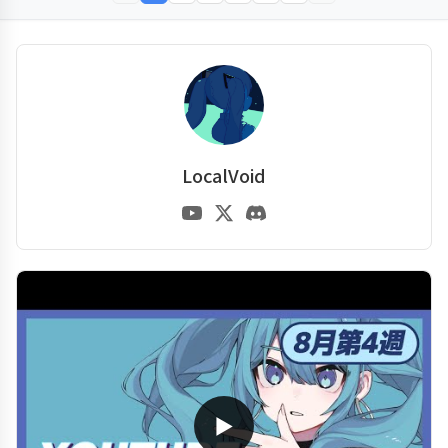
LocalVoid
▶