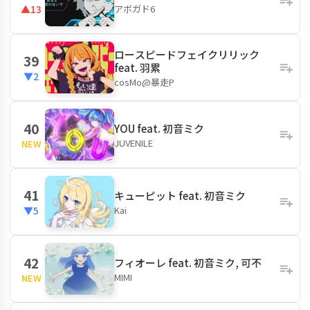
アボガド6
▲13
ロースピードフェイクリリック
39
feat. 羽累
▼2
cosMo@暴走P
40
YOU feat. 初音ミク
JUVENILE
NEW
41
キューピット feat. 初音ミク
Kai
▼5
42
フィオーレ feat. 初音ミク, 可不
MIMI
NEW