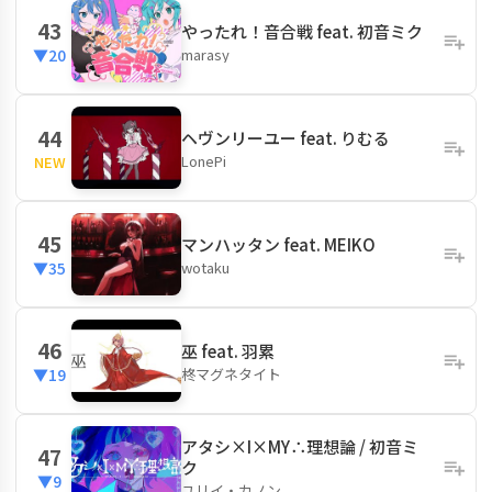
43
やったれ！音合戦 feat. 初音ミク
marasy
▼20
44
ヘヴンリーユー feat. りむる
LonePi
NEW
45
マンハッタン feat. MEIKO
wotaku
▼35
46
巫 feat. 羽累
柊マグネタイト
▼19
アタシ×I×MY∴理想論 / 初音ミ
47
ク
▼9
ユリイ・カノン