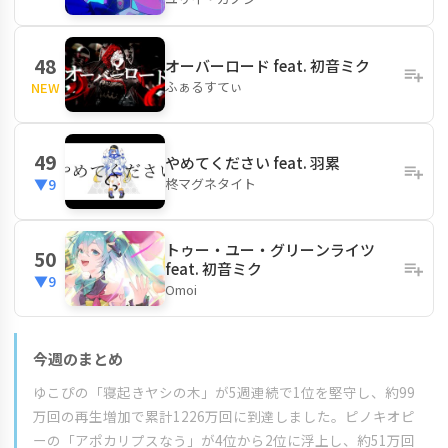
48
オーバーロード feat. 初音ミク
ふぁるすてぃ
NEW
49
やめてください feat. 羽累
柊マグネタイト
▼9
トゥー・ユー・グリーンライツ
50
feat. 初音ミク
▼9
Omoi
今週のまとめ
ゆこぴの「寝起きヤシの木」が5週連続で1位を堅守し、約99
万回の再生増加で累計1226万回に到達しました。ピノキオピ
ーの「アポカリプスなう」が4位から2位に浮上し、約51万回