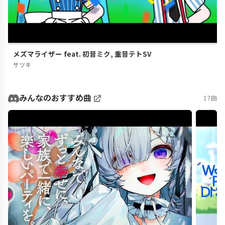
メズマライザー feat. 初音ミク, 重音テトSV
サツキ
みんなのおすすめ曲
17曲