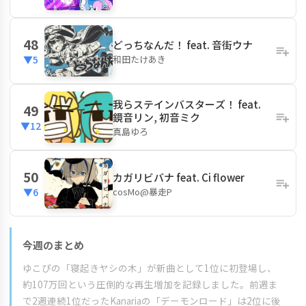
48
どっちなんだ！ feat. 音街ウナ
和田たけあき
▼5
我らステインバスターズ！ feat.
49
鏡音リン, 初音ミク
▼12
真島ゆろ
50
カガリビバナ feat. Ci flower
cosMo@暴走P
▼6
今週のまとめ
ゆこぴの「寝起きヤシの木」が新曲として1位に初登場し、
約107万回という圧倒的な再生増加を記録しました。前週ま
で2週連続1位だったKanariaの「デーモンロード」は2位に後