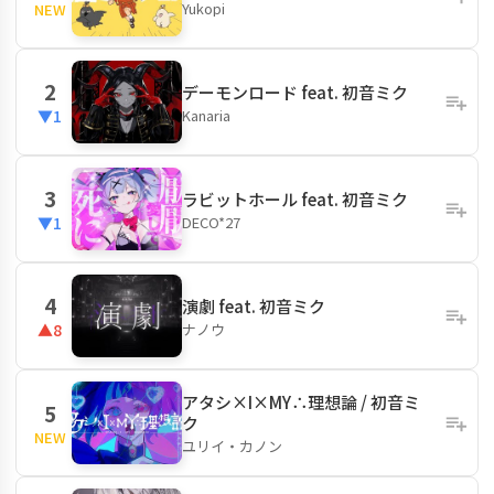
Yukopi
NEW
2
デーモンロード feat. 初音ミク
Kanaria
▼1
3
ラビットホール feat. 初音ミク
DECO*27
▼1
4
演劇 feat. 初音ミク
ナノウ
▲8
アタシ×I×MY∴理想論 / 初音ミ
5
ク
NEW
ユリイ・カノン