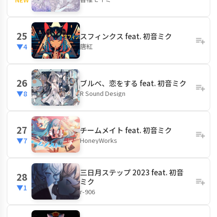
25
スフィンクス feat. 初音ミク
唐紅
▼4
26
ブルベ、恋をする feat. 初音ミク
R Sound Design
▼8
27
チームメイト feat. 初音ミク
HoneyWorks
▼7
三日月ステップ 2023 feat. 初音
28
ミク
▼1
r-906