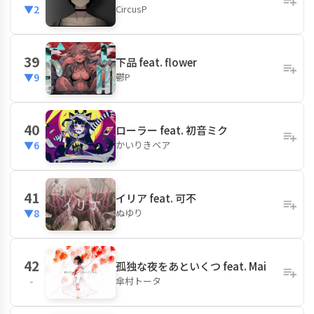
CircusP
▼2
39
下品 feat. flower
鬱P
▼9
40
ローラー feat. 初音ミク
かいりきベア
▼6
41
イリア feat. 可不
ぬゆり
▼8
42
孤独な夜をあといくつ feat. Mai
傘村トータ
-