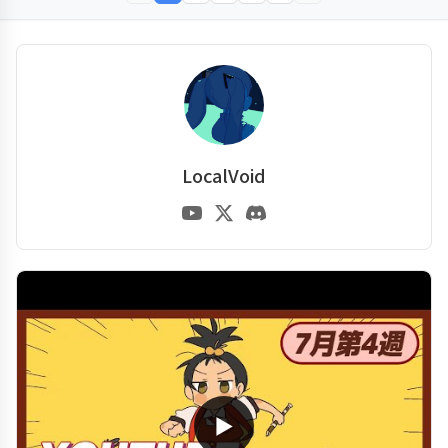
LocalVoid
▶