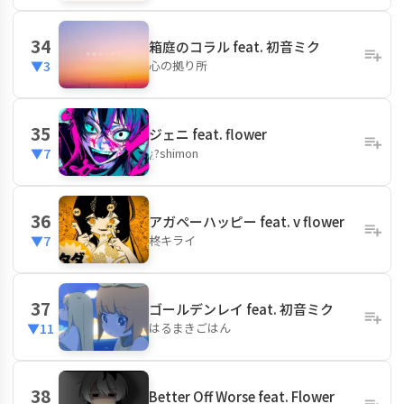
34
箱庭のコラル feat. 初音ミク
心の拠り所
▼3
35
ジェニ feat. flower
¿?shimon
▼7
36
アガペーハッピー feat. v flower
柊キライ
▼7
37
ゴールデンレイ feat. 初音ミク
はるまきごはん
▼11
38
Better Off Worse feat. Flower