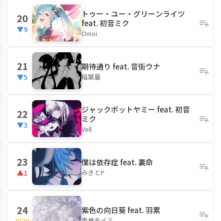
トゥー・ユー・グリーンライツ
20
feat. 初音ミク
▼9
Omoi
21
期待通り feat. 音街ウナ
稲葉曇
▼5
ジャックポットヤミー feat. 初音
22
ミク
▼3
Vell
23
僕は依存症 feat. 裏命
みきとP
▲1
24
紫色の向日葵 feat. 羽累
香椎モイミ
NEW