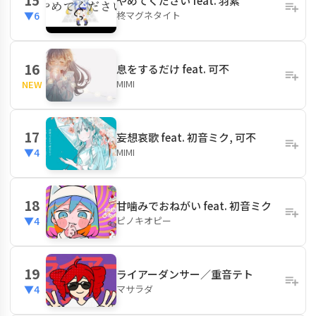
やめてください feat. 羽累
柊マグネタイト
▼6
16
息をするだけ feat. 可不
MIMI
NEW
17
妄想哀歌 feat. 初音ミク, 可不
MIMI
▼4
18
甘噛みでおねがい feat. 初音ミク
ピノキオピー
▼4
19
ライアーダンサー／重音テト
マサラダ
▼4