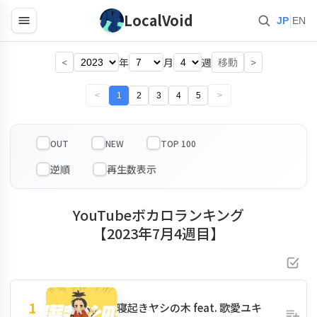
LocalVoid
|
JP
EN
<
年
月
週
>
移動
<
1
2
3
4
5
>
OUT
NEW
TOP 100
YouTubeボカロランキング
【2023年7月4週目】
1
寝起きヤシの木 feat. 歌愛ユキ