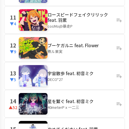
ロースピードフェイクリリック
11
feat. 羽累
▼4
cosMo@暴走P
12
ブーケガルニ feat. Flower
煮ル果実
▼9
13
宇宙散歩 feat. 初音ミク
DECO*27
▼5
14
星を繋ぐ feat. 初音ミク
40meterP x 一二三
▲52
15