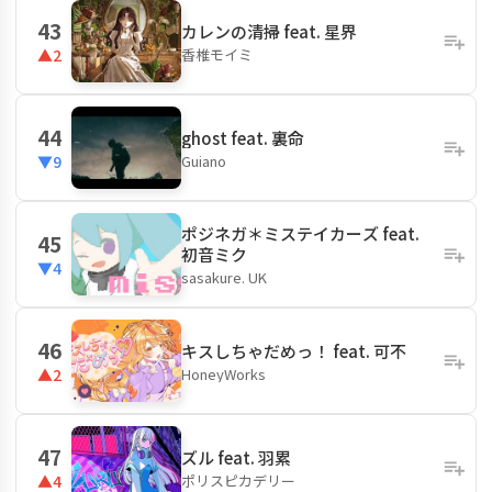
43
カレンの清掃 feat. 星界
香椎モイミ
▲2
44
ghost feat. 裏命
Guiano
▼9
ポジネガ＊ミステイカーズ feat.
45
初音ミク
▼4
sasakure. UK
46
キスしちゃだめっ！ feat. 可不
HoneyWorks
▲2
47
ズル feat. 羽累
ポリスピカデリー
▲4