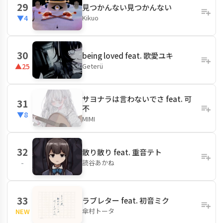
29
見つかんない見つかんない
Kikuo
▼4
30
being loved feat. 歌愛ユキ
Geterü
▲25
サヨナラは言わないでさ feat. 可
31
不
▼8
MIMI
32
散り散り feat. 重音テト
読谷あかね
-
33
ラブレター feat. 初音ミク
傘村トータ
NEW