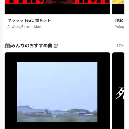
ヤラララ feat. 重音テト
寝起きヤ
AnythingBecomeMoe
Yukopi
みんなのおすすめ曲
17曲