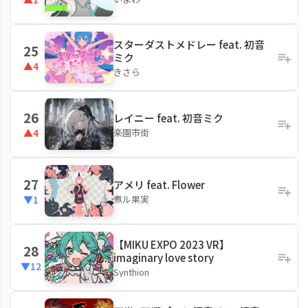
スターダストメドレー feat. 初音
25
ミク
▲4
きさら
26
レイニー feat. 初音ミク
楽園市街
▲4
27
アメリ feat. Flower
煮ル果実
▼1
【MIKU EXPO 2023 VR】
28
imaginary love story
▼12
Synthion