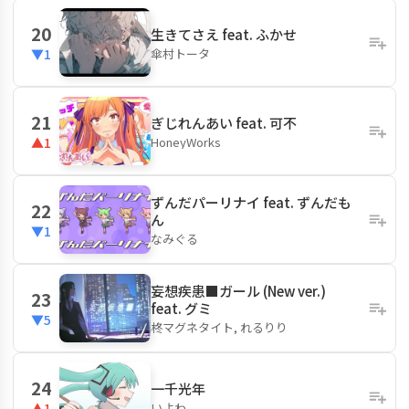
20
生きてさえ feat. ふかせ
傘村トータ
▼1
21
ぎじれんあい feat. 可不
HoneyWorks
▲1
ずんだパーリナイ feat. ずんだも
22
ん
▼1
なみぐる
妄想疾患■ガール (New ver.)
23
feat. グミ
▼5
柊マグネタイト, れるりり
24
一千光年
いよわ
▲1