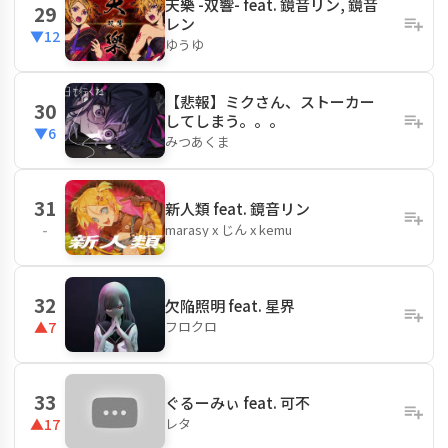
天樂 -双響- feat. 鏡音リン, 鏡音
29
レン
▼12
ゆうゆ
【悲報】ミクさん、ストーカー
30
してしまう。。。
▼6
みつあくま
31
新人類 feat. 鏡音リン
marasy x じん x kemu
-
32
欠陥照明 feat. 星界
フロクロ
▲7
33
ぐるーみぃ feat. 可不
レタ
▲17