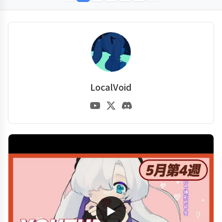
LocalVoid
▶