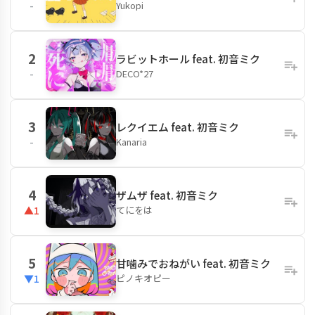
Yukopi
-
2
ラビットホール feat. 初音ミク
DECO*27
-
3
レクイエム feat. 初音ミク
Kanaria
-
4
ザムザ feat. 初音ミク
てにをは
▲1
5
甘噛みでおねがい feat. 初音ミク
ピノキオピー
▼1