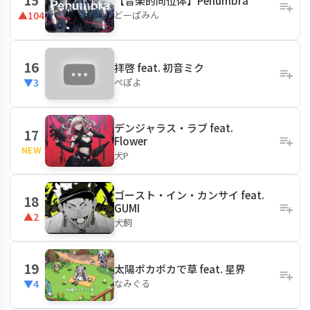
【音楽的同位体】Penumbra
どーぱみん
▲104
16
拝啓 feat. 初音ミク
ぺぽよ
▼3
デンジャラス・ラブ feat.
17
Flower
NEW
犬P
ゴースト・イン・カンサイ feat.
18
GUMI
▲2
犬飼
19
太陽ポカポカで草 feat. 星界
なみぐる
▼4