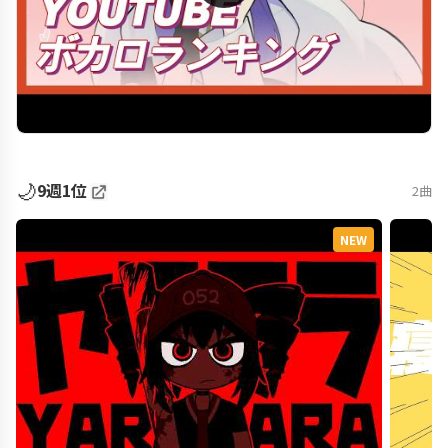
🌙
9週1位
2曲
NEW