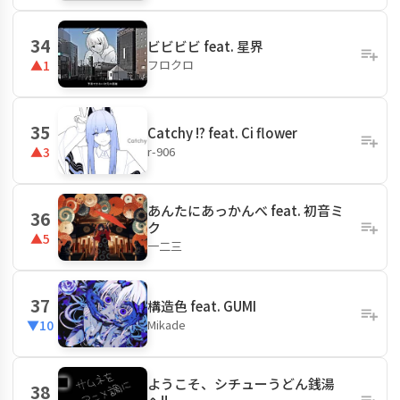
34
ビビビビ feat. 星界
フロクロ
▲1
35
Catchy !? feat. Ci flower
r-906
▲3
あんたにあっかんべ feat. 初音ミ
36
ク
▲5
一二三
37
構造色 feat. GUMI
Mikade
▼10
ようこそ、シチューうどん銭湯
38