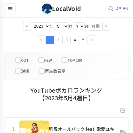
LocalVoid
|
JP
EN
<
年
月
週
>
移動
<
1
2
3
4
5
>
OUT
NEW
TOP 100
YouTubeボカロランキング
【2023年5月4週目】
1
強風オールバック feat. 歌愛ユキ