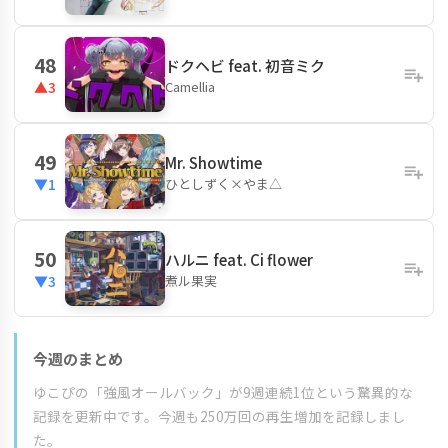
48
ドクヘビ feat. 初音ミク
Camellia
▲3
49
Mr. Showtime
ひとしずく×やま△
▼1
50
ハルニ feat. Ci flower
煮ル果実
▼3
今週のまとめ
ゆこぴの「強風オールバック」が9週連続1位という驚異的な
記録を更新中です。今週も250万回の再生増加を記録しまし
た。