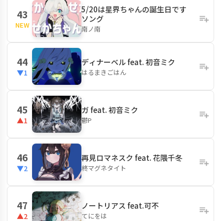
5/20は星界ちゃんの誕生日です
43
ソング
NEW
南ノ南
44
ディナーベル feat. 初音ミク
はるまきごはん
▼1
45
ガ feat. 初音ミク
鬱P
▲1
46
再見ロマネスク feat. 花隈千冬
柊マグネタイト
▼2
47
ノートリアス feat.可不
てにをは
▲2