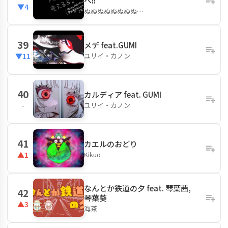
へ!!
▼4
ぬぬぬぬぬぬぬぬ…
39
メデ feat.GUMI
ユリイ・カノン
▼11
40
カルディア feat. GUMI
ユリイ・カノン
-
41
カエルのおどり
Kikuo
▲1
なんとか鉄道の夕 feat. 琴葉茜,
42
琴葉葵
▲3
海茶