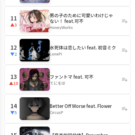
男の子のために可愛いわけじゃ
11
ない！ feat.可不
▲3
HoneyWorks
12
水死体は恋したい feat. 初音ミク
LonePi
▼2
13
ファントマ feat. 可不
てにをは
▲10
14
Better Off Worse feat. Flower
CircusP
▼5
15