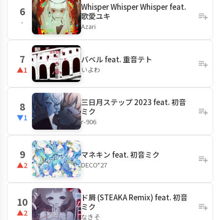
Whisper Whisper Whisper feat.
6
歌愛ユキ
-
Azari
7
バベル feat. 重音テト
いよわ
▲1
三日月ステップ 2023 feat. 初音
8
ミク
▼1
r-906
9
マネキン feat. 初音ミク
DECO*27
▲2
ド屑 (STEAKA Remix) feat. 初音
10
ミク
▲2
なきそ