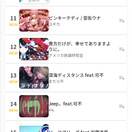
11
ピンキーテディ / 音街ウナ
ユギカ
NEW
貴方だけが、幸せでありますよ
12
うに。
NEW
アメリカ民謡研究会
13
深海ディスタンス feat.可不
まだら牛
NEW
14
Jeep。feat.可不
A4。
NEW