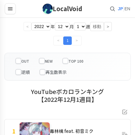
LocalVoid
|
JP
EN
<
年
月
週
>
移動
<
1
>
OUT
NEW
TOP 100
YouTubeボカロランキング
【2022年12月1週目】
1
毒林檎 feat. 初音ミク