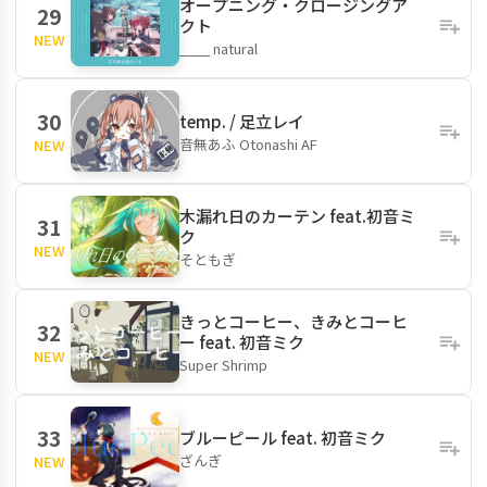
オープニング・クロージングア
29
クト
NEW
____ natural
30
temp. / 足立レイ
音無あふ Otonashi AF
NEW
木漏れ日のカーテン feat.初音ミ
31
ク
NEW
そともぎ
きっとコーヒー、きみとコーヒ
32
ー feat. 初音ミク
NEW
Super Shrimp
33
ブルーピール feat. 初音ミク
ざんぎ
NEW