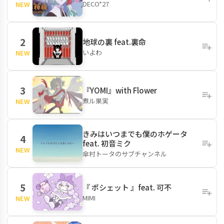
DECO*27
NEW
2
地球の裏 feat.裏命
いよわ
NEW
3
『YOMI』with Flower
煮ル果実
NEW
きみはいつまでも僕のホゲータ
4
feat. 初音ミク
NEW
傘村トータのサブチャンネル
5
『 ポシェット 』feat. 可不
MIMI
NEW