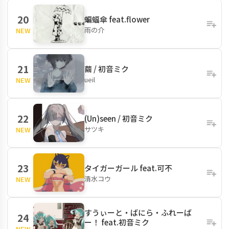
20
蝙蝠傘 feat.flower
雨の介
NEW
21
繭 / 初音ミク
ueil
NEW
22
(Un)seen / 初音ミク
サツキ
NEW
23
タイガーガール feat.可不
清水コウ
NEW
すうぃーと・ばにら・ふれーば
24
ー！ feat.初音ミク
NEW