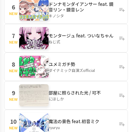
ドンナモンダイアンサー feat. 鏡
6
音リン・鏡音レン
NEW
キノシタ
7
モンタージュ feat. ついなちゃん
ねじ式
NEW
8
ユメミガチ勢
ダイナミック自演ズofficial
NEW
9
部屋に照らされた光 / 可不
にほしか
NEW
10
魔法の景色 feat.初音ミク
ryuryu
NEW