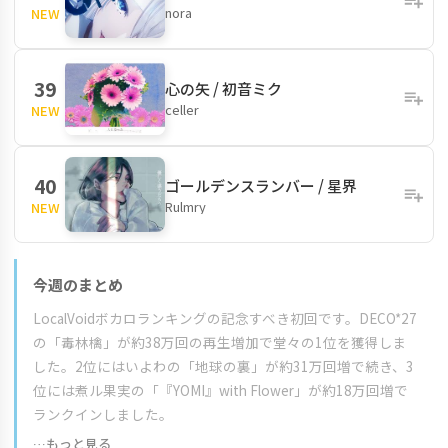
nora
NEW
39
心の矢 / 初音ミク
celler
NEW
40
ゴールデンスランバー / 星界
Rulmry
NEW
今週のまとめ
LocalVoidボカロランキングの記念すべき初回です。DECO*27
の「毒林檎」が約38万回の再生増加で堂々の1位を獲得しま
した。2位にはいよわの「地球の裏」が約31万回増で続き、3
位には煮ル果実の「『YOMI』with Flower」が約18万回増で
ランクインしました。
…もっと見る