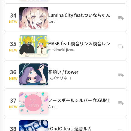
34
Lumina City feat.ついなちゃん
terun
NEW
35
MASK feat.鏡音リン＆鏡音レン
mekimeki jizou
NEW
36
花煩い / flower
スズナリネコ
NEW
37
ノースポールシルバー ft.GUMI
Arran
NEW
38
rOndO feat. 巡音ルカ