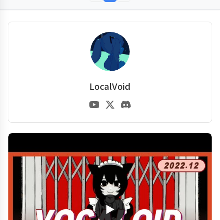
LocalVoid
▶