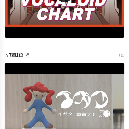
⭐
7週1位
1曲