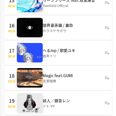
15
リーフブリーズ feat.双葉湊音
Twinfield Official
NEW
16
限界曼荼羅 / 裏命
カラスヤサボウ
NEW
17
へるmp / 歌愛ユキ
由末イリ
NEW
18
Magic feat.GUMI
志茉理寿
NEW
19
妖人／鏡音レン
イトマP
NEW