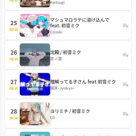
Kintsugi
マシュマロラテに溶け込んで
25
feat. 初音ミク
NEW
Coyuki
26
沈殿 / 初音ミク
杏ノ雲
NEW
27
理解ってる子さん feat.初音ミク
城京-Jyokyo-
NEW
28
ヨリミチ / 初音ミク
EO
NEW