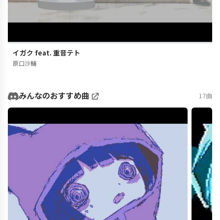
イガク feat. 重音テト
原口沙輔
みんなのおすすめ曲
17曲