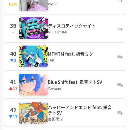
WASEI
NEW
39
ディスコティックナイト
NEKOZUME
-
40
MTMTM feat. 初音ミク
TAK
▼2
41
Blue Shift feat. 重音テトSV
Yowane
▲17
ハッピーアンドエンド feat. 重音
42
テトSV
▼17
吉田夜世