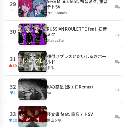
Sexy Minus feat. 初音ミク, 重音
29
テトSV
-
PPP Sounds
RUSSIAN ROULETTE feat. 初音
30
ミク
-
Staircatte
種付けプレスとだいしゅきホー
31
ルド
▲35
るる
32
砂の惑星 (激エロRemix)
Aa
▼1
33
怪文書 feat. 重音テトSV
栗山夕璃
▼23