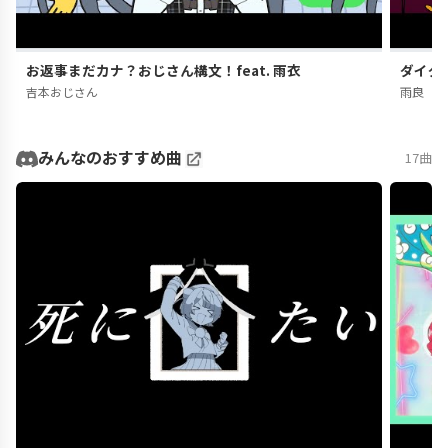
お返事まだカナ？おじさん構文！feat. 雨衣
ダイダ
吉本おじさん
雨良
みんなのおすすめ曲
17曲