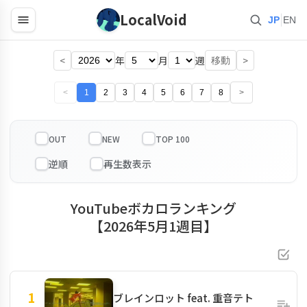
LocalVoid
|
JP
EN
<
年
月
週
>
移動
<
1
2
3
4
5
6
7
8
>
OUT
NEW
TOP 100
YouTubeボカロランキング
【2026年5月1週目】
1
ブレインロット feat. 重音テト