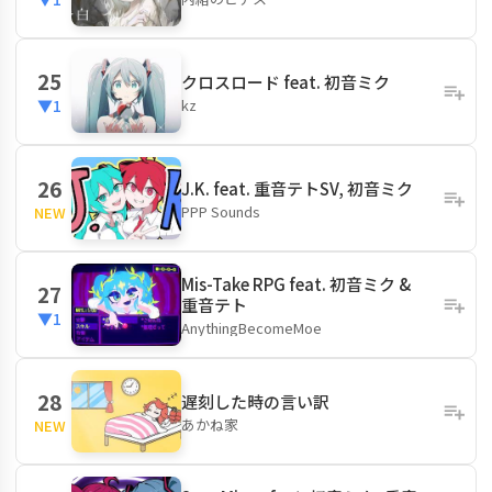
25
クロスロード feat. 初音ミク
kz
▼1
26
J.K. feat. 重音テトSV, 初音ミク
PPP Sounds
NEW
Mis-Take RPG feat. 初音ミク &
27
重音テト
▼1
AnythingBecomeMoe
28
遅刻した時の言い訳
あかね家
NEW