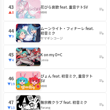
43
花びら哀歌 feat. 重音テトSV
MIMI
▲8
ムーンライト・フィナーレ feat.
44
初音ミク
▼9
ヤマギシコージ
45
K on my D+C
Levia
▼4
ぴょん feat. 初音ミク, 重音テト
46
SV
▼19
MIMI
47
無宗教クラブ feat. 初音ミク
Parang
▼13