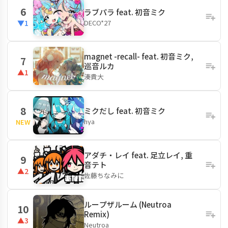
6
ラブパラ feat. 初音ミク
DECO*27
▼1
magnet -recall- feat. 初音ミク,
7
巡音ルカ
▲1
湊貴大
8
ミクだし feat. 初音ミク
hya
NEW
アダチ・レイ feat. 足立レイ, 重
9
音テト
▲2
佐藤ちなみに
ループザルーム (Neutroa
10
Remix)
▲3
Neutroa