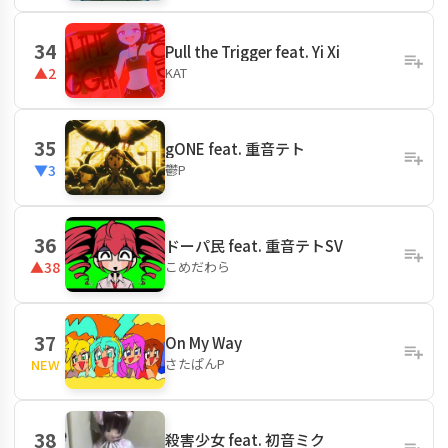
34
Pull the Trigger feat. Yi Xi
KAT
▲2
35
gONE feat. 重音テト
鬱P
▼3
36
ドーパ民 feat. 重音テトSV
こめだわら
▲38
37
On My Way
さたぱんP
NEW
38
殺害少女 feat. 初音ミク