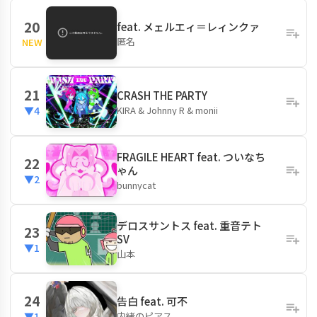
20
feat. メェルエィ＝レィンクァ
匿名
NEW
21
CRASH THE PARTY
KIRA & Johnny R & monii
▼4
FRAGILE HEART feat. ついなち
22
ゃん
▼2
bunnycat
デロスサントス feat. 重音テト
23
SV
▼1
山本
24
告白 feat. 可不
内緒のピアス
▼1