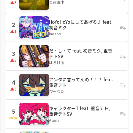
東京真中
▲3
HoYoHoYoにしてあげる♪ feat.
2
初音ミク
▲1
inosoo
だ・し・て feat. 初音ミク, 重音
3
テトSV
▲3
はろける
アンタに言ってんの！！！ feat.
4
重音テト
▲3
ぴーなた
キャラクターT feat. 重音テト,
5
重音テトSV
NEW
Atena