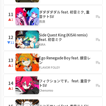
ダダダダダル feat. 初音ミク, 重
11
音テトSV
▲1
雨良
Side Quest King (KISAI remix)
12
feat. 初音ミク
▼11
KIRA
Ego Renegade Boy feat. 鏡音レ
13
ン
▲1
FLAVOR FOLEY
フィクションです。 feat. 重音テ
14
トSV
▲1
Chenomio