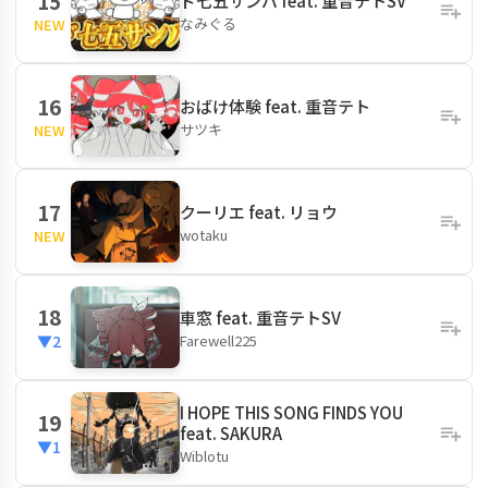
15
ド七五サンバ feat. 重音テトSV
なみぐる
NEW
16
おばけ体験 feat. 重音テト
サツキ
NEW
17
クーリエ feat. リョウ
wotaku
NEW
18
車窓 feat. 重音テトSV
Farewell225
▼2
I HOPE THIS SONG FINDS YOU
19
feat. SAKURA
▼1
Wiblotu