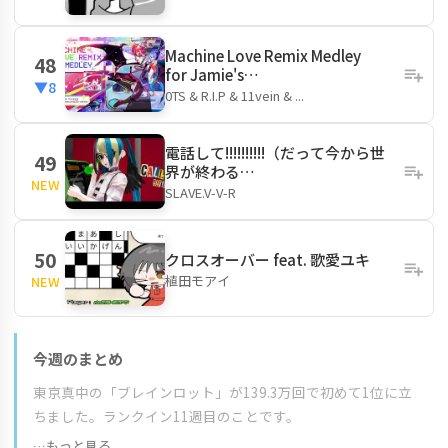
Machine Love Remix Medley
48
for Jamie's…
▼8
0TS & R.I.P & 11vein & ...
電話して!!!!!!!!!!（だって今から世
49
界が終わる…
NEW
SLAVE.V-V-R
50
クロスオーバー feat. 歌愛ユキ
植田モアイ
NEW
今週のまとめ
東京真中の「ブレインロット」が139.3万回で初めて1位に立
ちました。ランクイン11週目のことです。
…もっと見る