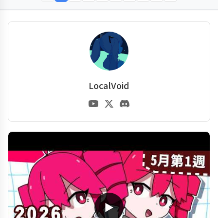
LocalVoid
▶