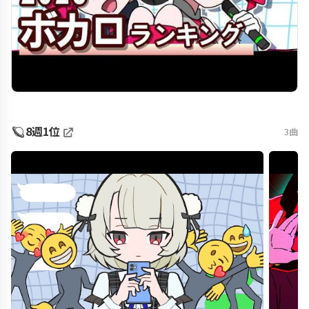
🪐
8週1位
3曲